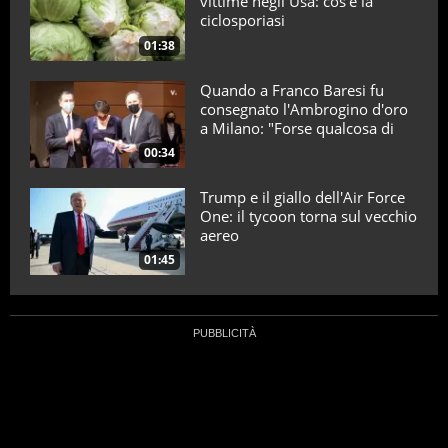
vittime negli Usa: cos’è la
ciclosporiasi
01:38
Quando a Franco Baresi fu
consegnato l'Ambrogino d'oro
a Milano: "Forse qualcosa di
positivo l'ho fatto"
00:34
Trump e il giallo dell'Air Force
One: il tycoon torna sul vecchio
aereo
01:45