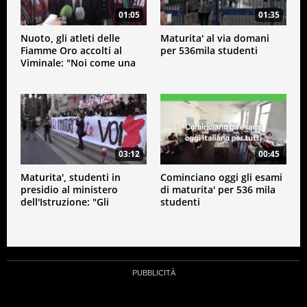
01:05
01:35
Nuoto, gli atleti delle
Maturita' al via domani
Fiamme Oro accolti al
per 536mila studenti
Viminale: "Noi come una
famiglia"
03:12
00:45
Maturita', studenti in
Cominciano oggi gli esami
presidio al ministero
di maturita' per 536 mila
dell'Istruzione: "Gli
studenti
immaturi siete voi"