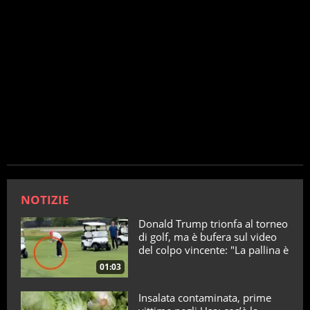
NOTIZIE
Donald Trump trionfa al torneo
di golf, ma è bufera sul video
del colpo vincente: "La pallina è
telecomandata"
01:03
Insalata contaminata, prime