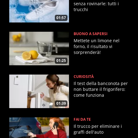
senza rovinarle: tutti i
trucchi
01:57
BUONO A SAPERSI
Mettete un limone nel
forno, il risultato vi
sorprenderà!
01:25
CURIOSITÀ
Il test della banconota per
non buttare il frigorifero:
come funziona
01:39
FAI DA TE
Il trucco per eliminare i
graffi dell'auto