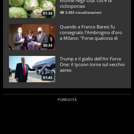
vittime negli Usa: cos’è la
ciclosporiasi
3.403 visualizzazioni
01:38
Quando a Franco Baresi fu
consegnato l'Ambrogino d'oro
a Milano: "Forse qualcosa di
positivo l'ho fatto"
00:34
Trump e il giallo dell'Air Force
One: il tycoon torna sul vecchio
aereo
01:45