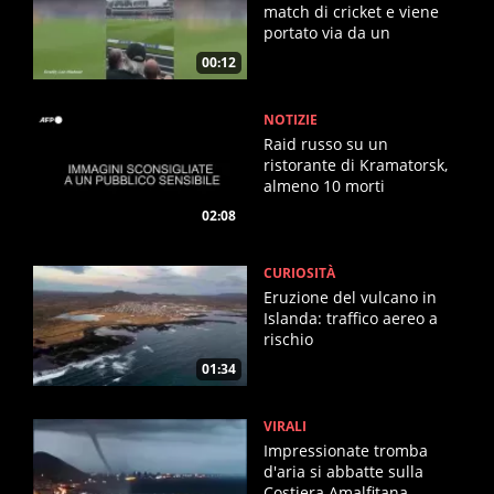
match di cricket e viene
portato via da un
giocatore
00:12
NOTIZIE
Raid russo su un
ristorante di Kramatorsk,
almeno 10 morti
02:08
CURIOSITÀ
Eruzione del vulcano in
Islanda: traffico aereo a
rischio
01:34
VIRALI
Impressionate tromba
d'aria si abbatte sulla
Costiera Amalfitana