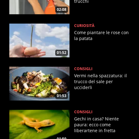
trucchi
02:08
CURIOSITÀ
Come piantare le rose con
la patata
01:52
CONSIGLI
Vermi nella spazzatura: il
trucco del sale per
ucciderli
01:53
CONSIGLI
Gechi in casa? Niente
paura: ecco come
liberartene in fretta
01:50