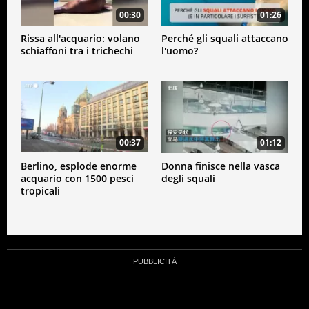
00:30
01:26
Rissa all'acquario: volano
Perché gli squali attaccano
schiaffoni tra i trichechi
l'uomo?
00:37
01:12
Berlino, esplode enorme
Donna finisce nella vasca
acquario con 1500 pesci
degli squali
tropicali