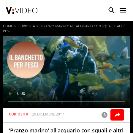
VIDEO
HOME
CURIOSITÀ
'PRANZO MARINO' ALL'ACQUARIO CON SQUALI E ALTRI
PESCI
CURIOSITÀ
29 DICEMBRE 2017
'Pranzo marino' all'acquario con squali e altri