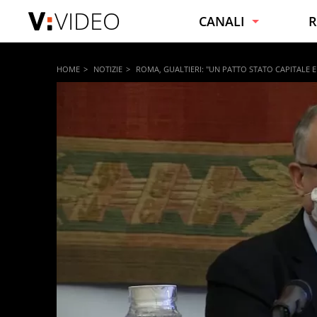
VIDEO
CANALI
R
NOTIZIE
C
HOME
NOTIZIE
ROMA, GUALTIERI: "UN PATTO STATO CAPITALE E 
VIRALI
C
SPORT
F
INTRATTENIMENTO
B
SPETTACOLI E VIP
C
TECNOLOGIA
S
MOTORI