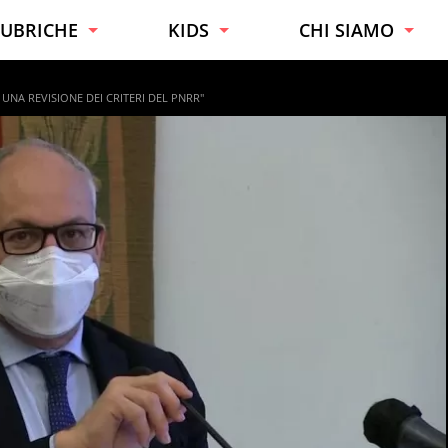
UBRICHE
KIDS
CHI SIAMO
URIOSITÀ
TUTTE LE ETÀ
ESPERTI
UNA REVISIONE DEI CRITERI DEL PNRR"
ONSIGLI
BAMBINI
CONTATTI
AI DA TE
RAGAZZI
UONO A SAPERSI
UCINA
ALUTE