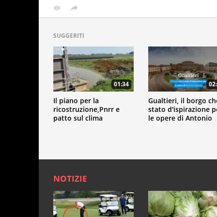
SUGGERITI
01:34
02
Il piano per la
Gualtieri, il borgo ch
ricostruzione,Pnrr e
stato d'ispirazione p
patto sul clima
le opere di Antonio
Ligabue
NOTIZIE