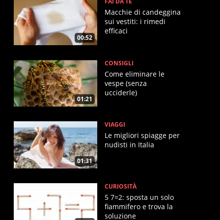
FAI DA TE
Macchie di candeggina
sui vestiti: i rimedi
efficaci
00:52
CONSIGLI
Come eliminare le
vespe (senza
ucciderle)
01:21
VIAGGI
Le migliori spiagge per
nudisti in Italia
01:31
CURIOSITÀ
5 7=2: sposta un solo
fiammifero e trova la
soluzione