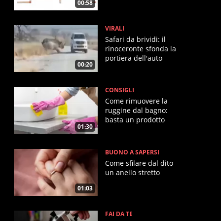
00:58
VIRALI
Safari da brividi: il
rinoceronte sfonda la
portiera dell'auto
00:20
CONSIGLI
Come rimuovere la
ruggine dal bagno:
basta un prodotto
01:30
magico
BUONO A SAPERSI
Come sfilare dal dito
un anello stretto
01:03
FAI DA TE