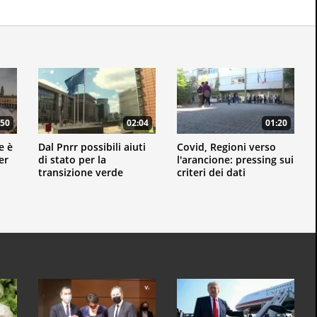
:50
02:04
01:20
e è
Dal Pnrr possibili aiuti
Covid, Regioni verso
er
di stato per la
l'arancione: pressing sui
transizione verde
criteri dei dati