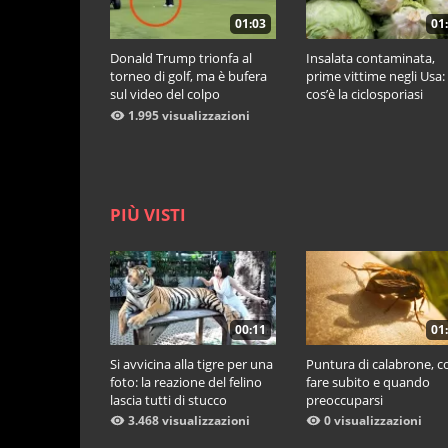
01:03
01
Donald Trump trionfa al
Insalata contaminata,
torneo di golf, ma è bufera
prime vittime negli Usa:
sul video del colpo
cos’è la ciclosporiasi
vincente: "La pallina è
1.995 visualizzazioni
telecomandata"
PIÙ VISTI
00:11
01
Si avvicina alla tigre per una
Puntura di calabrone, c
foto: la reazione del felino
fare subito e quando
lascia tutti di stucco
preoccuparsi
3.468 visualizzazioni
0 visualizzazioni