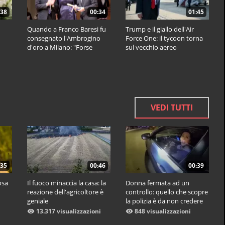
:38
00:34
01:45
Quando a Franco Baresi fu
Trump e il giallo dell'Air
consegnato l'Ambrogino
Force One: il tycoon torna
d'oro a Milano: "Forse
sul vecchio aereo
qualcosa di positivo l'ho
fatto"
VEDI TUTTI
:35
00:46
00:39
osa
Il fuoco minaccia la casa: la
Donna fermata ad un
reazione dell'agricoltore è
controllo: quello che scopre
geniale
la polizia è da non credere
13.317 visualizzazioni
848 visualizzazioni