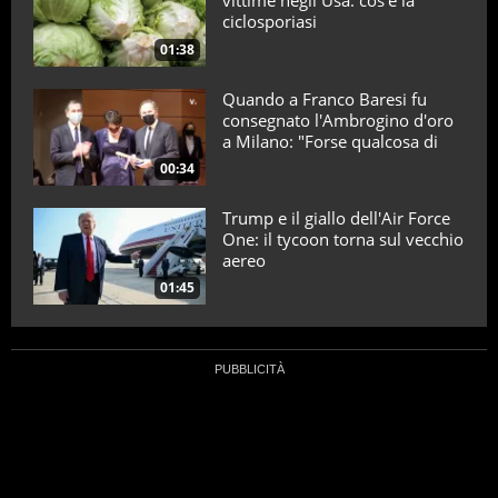
vittime negli Usa: cos’è la
ciclosporiasi
01:38
Quando a Franco Baresi fu
consegnato l'Ambrogino d'oro
a Milano: "Forse qualcosa di
positivo l'ho fatto"
00:34
Trump e il giallo dell'Air Force
One: il tycoon torna sul vecchio
aereo
01:45