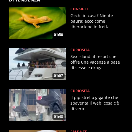
CONSIGLI
Gechi in casa? Niente
paura: ecco come
liberartene in fretta
01:50
CURIOSITÀ
Sex Island: il resort che
offre una vacanza a base
di sesso e droga
01:07
CURIOSITÀ
Il pipistrello gigante che
spaventa il web: cosa c'è
di vero
01:48
FAI DA TE