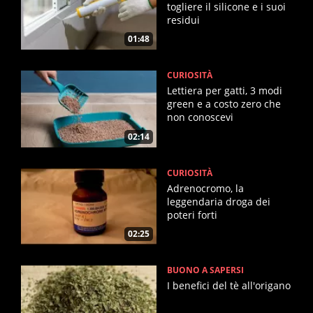
togliere il silicone e i suoi
residui
01:48
CURIOSITÀ
Lettiera per gatti, 3 modi
green e a costo zero che
non conoscevi
02:14
CURIOSITÀ
Adrenocromo, la
leggendaria droga dei
poteri forti
02:25
BUONO A SAPERSI
I benefici del tè all'origano