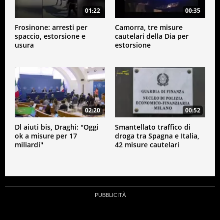
01:22
00:35
Frosinone: arresti per
Camorra, tre misure
spaccio, estorsione e
cautelari della Dia per
usura
estorsione
02:20
00:52
Dl aiuti bis, Draghi: "Oggi
Smantellato traffico di
ok a misure per 17
droga tra Spagna e Italia,
miliardi"
42 misure cautelari