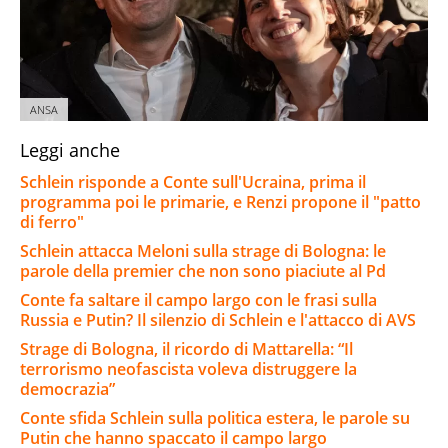
ANSA
Leggi anche
Schlein risponde a Conte sull'Ucraina, prima il
programma poi le primarie, e Renzi propone il "patto
di ferro"
Schlein attacca Meloni sulla strage di Bologna: le
parole della premier che non sono piaciute al Pd
Conte fa saltare il campo largo con le frasi sulla
Russia e Putin? Il silenzio di Schlein e l'attacco di AVS
Strage di Bologna, il ricordo di Mattarella: “Il
terrorismo neofascista voleva distruggere la
democrazia”
Conte sfida Schlein sulla politica estera, le parole su
Putin che hanno spaccato il campo largo