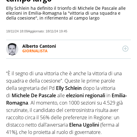
Elly Schlein ha definito il trionfo di Michele De Pascale alle
elezioni in Emilia-Romagna la "vittoria di una squadra e
della coesione", in riferimento al campo largo
18/11/24 18:09
Aggiornato:
18/11/24 19:45
Alberto Cantoni
GIORNALISTA
LINKEDIN
Giornalista professionista. Scrive di cronaca e
attualità, ma le passioni più grandi sono la
tecnologia e l’innovazione. Dopo una laurea in
“È il segno di una vittoria che è anche la vittoria di una
Comunicazione e un master in Giornalismo muove i
primi passi nelle redazioni di alcune testate
squadra e della coesione”. Queste le prime parole
nazionali tra Milano e Roma. Attualmente collabora
della segretaria del Pd
Elly Schlein
dopo la vittoria
con diverse realtà editoriali.
di
Michele De Pascale
alle
elezioni regionali
in
Emilia-
Romagna
. Al momento, con 1000 sezioni su 4.529 già
scrutinate, il candidato del centrosinistra risulta aver
raccolto circa il 56% delle preferenze in Regione: un
distacco netto dall’avversaria
Elena Ugolini
(ferma al
41%), che lo proietta al ruolo di governatore.