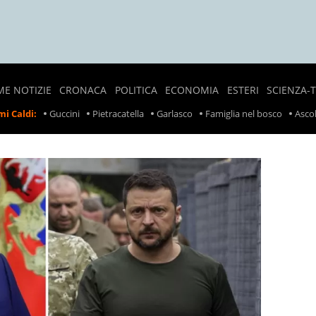
ME NOTIZIE
CRONACA
POLITICA
ECONOMIA
ESTERI
SCIENZA-
NOTIZIE
SONDAGGI
LAVORO
CRONACA
i Caldi:
Guccini
Pietracatella
Garlasco
Famiglia nel bosco
Ascol
LOCALI
POLITICI
ESTERA
PREZZI
CRONACA
POLITICA
SCIOPERI
NERA
ESTERA
TASSE
INCIDENTI
INCIDENTI
SUL
LAVORO
RITIRO
PRODOTTI
ALIMENTARI
METEO