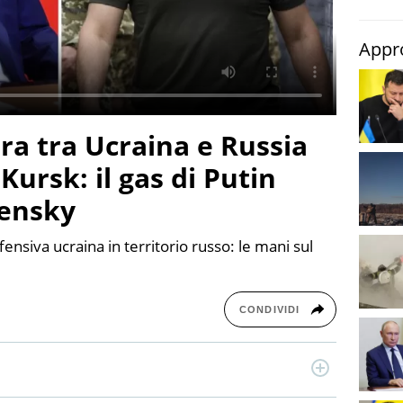
TERREMOTI
E VULCANI
Appr
STORIE
rra tra Ucraina e Russia
 Kursk: il gas di Putin
lensky
nsiva ucraina in territorio russo: le mani sul
CONDIVIDI
à, attento anche ai temi economici e alle dinamiche del