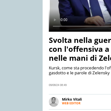
Svolta nella gue
con l'offensiva a
nelle mani di Ze
Kursk, come sta procedendo l'offe
gasdotto e le parole di Zelensky
09/08/24 08:49
Mirko Vitali
WEB EDITOR
Esperto di politica e attualit