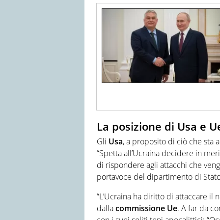
La posizione di Usa e U
Gli
Usa
, a proposito di ciò che st
“Spetta all’Ucraina decidere in meri
di rispondere agli attacchi che veng
portavoce del dipartimento di Stato
“L’Ucraina ha diritto di attaccare i
dalla
commissione Ue
. A far da c
con i suoi soliti toni apocalittici: “