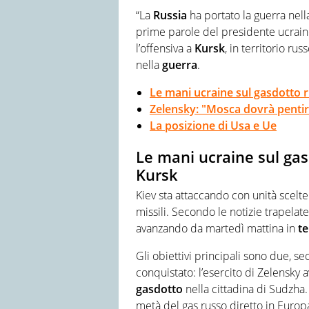
mondo dello spettacolo. Dopo 
“La
Russia
ha portato la guerra nella
giornalistica, lavora e collabo
prime parole del presidente ucrai
l’offensiva a
Kursk
, in territorio r
nella
guerra
.
Le mani ucraine sul gasdotto 
Zelensky: "Mosca dovrà pentir
La posizione di Usa e Ue
Le mani ucraine sul ga
Kursk
Kiev sta attaccando con unità scelte 
missili. Secondo le notizie trapelate
avanzando da martedì mattina in
te
Gli obiettivi principali sono due, se
conquistato: l’esercito di Zelensky 
gasdotto
nella cittadina di Sudzha
metà del gas russo diretto in Europ