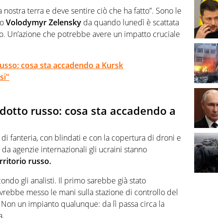
due lauree umanistiche e il Master in critica
 nostra terra e deve sentire ciò che ha fatto”. Sono le
ra con diverse testate e realtà editoriali nazionali
no
Volodymyr Zelensky
da quando lunedì è scattata
usso. Un’azione che potrebbe avere un impatto cruciale
russo: cosa sta accadendo a Kursk
si"
sdotto russo: cosa sta accadendo a
di fanteria, con blindati e con la copertura di droni e
 da agenzie internazionali gli ucraini stanno
rritorio russo.
condo gli analisti. Il primo sarebbe già stato
avrebbe messo le mani sulla stazione di controllo del
. Non un impianto qualunque: da lì passa circa la
a.