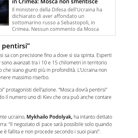
in Crimea: Mosca non smentisce
Il ministero della Difesa dell'Ucraina ha
dichiarato di aver affondato un
sottomarino russo a Sebastopoli, in
Crimea. Nessun commento da Mosca
pentirsi”
 sa con precisione fino a dove si sia spinta. Esperti
 sono avanzati tra i 10 e 15 chilometri in territorio
 che siano giunti più in profondità. L’Ucraina non
tenere massimo riserbo.
oi” protagonisti dell’azione. “Mosca dovrà pentirsi”
ndo il numero uno di Kiev che ora può anche contare
ente ucraino,
Mykhailo Podolyak,
ha intanto dettato
erra: “Il negoziato di pace sarà possibile solo quando
one è fallita e non procede secondo i suoi piani”.