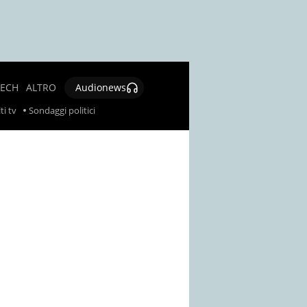
TECH
ALTRO
Audionews
SALUTE
ti tv
Sondaggi politici
CULTURA E
SPETTACOLO
GIOCHI E
LOTTERIE
SOCIAL
NEWS
SPECIALI
AUTORI
CONTATTI