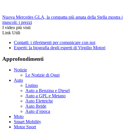
Nuova Mercedes GLA, la compatta più amata della Stella mostra i
muscoli: i prezzi
I video più visti
Link Utili
Contatti: i riferimenti per comunicare con noi
Esperti: la biografia degli esperti di Virgilio Motori
Approfondimenti
Notizie
Le Notizie di Oggi
Auto
Listino
Auto a Benzina e Diesel
Auto a GPL e Metano
Auto Elettriche
Auto Ibride
Auto d’epoca
Moto
Smart Mobility
Motor Sport