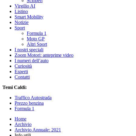
Scioperi
Virgilio AI
Listino
Smart Mobility
Notizie
Sport
Formula 1
Moto GP
Altri Sport
I nostri speciali
Zoom Motori: anteprime video
I numeri dell’auto
Curiosità
Esperti
Contatti
Temi Caldi:
Traffico Autostrada
Prezzo benzina
Formula 1
Home
Archivio
Archivio Annuale: 2021
Info utili