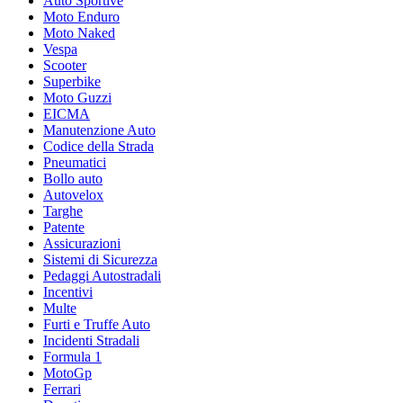
Auto Sportive
Moto Enduro
Moto Naked
Vespa
Scooter
Superbike
Moto Guzzi
EICMA
Manutenzione Auto
Codice della Strada
Pneumatici
Bollo auto
Autovelox
Targhe
Patente
Assicurazioni
Sistemi di Sicurezza
Pedaggi Autostradali
Incentivi
Multe
Furti e Truffe Auto
Incidenti Stradali
Formula 1
MotoGp
Ferrari