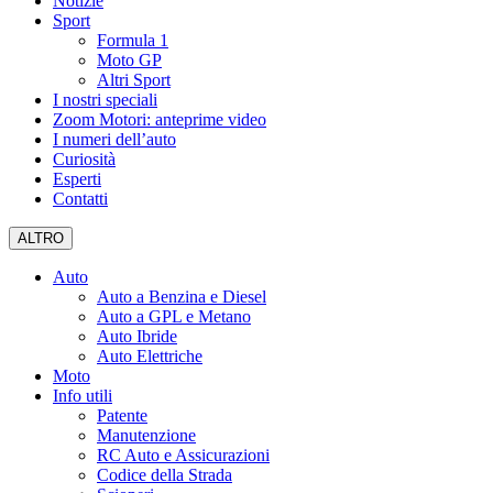
Notizie
Sport
Formula 1
Moto GP
Altri Sport
I nostri speciali
Zoom Motori: anteprime video
I numeri dell’auto
Curiosità
Esperti
Contatti
ALTRO
Auto
Auto a Benzina e Diesel
Auto a GPL e Metano
Auto Ibride
Auto Elettriche
Moto
Info utili
Patente
Manutenzione
RC Auto e Assicurazioni
Codice della Strada