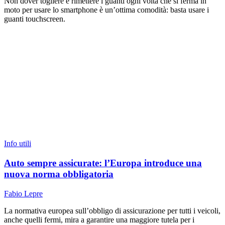
Non dover togliere e rimettere i guanti ogni volta che si ferma in
moto per usare lo smartphone è un’ottima comodità: basta usare i
guanti touchscreen.
Info utili
Auto sempre assicurate: l’Europa introduce una
nuova norma obbligatoria
Fabio Lepre
La normativa europea sull’obbligo di assicurazione per tutti i veicoli,
anche quelli fermi, mira a garantire una maggiore tutela per i