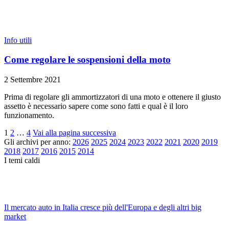
Info utili
Come regolare le sospensioni della moto
2 Settembre 2021
Prima di regolare gli ammortizzatori di una moto e ottenere il giusto
assetto è necessario sapere come sono fatti e qual è il loro
funzionamento.
1
2
…
4
Vai alla pagina successiva
Gli archivi per anno:
2026
2025
2024
2023
2022
2021
2020
2019
2018
2017
2016
2015
2014
I temi caldi
Il mercato auto in Italia cresce più dell'Europa e degli altri big
market