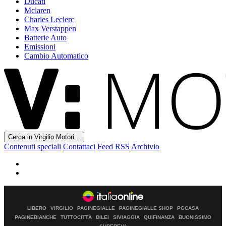
Ducati
Mclaren
Charles Leclerc
Max Verstappen
Batterie Auto
Emissioni
Cambio Automatico
Cerca in Virgilio Motori...
Contenuti speciali
Contattaci
Feed RSS
Archivio
LIBERO
VIRGILIO
PAGINEGIALLE
PAGINEGIALLE SHOP
PGCASA
PAGINEBIANCHE
TUTTOCITTÀ
DILEI
SIVIAGGIA
QUIFINANZA
BUONISSIMO