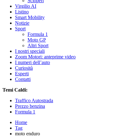
Scioperi
Virgilio AI
Listino
Smart Mobility
Notizie
Sport
Formula 1
Moto GP
Altri Sport
I nostri speciali
Zoom Motori: anteprime video
I numeri dell’auto
Curiosità
Esperti
Contatti
Temi Caldi:
Traffico Autostrada
Prezzo benzina
Formula 1
Home
Tag
moto enduro