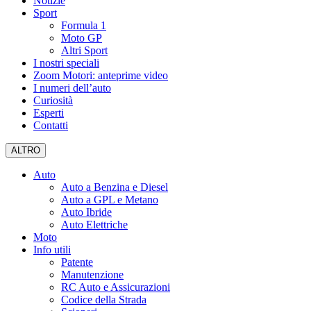
Notizie
Sport
Formula 1
Moto GP
Altri Sport
I nostri speciali
Zoom Motori: anteprime video
I numeri dell’auto
Curiosità
Esperti
Contatti
ALTRO
Auto
Auto a Benzina e Diesel
Auto a GPL e Metano
Auto Ibride
Auto Elettriche
Moto
Info utili
Patente
Manutenzione
RC Auto e Assicurazioni
Codice della Strada