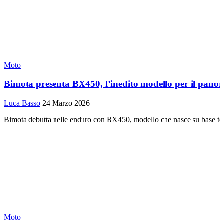
Moto
Bimota presenta BX450, l’inedito modello per il pan
Luca Basso
24 Marzo 2026
Bimota debutta nelle enduro con BX450, modello che nasce su base t
Moto