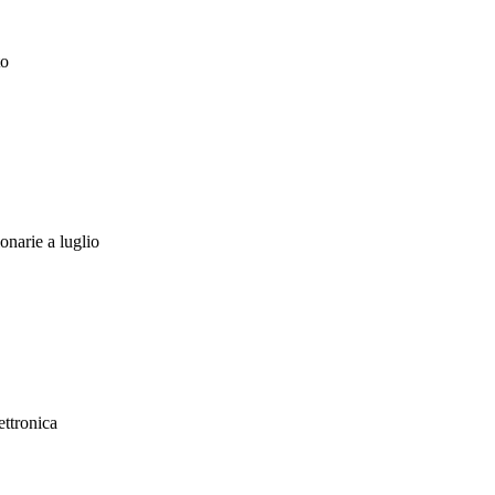
to
narie a luglio
ttronica