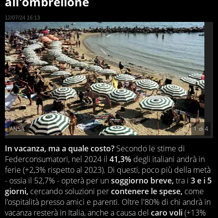
all'ombrellone
12/07/24 16:13
ANSA
1
di
4
In vacanza, ma a quale costo?
Secondo le stime di
Federconsumatori, nel 2024 il
41,3%
degli italiani andrà in
ferie (+2,3% rispetto al 2023). Di questi, poco più della metà
- ossia il 52,7% - opterà per un
soggiorno breve,
tra i
3 e i 5
giorni,
cercando soluzioni per
contenere
le spese,
come
l’ospitalità presso amici e parenti. Oltre l'80% di chi andrà in
vacanza resterà in Italia, anche a causa del
caro
voli
(+13%