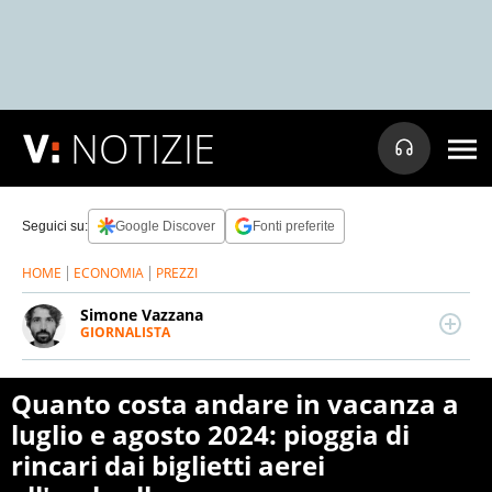
NOTIZIE
Seguici su:
Google Discover
Fonti preferite
HOME
ECONOMIA
PREZZI
Simone Vazzana
GIORNALISTA
LINKEDIN
Giornalista professionista. Ha lavorato per
importanti testate e tv nazionali. Scrive di attualità,
soprattutto di Politica, Esteri, Economia e Cronaca. Si
Quanto costa andare in vacanza a
occupa anche di data journalism e fact-checking.
luglio e agosto 2024: pioggia di
rincari dai biglietti aerei