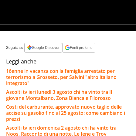
Seguici su:
Google Discover
Fonti preferite
Leggi anche
16enne in vacanza con la famiglia arrestato per
terrorismo a Grosseto, per Salvini "altro italiano
integrato"
Ascolti tv ieri lunedì 3 agosto chi ha vinto tra Il
giovane Montalbano, Zona Bianca e Filorosso
Costi del carburante, approvato nuovo taglio delle
accise su gasolio fino al 25 agosto: come cambiano i
prezzi
Ascolti tv ieri domenica 2 agosto chi ha vinto tra
Noos, Racconto di una notte, Le Iene e Troy