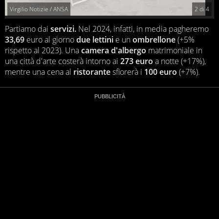
Virgilio Notizie / ANSA
2
di
4
Partiamo dai
servizi.
Nel 2024, infatti, in media pagheremo
33,69
euro al giorno
due lettini
e un
ombrellone
(+5%
rispetto al 2023). Una
camera d'albergo
matrimoniale in
una città d'arte costerà intorno ai
273 euro
a notte (+17%),
mentre una cena al
ristorante
sfiorerà i
100 euro
(+7%).