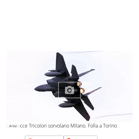
Le Frecce Tricolori sorvolano Milano. Folla a Torino
Ansa