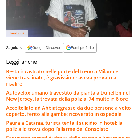
Facebook
Seguici su:
Google Discover
Fonti preferite
Leggi anche
Resta incastrato nelle porte del treno a Milano e
viene trascinato, è gravissimo: aveva provato a
risalire
Autovelox umano travestito da pianta a Dunellen nel
New Jersey, la trovata della polizia: 74 multe in 6 ore
Accoltellato ad Abbiategrasso da due persone a volto
coperto, ferito alle gambe: ricoverato in ospedale
Paura a Catania, turista tenta il suicidio in hotel: la
polizia lo trova dopo l’allarme del Consolato