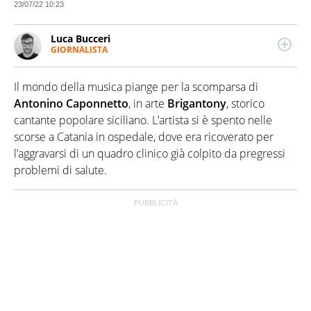
23/07/22 10:23
Luca Bucceri
GIORNALISTA
LINKEDIN
Giornalista pubblicista esperto del mondo dello
sport e della politica, scrive anche di attualità ed
Il mondo della musica piange per la scomparsa di
economia. Laureato in Scienze della Comunicazione,
muove i primi passi nelle redazioni sportive di
Antonino Caponnetto
, in arte
Brigantony
, storico
Palermo per poi trasferirsi a Milano e lavorare per
cantante popolare siciliano. L’artista si è spento nelle
importanti testate.
scorse a Catania in ospedale, dove era ricoverato per
l’aggravarsi di un quadro clinico già colpito da pregressi
problemi di salute.