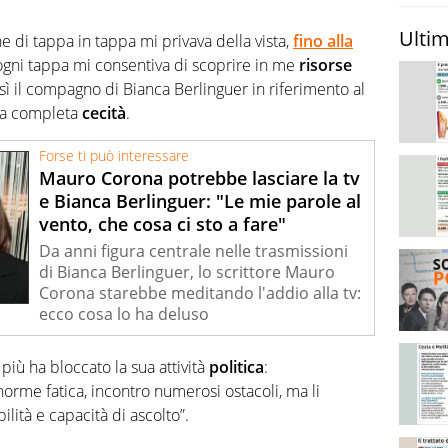
Ultim
e di tappa in tappa mi privava della vista,
fino alla
 ogni tappa mi consentiva di scoprire in me
risorse
 il compagno di Bianca Berlinguer in riferimento al
 la completa
cecità
.
Forse ti può interessare
Mauro Corona potrebbe lasciare la tv
e Bianca Berlinguer: "Le mie parole al
vento, che cosa ci sto a fare"
Da anni figura centrale nelle trasmissioni
di Bianca Berlinguer, lo scrittore Mauro
Corona starebbe meditando l'addio alla tv:
ecco cosa lo ha deluso
più ha bloccato la sua attività
politica
:
rme fatica, incontro numerosi ostacoli, ma li
lità e capacità di ascolto”.