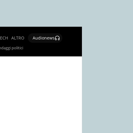
TECH
ALTRO
Audionews
SALUTE
daggi politici
CULTURA E
SPETTACOLO
GIOCHI E
LOTTERIE
SOCIAL
NEWS
SPECIALI
AUTORI
CONTATTI