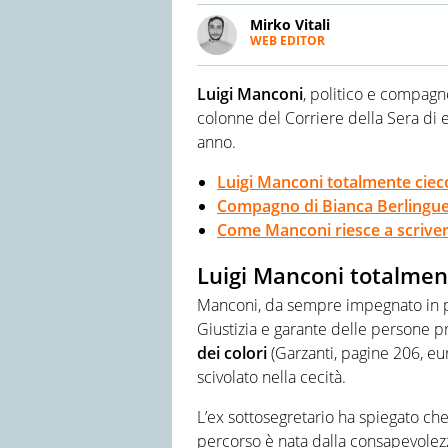
Mirko Vitali
WEB EDITOR
Esperto di politica e attualit
mondo dello spettacolo. Dopo 
Luigi Manconi
, politico e compagno
giornalistica, lavora e collabo
colonne del Corriere della Sera d
anno.
Luigi Manconi totalmente ciec
Compagno di Bianca Berlingue
Come Manconi riesce a scrivere
Luigi Manconi totalmen
Manconi, da sempre impegnato in pol
Giustizia e garante delle persone priv
dei colori
(Garzanti, pagine 206, eu
scivolato nella cecità.
L’ex sottosegretario ha spiegato che
percorso è nata dalla consapevolez