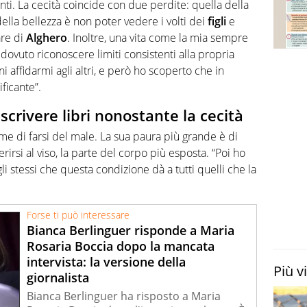
nti. La cecità coincide con due perdite: quella della
della bellezza è non poter vedere i volti dei
figli
e
are di
Alghero
. Inoltre, una vita come la mia sempre
dovuto riconoscere limiti consistenti alla propria
i affidarmi agli altri, e però ho scoperto che in
ficante”.
crivere libri nonostante la cecità
e di farsi del male. La sua paura più grande è di
irsi al viso, la parte del corpo più esposta. “Poi ho
 gli stessi che questa condizione dà a tutti quelli che la
Forse ti può interessare
Bianca Berlinguer risponde a Maria
Rosaria Boccia dopo la mancata
intervista: la versione della
Più v
giornalista
Bianca Berlinguer ha risposto a Maria