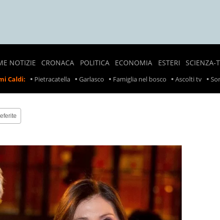
ME NOTIZIE
CRONACA
POLITICA
ECONOMIA
ESTERI
SCIENZA-
NOTIZIE
SONDAGGI
LAVORO
CRONACA
i Caldi:
Pietracatella
Garlasco
Famiglia nel bosco
Ascolti tv
Son
LOCALI
POLITICI
ESTERA
PREZZI
CRONACA
POLITICA
SCIOPERI
NERA
ESTERA
eferite
TASSE
INCIDENTI
INCIDENTI
SUL
LAVORO
RITIRO
PRODOTTI
ALIMENTARI
METEO