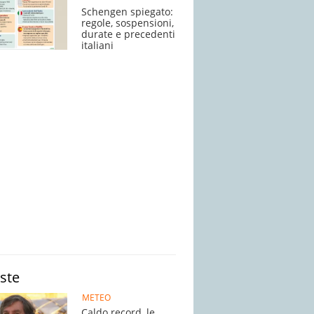
Schengen spiegato:
regole, sospensioni,
durate e precedenti
italiani
iste
METEO
Caldo record, le