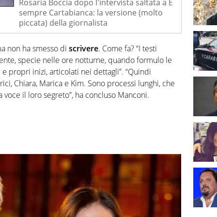
Rosaria Boccia dopo l'intervista saltata a È
sempre Cartabianca: la versione (molto
piccata) della giornalista
 ma non ha smesso di
scrivere
. Come fa? “I testi
nte, specie nelle ore notturne, quando formulo le
 propri inizi, articolati nei dettagli”. “Quindi
rici, Chiara, Marica e Kim. Sono processi lunghi, che
ta voce il loro segreto”, ha concluso Manconi.