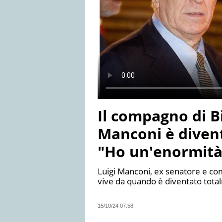
Il compagno di B
Manconi è divent
"Ho un'enormità 
Luigi Manconi, ex senatore e co
vive da quando è diventato tota
15/10/24 07:58