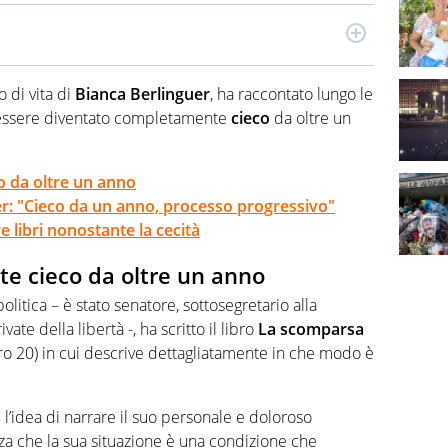
à, attento anche ai temi economici e alle dinamiche del
due lauree umanistiche e il Master in critica
 di vita di
Bianca Berlinguer
, ha raccontato lungo le
ra con diverse testate e realtà editoriali nazionali
i essere diventato completamente
cieco
da oltre un
o da oltre un anno
r: "Cieco da un anno, processo progressivo"
 libri nonostante la cecità
te cieco da oltre un anno
itica – è stato senatore, sottosegretario alla
ate della libertà -, ha scritto il libro
La scomparsa
ro 20) in cui descrive dettagliatamente in che modo è
 l’idea di narrare il suo personale e doloroso
za che la sua situazione è una condizione che