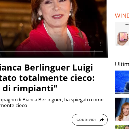
TERREMOTI
E VULCANI
WIN
STORIE
Ultim
ianca Berlinguer Luigi
ato totalmente cieco:
di rimpianti"
mpagno di Bianca Berlinguer, ha spiegato come
lmente cieco
CONDIVIDI