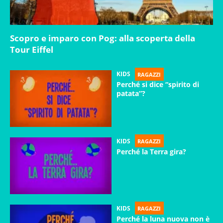
Scopro e imparo con Pog: alla scoperta della
Tour Eiffel
KIDS
RAGAZZI
Perché si dice “spirito di
patata”?
KIDS
RAGAZZI
Perché la Terra gira?
KIDS
RAGAZZI
Perché la luna nuova non è