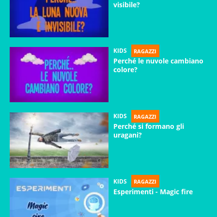
visibile?
KIDS
RAGAZZI
Perché le nuvole cambiano
colore?
KIDS
RAGAZZI
Perché si formano gli
uragani?
KIDS
RAGAZZI
Esperimenti - Magic fire