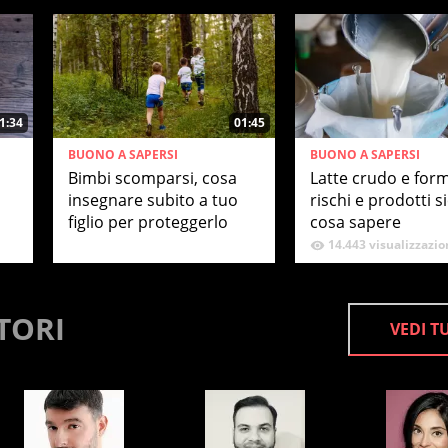
1:34
01:45
BUONO A SAPERSI
BUONO A SAPERSI
Bimbi scomparsi, cosa
Latte crudo e for
insegnare subito a tuo
rischi e prodotti si
figlio per proteggerlo
cosa sapere
14.443 visualizzazio
TORI
VEDI T