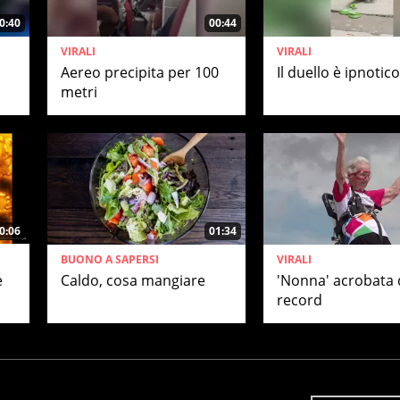
0:40
00:44
VIRALI
VIRALI
Aereo precipita per 100
Il duello è ipnotico
metri
0:06
01:34
BUONO A SAPERSI
VIRALI
e
Caldo, cosa mangiare
'Nonna' acrobata 
record