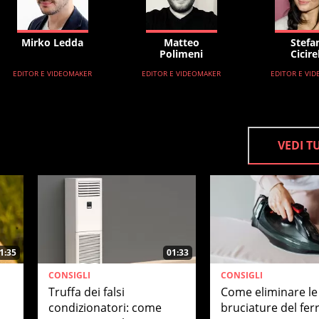
Mirko Ledda
Matteo
Stefa
Polimeni
Cicire
EDITOR E VIDEOMAKER
EDITOR E VIDEOMAKER
EDITOR E VI
VEDI T
1:35
01:33
CONSIGLI
CONSIGLI
Truffa dei falsi
Come eliminare le
condizionatori: come
bruciature del fer