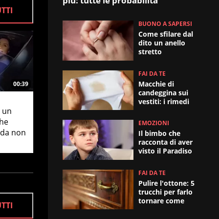
più: tutte le probabilità
UTTI
BUONO A SAPERSI
Come sfilare dal
dito un anello
stretto
FAI DA TE
Macchie di
00:39
candeggina sui
vestiti: i rimedi
efficaci
 un
che
EMOZIONI
è da non
Il bimbo che
racconta di aver
visto il Paradiso
FAI DA TE
Pulire l'ottone: 5
trucchi per farlo
tornare come
UTTI
nuovo