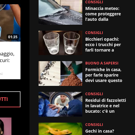
CONSIGLI
Minaccia meteo:
come proteggere
l’auto dalla
grandine
CONSIGLI
01:35
Bicchieri opachi:
ecco i trucchi per
farli tornare a
maggio,
splendere
curi:
BUONO A SAPERSI
Formiche in casa,
ni
per farle sparire
devi usare questo
metodo (infallibile)
CONSIGLI
UTTI
Residui di fazzoletti
in lavatrice e nel
bucato: c'è un
trucco
CONSIGLI
Gechi in casa?