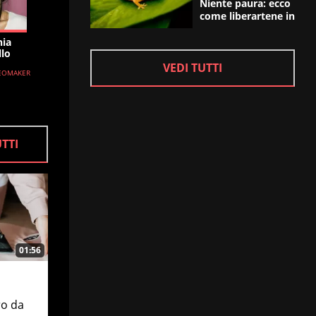
Niente paura: ecco
come liberartene in
fretta
nia
llo
VEDI TUTTI
DEOMAKER
UTTI
01:56
ro da