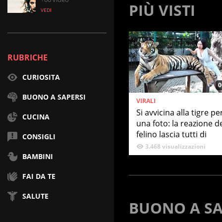
PIÙ VISTI
VEDI
RUBRICHE
CURIOSITA
0
BUONO A SAPERSI
VIRALI
Si avvicina alla tigre pe
CUCINA
una foto: la reazione d
felino lascia tutti di
CONSIGLI
stucco
3.468 visualizzazioni
BAMBINI
FAI DA TE
SALUTE
BUONO A SA