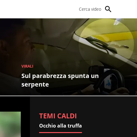
Cerca video
VIRALI
 spunta un
L'avviso arriva
tempo
TEMI CALDI
Occhio alla truffa