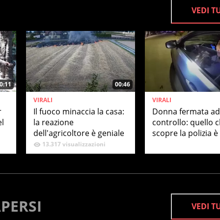
VEDI T
0:11
00:46
VIRALI
VIRALI
r
Il fuoco minaccia la casa:
Donna fermata ad
el
la reazione
controllo: quello 
dell'agricoltore è geniale
scopre la polizia 
credere
13.317 visualizzazioni
PERSI
VEDI T