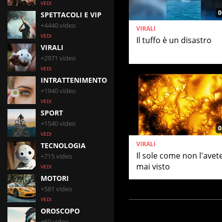
VEDI
0
SPETTACOLI E VIP
+4440 video
VIRALI
VEDI
Il tuffo è un disastro
VIRALI
+2971 video
VEDI
INTRATTENIMENTO
+1940 video
VEDI
SPORT
+1540 video
0
VEDI
VIRALI
TECNOLOGIA
Il sole come non l'avet
+715 video
mai visto
VEDI
MOTORI
+581 video
VEDI
OROSCOPO
+60 video