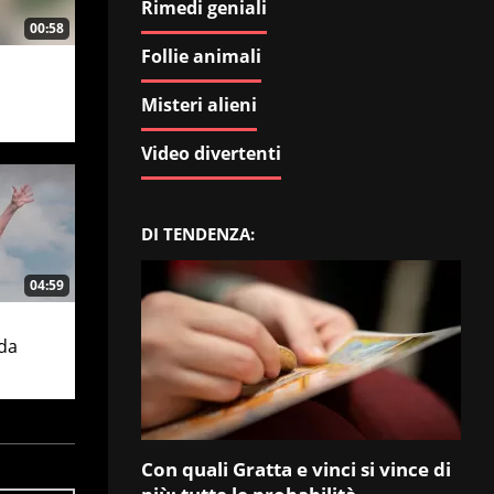
Rimedi geniali
00:58
Follie animali
Misteri alieni
Video divertenti
DI TENDENZA:
04:59
da
Con quali Gratta e vinci si vince di