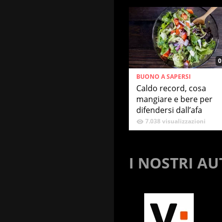
0
BUONO A SAPERSI
Caldo record, cosa
mangiare e bere per
difendersi dall’afa
7.038 visualizzazioni
I NOSTRI AU