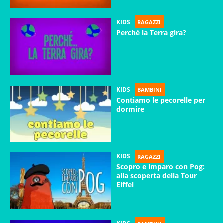
KIDS
RAGAZZI
Perché la Terra gira?
KIDS
BAMBINI
Contiamo le pecorelle per
dormire
KIDS
RAGAZZI
Scopro e imparo con Pog:
alla scoperta della Tour
Eiffel