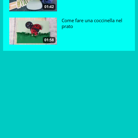
Con Pog alla scoperta del Big Ben
01:42
Come fare una coccinella nel
prato
Pog: tutto sulla Statua della Libertà
01:58
Con Pog alla scoperta della Tour Eiffel