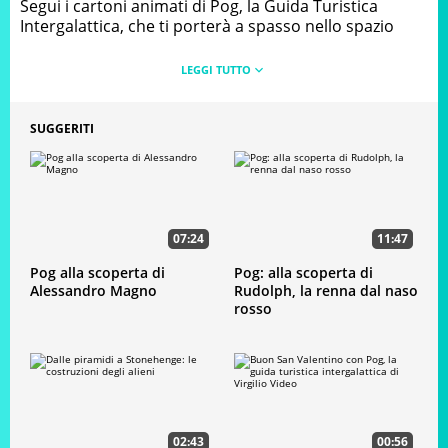
Scopro e imparo con Pog: alla scoperta
Segui i cartoni animati di Pog, la Guida Turistica
del Taj Mahal
Intergalattica, che ti porterà a spasso nello spazio
tempo alla scoperta dei misteri e delle curiosità del
mondo antico e moderno. Un viaggio tanto divertente
quanto educativo negli eventi che hanno scritto la
storia
Con Pog alla scoperta di Mozart
SUGGERITI
Con Pog alla scoperta di Stonehenge
07:24
11:47
Pog alla scoperta di
Pog: alla scoperta di
Alessandro Magno
Rudolph, la renna dal naso
rosso
Con Pog alla scoperta di Cristoforo
Colombo
02:43
00:56