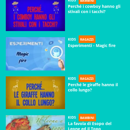
KIDS
BAMBINI
Perché i cowboy hanno gli
stivali con i tacchi?
KIDS
RAGAZZI
Esperimenti - Magic fire
KIDS
RAGAZZI
Perché le giraffe hanno il
collo lungo?
KIDS
BAMBINI
La favola di Esopo del
Leone ed il Topo