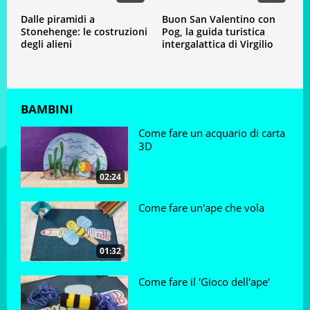
Con Pog alla scoperta della muraglia
cinese
Dalle piramidi a
Buon San Valentino con
Stonehenge: le costruzioni
Pog, la guida turistica
degli alieni
intergalattica di Virgilio
Video
Con Pog alla scoperta delle piramidi
BAMBINI
Come fare un acquario di carta
3D
Con Pog: alla scoperta del Colosseo
02:24
Come fare un'ape che vola
Con Pog alla scoperta del genio di
Leonardo
01:32
Come fare il 'Gioco dell'ape'