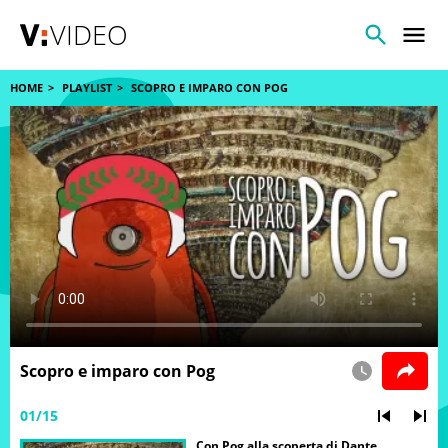
VIDEO
HOME
PLAYLIST
SCOPRO E IMPARO CON POG
Scopro e imparo con Pog
01/15
Con Pog alla scoperta di Dante