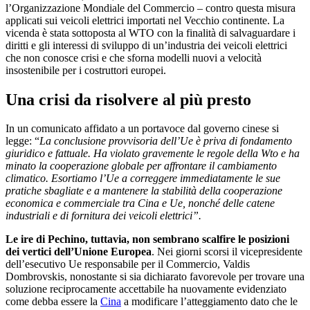
l’Organizzazione Mondiale del Commercio – contro questa misura
applicati sui veicoli elettrici importati nel Vecchio continente. La
vicenda è stata sottoposta al WTO con la finalità di salvaguardare i
diritti e gli interessi di sviluppo di un’industria dei veicoli elettrici
che non conosce crisi e che sforna modelli nuovi a velocità
insostenibile per i costruttori europei.
Una crisi da risolvere al più presto
In un comunicato affidato a un portavoce dal governo cinese si
legge: “
La conclusione provvisoria dell’Ue è priva di fondamento
giuridico e fattuale. Ha violato gravemente le regole della Wto e ha
minato la cooperazione globale per affrontare il cambiamento
climatico. Esortiamo l’Ue a correggere immediatamente le sue
pratiche sbagliate e a mantenere la stabilità della cooperazione
economica e commerciale tra Cina e Ue, nonché delle catene
industriali e di fornitura dei veicoli elettrici”.
Le ire di Pechino, tuttavia, non sembrano scalfire le posizioni
dei vertici dell’Unione Europea
. Nei giorni scorsi il vicepresidente
dell’esecutivo Ue responsabile per il Commercio, Valdis
Dombrovskis, nonostante si sia dichiarato favorevole per trovare una
soluzione reciprocamente accettabile ha nuovamente evidenziato
come debba essere la
Cina
a modificare l’atteggiamento dato che le