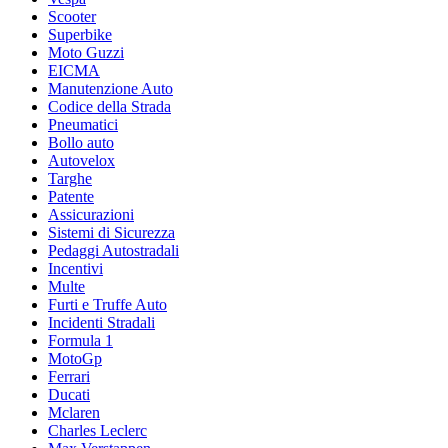
Scooter
Superbike
Moto Guzzi
EICMA
Manutenzione Auto
Codice della Strada
Pneumatici
Bollo auto
Autovelox
Targhe
Patente
Assicurazioni
Sistemi di Sicurezza
Pedaggi Autostradali
Incentivi
Multe
Furti e Truffe Auto
Incidenti Stradali
Formula 1
MotoGp
Ferrari
Ducati
Mclaren
Charles Leclerc