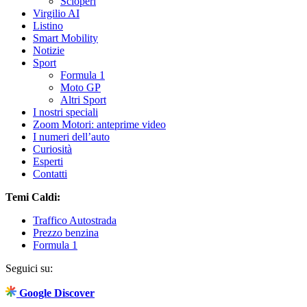
Scioperi
Virgilio AI
Listino
Smart Mobility
Notizie
Sport
Formula 1
Moto GP
Altri Sport
I nostri speciali
Zoom Motori: anteprime video
I numeri dell’auto
Curiosità
Esperti
Contatti
Temi Caldi:
Traffico Autostrada
Prezzo benzina
Formula 1
Seguici su:
Google Discover