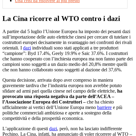
Una crisi da risolvere al più presto
La Cina ricorre al WTO contro i dazi
A partire dal 5 luglio l’Unione Europea ha imposto dei pesanti dazi
sull’importazione delle auto elettriche cinesi per cercare di tutelare i
costruttori europei decisamente in svantaggio nei confronti dei rivali
orientali. I
dazi
individuali sono stati applicati a tre produttori
“campione”: Byd 17.4%, Geely 19.9% e Saic 37.6%. I costruttori
che hanno cooperato con l’inchiesta europea ma non fanno parte dei
campioni sono soggetti a un dazio medio del 20,8% mentre quelli
che non hanno collaborato sono soggetti al dazione del 37,6%.
Questa decisione, arrivata dopo aver compreso in maniera
gravemente tardiva che l’industria europea non avrebbe potuto
sfidare ad armi pari quella cinese nel campo delle elettriche,
ha
provocato una risposta negativa da parte dell’ACEA –
l’Associazione Europea dei Costruttori –
che ha chiesto
ufficialmente ai vertici dell’Unione Europa meno
barriere
e più
politiche commerciali ambiziosa e aperte a sostegno della
competitività e della prosperità economica.
L’applicazione di questi
dazi
, però, non ha lasciato indifferente
Pechino. La Cina, infatti, ha annunciato di voler ricorrere al WTO –