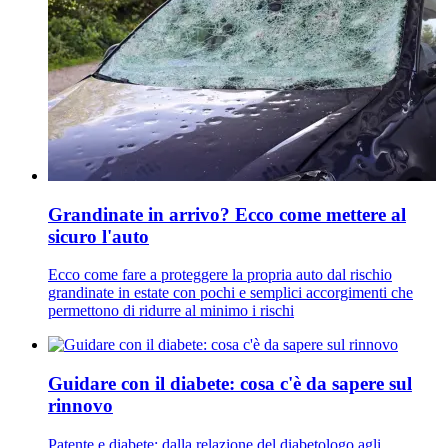
Grandinate in arrivo? Ecco come mettere al
sicuro l'auto
Ecco come fare a proteggere la propria auto dal rischio
grandinate in estate con pochi e semplici accorgimenti che
permettono di ridurre al minimo i rischi
Guidare con il diabete: cosa c'è da sapere sul
rinnovo
Patente e diabete: dalla relazione del diabetologo agli