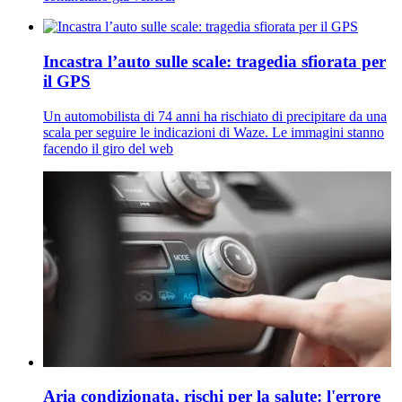
Incastra l’auto sulle scale: tragedia sfiorata per
il GPS
Un automobilista di 74 anni ha rischiato di precipitare da una
scala per seguire le indicazioni di Waze. Le immagini stanno
facendo il giro del web
Aria condizionata, rischi per la salute: l'errore