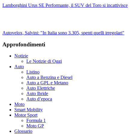
Lamborghini Urus SE Performante, il SUV del Toro si incattivisce
Autovelox, Salvini: "In Italia sono 3.305, spenti quelli irregolari"
Approfondimenti
Notizie
Le Notizie di Oggi
Auto
Listino
Auto a Benzina e Diesel
Auto a GPL e Metano
Auto Elettriche
Auto Ibride
Auto d’epoca
Moto
Smart Mobility
Motor Sport
Formula 1
Moto GP
Glossario