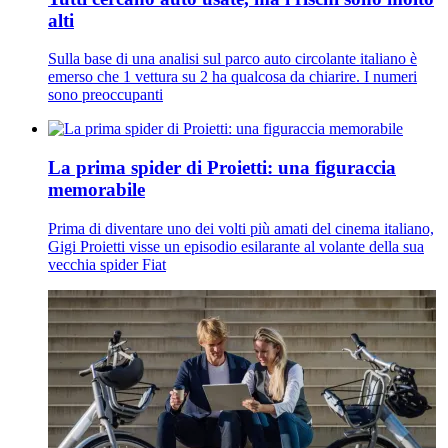
alti
Sulla base di una analisi sul parco auto circolante italiano è
emerso che 1 vettura su 2 ha qualcosa da chiarire. I numeri
sono preoccupanti
La prima spider di Proietti: una figuraccia
memorabile
Prima di diventare uno dei volti più amati del cinema italiano,
Gigi Proietti visse un episodio esilarante al volante della sua
vecchia spider Fiat