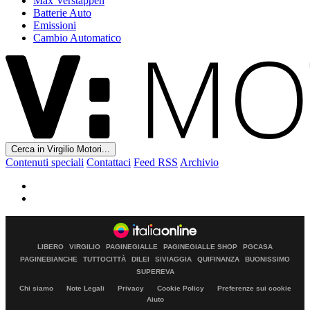
Max Verstappen
Batterie Auto
Emissioni
Cambio Automatico
Cerca in Virgilio Motori...
Contenuti speciali
Contattaci
Feed RSS
Archivio
LIBERO
VIRGILIO
PAGINEGIALLE
PAGINEGIALLE SHOP
PGCASA
PAGINEBIANCHE
TUTTOCITTÀ
DILEI
SIVIAGGIA
QUIFINANZA
BUONISSIMO
SUPEREVA
Chi siamo
Note Legali
Privacy
Cookie Policy
Preferenze sui cookie
Aiuto