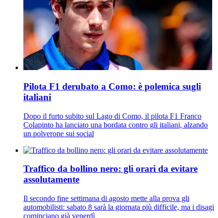
Pilota F1 derubato a Como: è polemica sugli
italiani
Dopo il furto subito sul Lago di Como, il pilota F1 Franco
Colapinto ha lanciato una bordata contro gli italiani, alzando
un polverone sui social
Traffico da bollino nero: gli orari da evitare
assolutamente
Il secondo fine settimana di agosto mette alla prova gli
automobilisti: sabato 8 sarà la giornata più difficile, ma i disagi
cominciano già venerdì