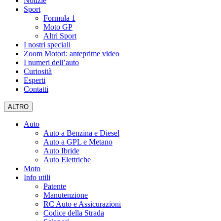
Notizie
Sport
Formula 1
Moto GP
Altri Sport
I nostri speciali
Zoom Motori: anteprime video
I numeri dell’auto
Curiosità
Esperti
Contatti
ALTRO
Auto
Auto a Benzina e Diesel
Auto a GPL e Metano
Auto Ibride
Auto Elettriche
Moto
Info utili
Patente
Manutenzione
RC Auto e Assicurazioni
Codice della Strada