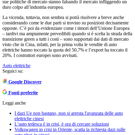
sue politiche di mercato stanno falsando il mercato infliggendo un
duro colpo all’industria europea.
La vicenda, tuttavia, non sembra si potrà risolvere a breve anche
considerando come le due parti si trovino su posizioni decisamente
opposte. C’è poi da evidenziare come i timori dell’Unione Europea
– tardivi ma ampiamente prevedibili quando si è scelta la strada della
transizione green a tutti i costi – sono supportati dai dati di mercato
visto che in Cina, infatti, per la prima volta le vendite di auto
elettriche hanno toccato la quota del 50,7% e l’export ha toccato il
20%. I costruttori europei sono avvisati.
Auto elettriche
Seguici su:
Google Discover
Fonti preferite
Leggi anche
I dazi Ue non bastano, non si arresta l'avanzata delle auto
elettriche cinesi
L’auto tedesca è in crisi, è ora di cercare soluzioni
Volkswagen in crisi in Oriente, scatta la richiesta dazi sulle
auto plug-in cinesi