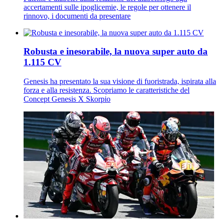
accertamenti sulle ipoglicemie, le regole per ottenere il
rinnovo, i documenti da presentare
Robusta e inesorabile, la nuova super auto da
1.115 CV
Genesis ha presentato la sua visione di fuoristrada, ispirata alla
forza e alla resistenza. Scopriamo le caratteristiche del
Concept Genesis X Skorpio