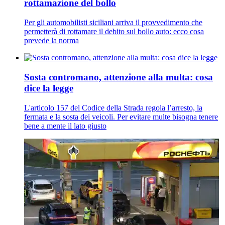
rottamazione del bollo
Per gli automobilisti siciliani arriva il provvedimento che
permetterà di rottamare il debito sul bollo auto: ecco cosa
prevede la norma
Sosta contromano, attenzione alla multa: cosa
dice la legge
L'articolo 157 del Codice della Strada regola l’arresto, la
fermata e la sosta dei veicoli. Per evitare multe bisogna tenere
bene a mente il lato giusto