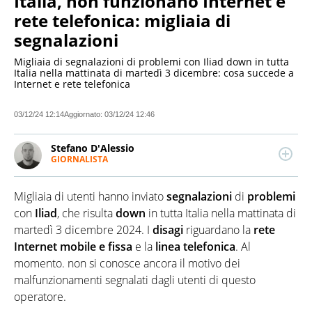
Italia, non funzionano Internet e
rete telefonica: migliaia di
segnalazioni
Migliaia di segnalazioni di problemi con Iliad down in tutta
Italia nella mattinata di martedì 3 dicembre: cosa succede a
Internet e rete telefonica
03/12/24 12:14
Aggiornato:
03/12/24 12:46
Stefano D'Alessio
GIORNALISTA
Giornalista pubblicista. Laureato in Comunicazione,
per anni si è occupato di sport e spettacolo. Scrive
Migliaia di utenti hanno inviato
segnalazioni
di
problemi
anche di attualità, cronaca e politica. Ha collaborato
con importanti testate e programmi radio e tv, a
con
Iliad
, che risulta
down
in tutta Italia nella mattinata di
livello nazionale e locale.
martedì 3 dicembre 2024. I
disagi
riguardano la
rete
Internet mobile e fissa
e la
linea telefonica
. Al
momento. non si conosce ancora il motivo dei
malfunzionamenti segnalati dagli utenti di questo
operatore.