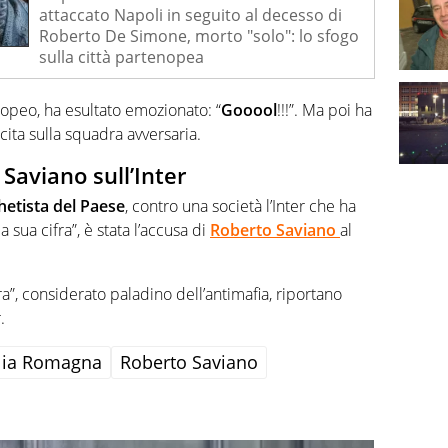
attaccato Napoli in seguito al decesso di
Roberto De Simone, morto "solo": lo sfogo
sulla città partenopea
nopeo, ha esultato emozionato: “
Gooool
!!!”. Ma poi ha
ita sulla squadra avversaria.
Saviano sull’Inter
hetista del Paese
, contro una società l’Inter che ha
a sua cifra”, è stata l’accusa di
Roberto Saviano
al
a”, considerato paladino dell’antimafia, riportano
.
lia Romagna
Roberto Saviano