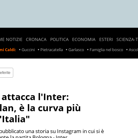
ME NOTIZIE
CRONACA
POLITICA
ECONOMIA
ESTERI
SCIENZA-
NOTIZIE
SONDAGGI
LAVORO
CRONACA
i Caldi:
Guccini
Pietracatella
Garlasco
Famiglia nel bosco
Ascol
LOCALI
POLITICI
ESTERA
PREZZI
CRONACA
POLITICA
SCIOPERI
NERA
ESTERA
eferite
TASSE
INCIDENTI
INCIDENTI
attacca l'Inter:
SUL
LAVORO
an, è la curva più
RITIRO
Italia"
PRODOTTI
ALIMENTARI
ubblicato una storia su Instagram in cui si è
METEO
nte la partita Bologna - Inter