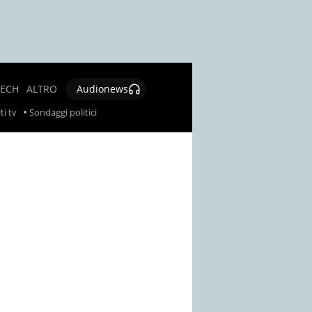
TECH
ALTRO
Audionews
SALUTE
ti tv
Sondaggi politici
CULTURA E
SPETTACOLO
GIOCHI E
LOTTERIE
SOCIAL
NEWS
SPECIALI
AUTORI
CONTATTI