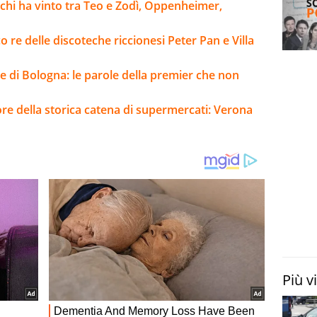
o chi ha vinto tra Teo e Zodì, Oppenheimer,
 re delle discoteche riccionesi Peter Pan e Villa
ge di Bologna: le parole della premier che non
e della storica catena di supermercati: Verona
Più v