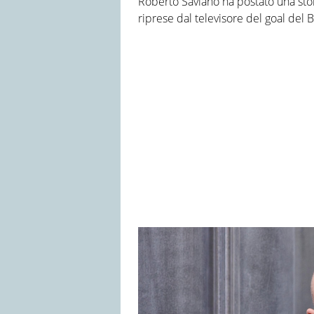
Roberto Saviano ha postato una stor
riprese dal televisore del goal del B