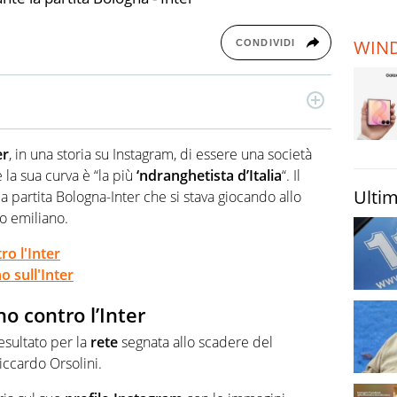
TERREMOTI
E VULCANI
WIN
CONDIVIDI
STORIE
 2012, ha collaborato con le principali testate nazionali.
ca, politica, economia e spettacolo.
er
, in una storia su Instagram, di essere una società
 la sua curva è “la più
‘ndranghetista d’Italia
“. Il
Ultim
 partita Bologna-Inter che si stava giocando allo
o emiliano.
ro l'Inter
o sull'Inter
no contro l’Inter
 esultato per la
rete
segnata allo scadere del
iccardo Orsolini.