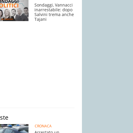
Sondaggi, Vannacci
inarrestabile: dopo
Salvini trema anche
Tajani
iste
CRONACA
Arrestato un