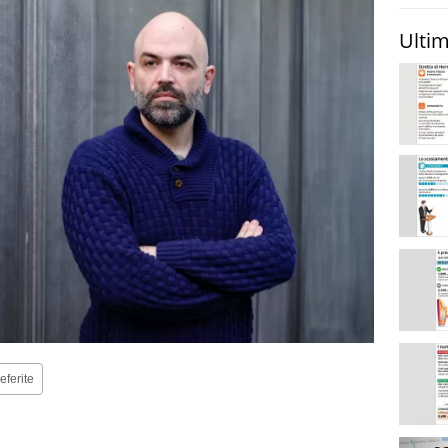
Ultim
eferite