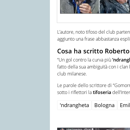
L’autore, noto tifoso del club parte
aggiunto una frase abbastanza esplic
Cosa ha scritto Roberto 
“Un gol contro la curva più
‘ndrang
fatto della sua ambiguità con i clan l
club milanese.
Le parole dello scrittore di “Gomorr
sotto i riflettori la
tifoseria
dell’Inter
'ndrangheta
Bologna
Emi