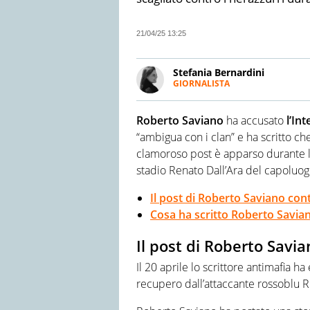
21/04/25 13:25
Stefania Bernardini
GIORNALISTA
LINKEDIN
Giornalista professionista dal
Si occupa soprattutto di crona
Roberto Saviano
ha accusato
l’Int
“ambigua con i clan” e ha scritto che
clamoroso post è apparso durante la
stadio Renato Dall’Ara del capoluog
Il post di Roberto Saviano cont
Cosa ha scritto Roberto Savian
Il post di Roberto Savia
Il 20 aprile lo scrittore antimafia ha
recupero dall’attaccante rossoblu R