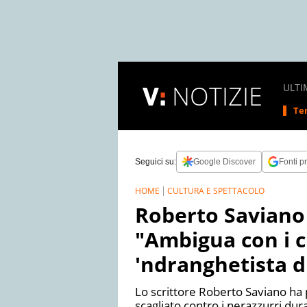
NOTIZIE
ULTI
Tem
Seguici su:
Google Discover
Fonti pr
HOME
CULTURA E SPETTACOLO
Roberto Saviano 
"Ambigua con i cl
'ndranghetista d'
Lo scrittore Roberto Saviano ha p
scagliato contro i nerazzurri dura