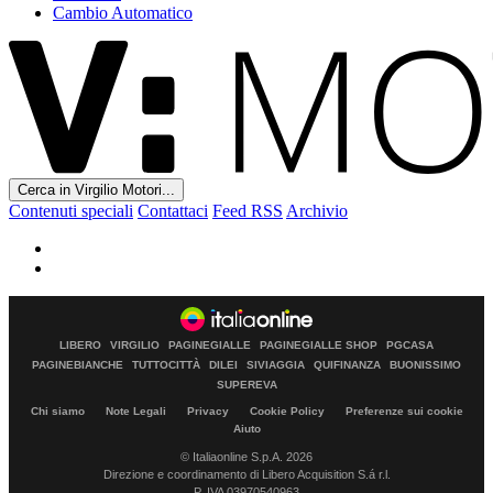
Cambio Automatico
Cerca in Virgilio Motori...
Contenuti speciali
Contattaci
Feed RSS
Archivio
LIBERO
VIRGILIO
PAGINEGIALLE
PAGINEGIALLE SHOP
PGCASA
PAGINEBIANCHE
TUTTOCITTÀ
DILEI
SIVIAGGIA
QUIFINANZA
BUONISSIMO
SUPEREVA
Chi siamo
Note Legali
Privacy
Cookie Policy
Preferenze sui cookie
Aiuto
© Italiaonline S.p.A. 2026
Direzione e coordinamento di Libero Acquisition S.á r.l.
P. IVA 03970540963