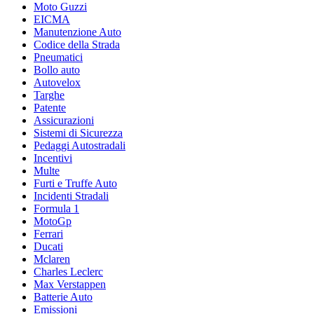
Moto Guzzi
EICMA
Manutenzione Auto
Codice della Strada
Pneumatici
Bollo auto
Autovelox
Targhe
Patente
Assicurazioni
Sistemi di Sicurezza
Pedaggi Autostradali
Incentivi
Multe
Furti e Truffe Auto
Incidenti Stradali
Formula 1
MotoGp
Ferrari
Ducati
Mclaren
Charles Leclerc
Max Verstappen
Batterie Auto
Emissioni