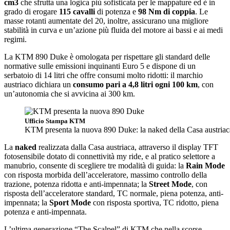
cm3
che sfrutta una logica più sofisticata per le mappature ed è in
grado di erogare
115 cavalli
di potenza e
98 Nm di coppia
. Le
masse rotanti aumentate del 20, inoltre, assicurano una migliore
stabilità in curva e un’azione più fluida del motore ai bassi e ai medi
regimi.
La KTM 890 Duke è omologata per rispettare gli standard delle
normative sulle emissioni inquinanti Euro 5 e dispone di un
serbatoio di 14 litri che offre consumi molto ridotti: il marchio
austriaco dichiara un
consumo pari a 4,8 litri ogni 100 km
, con
un’autonomia che si avvicina ai 300 km.
Ufficio Stampa KTM
KTM presenta la nuova 890 Duke: la naked della Casa austriaca
La
naked
realizzata dalla Casa austriaca, attraverso il display TFT
fotosensibile dotato di connettività my ride, e al pratico selettore a
manubrio, consente di scegliere tre modalità di guida: la
Rain Mode
con risposta morbida dell’acceleratore, massimo controllo della
trazione, potenza ridotta e anti-impennata; la
Street Mode
, con
risposta dell’acceleratore standard, TC normale, piena potenza, anti-
impennata; la
Sport Mode
con risposta sportiva, TC ridotto, piena
potenza e anti-impennata.
L’ultima generazione “The Scalpel” di KTM che nella scorse