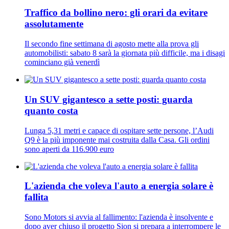
Traffico da bollino nero: gli orari da evitare
assolutamente
Il secondo fine settimana di agosto mette alla prova gli
automobilisti: sabato 8 sarà la giornata più difficile, ma i disagi
cominciano già venerdì
Un SUV gigantesco a sette posti: guarda
quanto costa
Lunga 5,31 metri e capace di ospitare sette persone, l’Audi
Q9 è la più imponente mai costruita dalla Casa. Gli ordini
sono aperti da 116.900 euro
L'azienda che voleva l'auto a energia solare è
fallita
Sono Motors si avvia al fallimento: l'azienda è insolvente e
dopo aver chiuso il progetto Sion si prepara a interrompere le