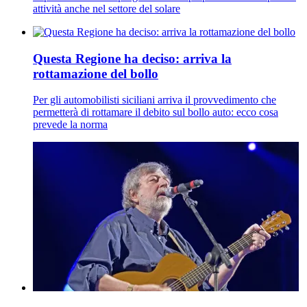
attività anche nel settore del solare
Questa Regione ha deciso: arriva la
rottamazione del bollo
Per gli automobilisti siciliani arriva il provvedimento che
permetterà di rottamare il debito sul bollo auto: ecco cosa
prevede la norma