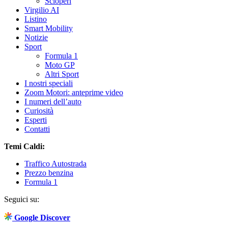
Scioperi
Virgilio AI
Listino
Smart Mobility
Notizie
Sport
Formula 1
Moto GP
Altri Sport
I nostri speciali
Zoom Motori: anteprime video
I numeri dell’auto
Curiosità
Esperti
Contatti
Temi Caldi:
Traffico Autostrada
Prezzo benzina
Formula 1
Seguici su:
Google Discover