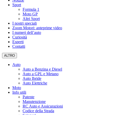
Notizie
Sport
Formula 1
Moto GP
Altri Sport
I nostri speciali
Zoom Motori: anteprime video
I numeri dell’auto
Curiosità
Esperti
Contatti
ALTRO
Auto
Auto a Benzina e Diesel
Auto a GPL e Metano
Auto Ibride
Auto Elettriche
Moto
Info utili
Patente
Manutenzione
RC Auto e Assicurazioni
Codice della Strada