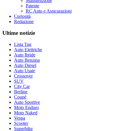
Manutenzione
Patente
RC Auto e Assicurazioni
Curiosità
Redazione
Ultime notizie
Lista Tag
Auto Elettriche
Auto Ibride
Auto Benzina
Auto Diesel
Auto Usate
Crossover
SUV
City Car
Berline
Coupé
Auto Sportive
Moto Enduro
Moto Naked
Vespa
Scooter
Superbike