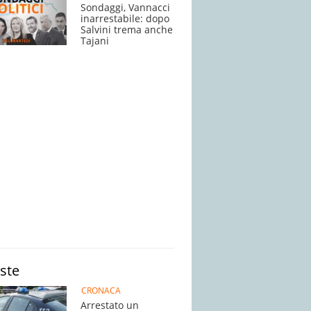
Sondaggi, Vannacci
inarrestabile: dopo
Salvini trema anche
Tajani
iste
CRONACA
Arrestato un