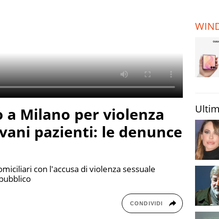
TERREMOTI
E VULCANI
WIN
STORIE
Ultim
 a Milano per violenza
ovani pazienti: le denunce
domiciliari con l'accusa di violenza sessuale
 pubblico
CONDIVIDI