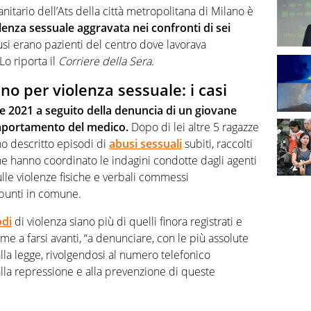
itario dell’Ats della città metropolitana di Milano è
olenza sessuale aggravata nei confronti di sei
usi erano pazienti del centro dove lavorava
Lo riporta il
Corriere della Sera
.
no per violenza sessuale: i casi
e 2021 a seguito della denuncia di un giovane
mportamento del medico.
Dopo di lei altre 5 ragazze
no descritto episodi di
abusi sessuali
subiti, raccolti
he hanno coordinato le indagini condotte dagli agenti
 sulle violenze fisiche e verbali commessi
 punti in comune.
odi
di violenza siano più di quelli finora registrati e
ime a farsi avanti, “a denunciare, con le più assolute
alla legge, rivolgendosi al numero telefonico
la repressione e alla prevenzione di queste