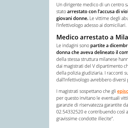
Un dirigente medico di un centro san
stato
arrestato con l’accusa di vi
giovani donne.
Le vittime degli ab
l’infettivologo adesso ai domiciliari. 
Medico arrestato a Mila
Le indagini sono
partite a dicembr
donna che aveva delineato il co
della stessa struttura milanese han
dai magistrati del V dipartimento c
della polizia giudiziaria. I racconti
dall’infettivologo avrebbero diversi
I magistrati sospettano che gli
epis
per questo invitano le eventuali vitt
garanzie di riservatezza garantite d
02.54332520 e contribuendo così al
gravissime condotte illecite”.