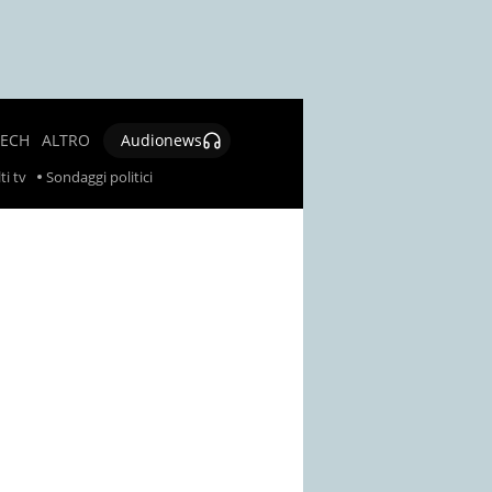
TECH
ALTRO
Audionews
SALUTE
ti tv
Sondaggi politici
CULTURA E
SPETTACOLO
GIOCHI E
LOTTERIE
SOCIAL
NEWS
SPECIALI
AUTORI
CONTATTI