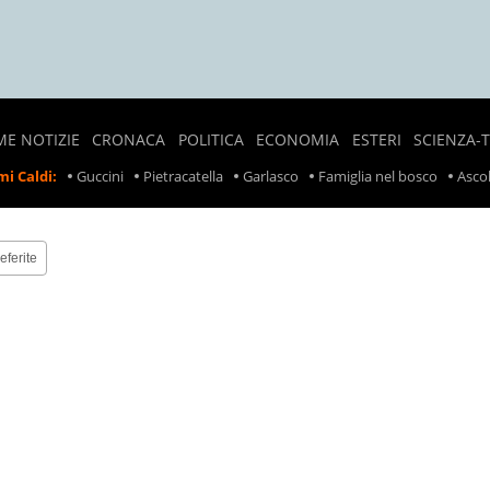
ME NOTIZIE
CRONACA
POLITICA
ECONOMIA
ESTERI
SCIENZA-
NOTIZIE
SONDAGGI
LAVORO
CRONACA
i Caldi:
Guccini
Pietracatella
Garlasco
Famiglia nel bosco
Ascol
LOCALI
POLITICI
ESTERA
PREZZI
CRONACA
POLITICA
SCIOPERI
NERA
ESTERA
eferite
TASSE
INCIDENTI
INCIDENTI
SUL
LAVORO
RITIRO
PRODOTTI
ALIMENTARI
METEO