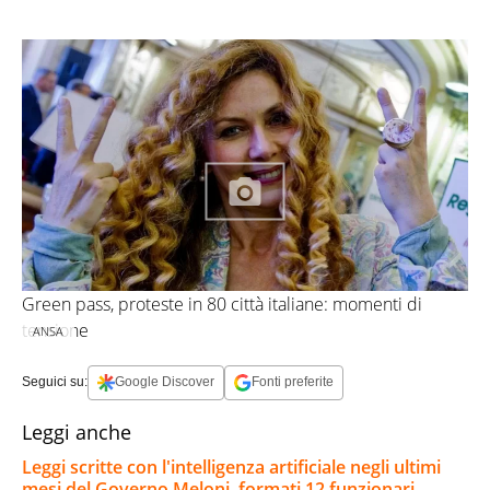
Green pass, proteste in 80 città italiane: momenti di
tensione
ANSA
Seguici su:
Google Discover
Fonti preferite
Leggi anche
Leggi scritte con l'intelligenza artificiale negli ultimi
mesi del Governo Meloni, formati 12 funzionari