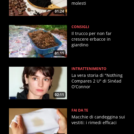
molesti
01:24
CONSIGLI
Il trucco per non far
crescere erbacce in
giardino
01:11
INTRATTENIMENTO
La vera storia di "Nothing
Compares 2 U" di Sinéad
O'Connor
02:11
FAI DA TE
Macchie di candeggina sui
vestiti: i rimedi efficaci