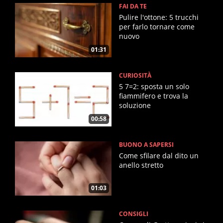
FAI DA TE
Pulire l'ottone: 5 trucchi
per farlo tornare come
nuovo
01:31
CURIOSITÀ
5 7=2: sposta un solo
fiammifero e trova la
soluzione
00:58
BUONO A SAPERSI
Come sfilare dal dito un
anello stretto
01:03
CONSIGLI