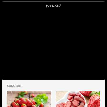
Anche in questo caso, tagliate le fragole a fettine ed
adagiatele su un foglio di
carta forno
, col lato
tagliato verso l’alto, in una teglia.
Preriscaldate il forno a 60° ed infornate ad 80°,
lasciando essiccare per almeno
3 ore
.
Una volta preparate, le
chips di fragole
possono
essere gustate, al momento, da sole oppure
assieme allo yogurt. Se, invece, volete conservarle
(per massimo 6 mesi) chiudetele ermeticamente in
barattoli
(rigorosamente di vetro), tenendole in un
luogo asciutto e lontano da fonti di calore.
SUGGERITI