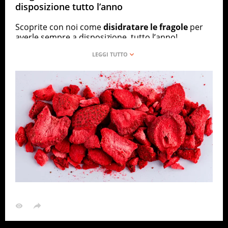
disposizione tutto l’anno
Scoprite con noi come
disidratare le fragole
per
averle sempre a disposizione, tutto l’anno!
La
disidratazione alimentare
è uno dei metodi
più antichi di conservazione. Si basa sulla
rimozione dell’
acqua
per
evaporazione
e si adatta
perfettamente ad alcuni tipi di
frutta
, come ad
esempio le fragole, che, una volta disidratate,
diventano più piccole,
croccanti
e con un sapore
più intenso. Se, in casa, avete un
essiccatore
,
otterrete le vostre fragole essiccate nel giro di
qualche ora e – ve lo garantiamo! – senza alcuna
fatica. Per prima cosa, lavate le fragole e dividetele
in 4 parti. Una volta riempiti i
cassettini
dell’essiccatore
, impostate una
temperatura
attorno ai
50°
e lasciate in azione per almeno
6 ore
.
Preferite una consistenza più croccante? Fate
essiccare qualche ora in più!
Niente essiccatore? Niente paura, vi basterà avere,
allora, un
forno ventilato
!