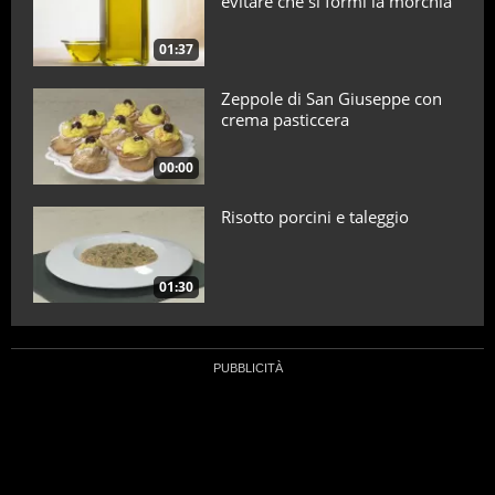
evitare che si formi la morchia
01:37
Zeppole di San Giuseppe con
crema pasticcera
00:00
Risotto porcini e taleggio
01:30