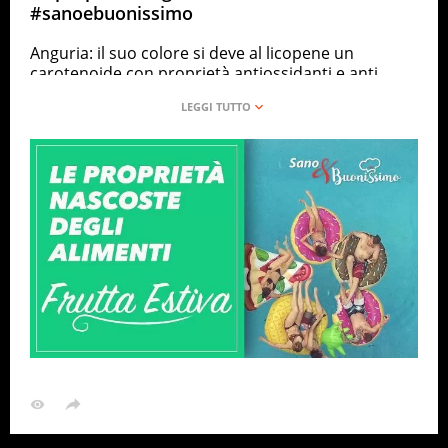
#sanoebuonissimo
Anguria: il suo colore si deve al licopene un
carotenoide con proprietà antiossidanti e anti
infiammatorie Fichi: frutto molto energetico
consigliato in piccole dosi prima di fare sport
Susine: sono ricche di antocianine, pigmenti
colorati che rinforzano il sistema immunitario
Pesche: contengono una buona dose di vitamina C
e vitamina A che dona elasticità alla pelle Melone:
contengono vitamina B e folati, sostanze
ricostituenti delle membrane cellulari