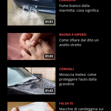
CURIOSITÀ
Fumo bianco dalla
marmitta: cosa significa
01:51
BUONO A SAPERSI
Come sfilare dal dito un
anello stretto
01:03
CONSIGLI
Minaccia meteo: come
proteggere l’auto dalla
grandine
01:43
FAI DA TE
Macchie di candeggina sui