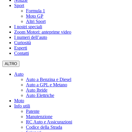
Notizie
Sport
Formula 1
Moto GP
Altri Sport
I nostri speciali
Zoom Motori: anteprime video
I numeri dell’auto
Curiosità
Esperti
Contatti
ALTRO
Auto
Auto a Benzina e Diesel
Auto a GPL e Metano
Auto Ibride
Auto Elettriche
Moto
Info utili
Patente
Manutenzione
RC Auto e Assicurazioni
Codice della Strada