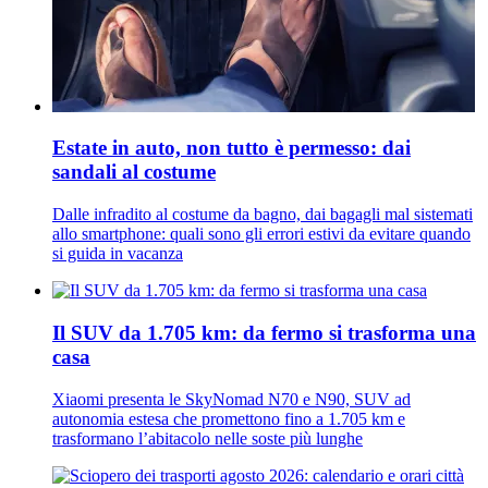
Estate in auto, non tutto è permesso: dai
sandali al costume
Dalle infradito al costume da bagno, dai bagagli mal sistemati
allo smartphone: quali sono gli errori estivi da evitare quando
si guida in vacanza
Il SUV da 1.705 km: da fermo si trasforma una
casa
Xiaomi presenta le SkyNomad N70 e N90, SUV ad
autonomia estesa che promettono fino a 1.705 km e
trasformano l’abitacolo nelle soste più lunghe