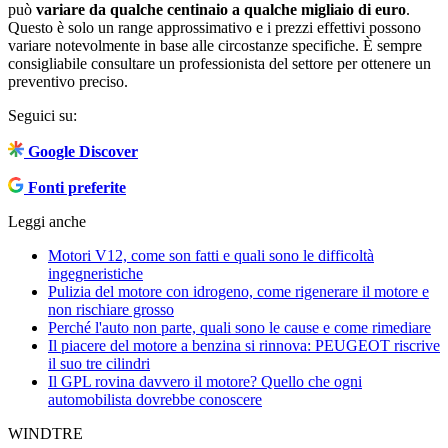
può
variare da qualche centinaio a qualche migliaio di euro
.
Questo è solo un range approssimativo e i prezzi effettivi possono
variare notevolmente in base alle circostanze specifiche. È sempre
consigliabile consultare un professionista del settore per ottenere un
preventivo preciso.
Seguici su:
Google Discover
Fonti preferite
Leggi anche
Motori V12, come son fatti e quali sono le difficoltà
ingegneristiche
Pulizia del motore con idrogeno, come rigenerare il motore e
non rischiare grosso
Perché l'auto non parte, quali sono le cause e come rimediare
Il piacere del motore a benzina si rinnova: PEUGEOT riscrive
il suo tre cilindri
Il GPL rovina davvero il motore? Quello che ogni
automobilista dovrebbe conoscere
WINDTRE