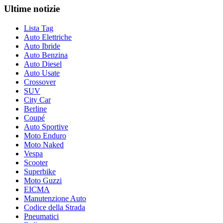
Ultime notizie
Lista Tag
Auto Elettriche
Auto Ibride
Auto Benzina
Auto Diesel
Auto Usate
Crossover
SUV
City Car
Berline
Coupé
Auto Sportive
Moto Enduro
Moto Naked
Vespa
Scooter
Superbike
Moto Guzzi
EICMA
Manutenzione Auto
Codice della Strada
Pneumatici