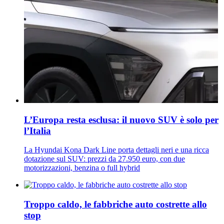
L’Europa resta esclusa: il nuovo SUV è solo per
l’Italia
La Hyundai Kona Dark Line porta dettagli neri e una ricca
dotazione sul SUV: prezzi da 27.950 euro, con due
motorizzazioni, benzina o full hybrid
Troppo caldo, le fabbriche auto costrette allo
stop