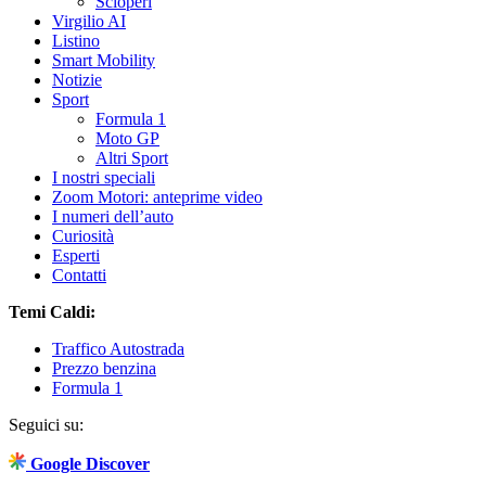
Scioperi
Virgilio AI
Listino
Smart Mobility
Notizie
Sport
Formula 1
Moto GP
Altri Sport
I nostri speciali
Zoom Motori: anteprime video
I numeri dell’auto
Curiosità
Esperti
Contatti
Temi Caldi:
Traffico Autostrada
Prezzo benzina
Formula 1
Seguici su:
Google Discover