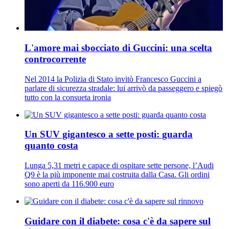
L'amore mai sbocciato di Guccini: una scelta
controcorrente
Nel 2014 la Polizia di Stato invitò Francesco Guccini a
parlare di sicurezza stradale: lui arrivò da passeggero e spiegò
tutto con la consueta ironia
Un SUV gigantesco a sette posti: guarda
quanto costa
Lunga 5,31 metri e capace di ospitare sette persone, l’Audi
Q9 è la più imponente mai costruita dalla Casa. Gli ordini
sono aperti da 116.900 euro
Guidare con il diabete: cosa c'è da sapere sul