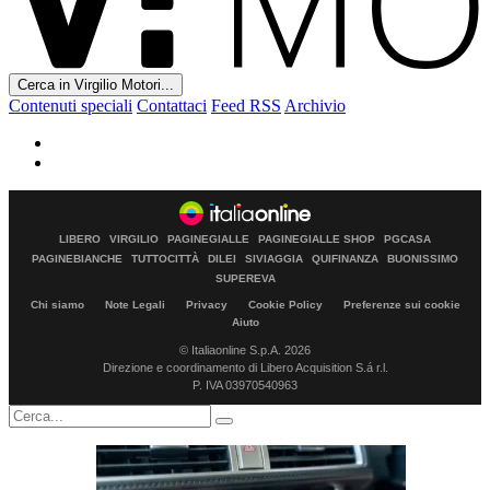
Cerca in Virgilio Motori...
Contenuti speciali
Contattaci
Feed RSS
Archivio
LIBERO
VIRGILIO
PAGINEGIALLE
PAGINEGIALLE SHOP
PGCASA
PAGINEBIANCHE
TUTTOCITTÀ
DILEI
SIVIAGGIA
QUIFINANZA
BUONISSIMO
SUPEREVA
Chi siamo
Note Legali
Privacy
Cookie Policy
Preferenze sui cookie
Aiuto
© Italiaonline S.p.A. 2026
Direzione e coordinamento di Libero Acquisition S.á r.l.
P. IVA 03970540963