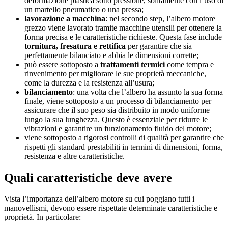
deformazione plastica sotto pressione, solitamente con l’uso di
un martello pneumatico o una pressa;
lavorazione a macchina
: nel secondo step, l’albero motore
grezzo viene lavorato tramite macchine utensili per ottenere la
forma precisa e le caratteristiche richieste. Questa fase include
tornitura, fresatura e rettifica
per garantire che sia
perfettamente bilanciato e abbia le dimensioni corrette;
può essere sottoposto a
trattamenti termici
come tempra e
rinvenimento per migliorare le sue proprietà meccaniche,
come la durezza e la resistenza all’usura;
bilanciamento
: una volta che l’albero ha assunto la sua forma
finale, viene sottoposto a un processo di bilanciamento per
assicurare che il suo peso sia distribuito in modo uniforme
lungo la sua lunghezza. Questo è essenziale per ridurre le
vibrazioni e garantire un funzionamento fluido del motore;
viene sottoposto a rigorosi controlli di qualità per garantire che
rispetti gli standard prestabiliti in termini di dimensioni, forma,
resistenza e altre caratteristiche.
Quali caratteristiche deve avere
Vista l’importanza dell’albero motore su cui poggiano tutti i
manovellismi, devono essere rispettate determinate caratteristiche e
proprietà. In particolare: