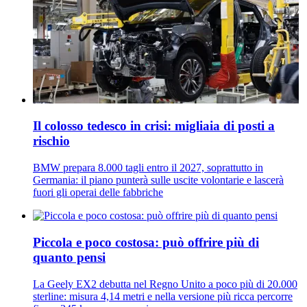
Il colosso tedesco in crisi: migliaia di posti a
rischio
BMW prepara 8.000 tagli entro il 2027, soprattutto in
Germania: il piano punterà sulle uscite volontarie e lascerà
fuori gli operai delle fabbriche
Piccola e poco costosa: può offrire più di
quanto pensi
La Geely EX2 debutta nel Regno Unito a poco più di 20.000
sterline: misura 4,14 metri e nella versione più ricca percorre