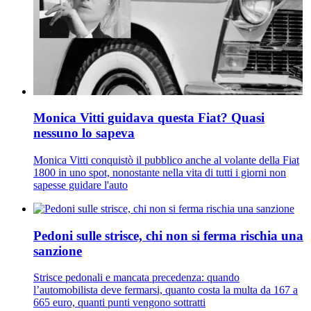
Monica Vitti guidava questa Fiat? Quasi
nessuno lo sapeva
Monica Vitti conquistò il pubblico anche al volante della Fiat
1800 in uno spot, nonostante nella vita di tutti i giorni non
sapesse guidare l'auto
Pedoni sulle strisce, chi non si ferma rischia una
sanzione
Strisce pedonali e mancata precedenza: quando
l’automobilista deve fermarsi, quanto costa la multa da 167 a
665 euro, quanti punti vengono sottratti