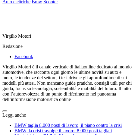
Auto elettriche
Bmw
Scooter
Virgilio Motori
Redazione
Facebook
Virgilio Motori è il canale verticale di Italiaonline dedicato al mondo
automotive, che racconta ogni giorno le ultime novità su auto e
moto, le tendenze del settore, i test drive e gli approfondimenti sui
modelli più attesi. Non mancano guide pratiche, consigli utili per chi
guida, focus su tecnologia, sostenibilità e mobilità del futuro. Il tutto
con l’autorevolezza di un punto di riferimento nel panorama
dell’informazione motoristica online
Leggi anche
BMW taglia 8.000 posti di lavoro, il piano contro la crisi
BMW, la crisi travolge il lavoro: 8.000 posti tagliati