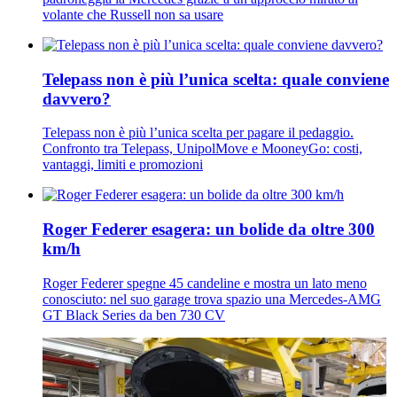
volante che Russell non sa usare
Telepass non è più l’unica scelta: quale conviene
davvero?
Telepass non è più l’unica scelta per pagare il pedaggio.
Confronto tra Telepass, UnipolMove e MooneyGo: costi,
vantaggi, limiti e promozioni
Roger Federer esagera: un bolide da oltre 300
km/h
Roger Federer spegne 45 candeline e mostra un lato meno
conosciuto: nel suo garage trova spazio una Mercedes-AMG
GT Black Series da ben 730 CV