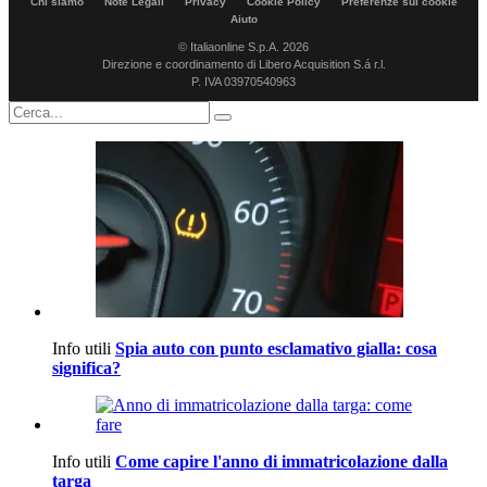
Chi siamo
Note Legali
Privacy
Cookie Policy
Preferenze sui cookie
Aiuto
© Italiaonline S.p.A. 2026
Direzione e coordinamento di Libero Acquisition S.á r.l.
P. IVA 03970540963
Info utili
Spia auto con punto esclamativo gialla: cosa
significa?
Info utili
Come capire l'anno di immatricolazione dalla
targa