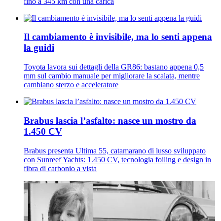
fino a 345 km con una carica
Il cambiamento è invisibile, ma lo senti appena
la guidi
Toyota lavora sui dettagli della GR86: bastano appena 0,5
mm sul cambio manuale per migliorare la scalata, mentre
cambiano sterzo e acceleratore
Brabus lascia l’asfalto: nasce un mostro da
1.450 CV
Brabus presenta Ultima 55, catamarano di lusso sviluppato
con Sunreef Yachts: 1.450 CV, tecnologia foiling e design in
fibra di carbonio a vista