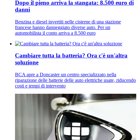
Dopo il pieno arriva la stangata: 8.500 euro di
danni
Benzina e diesel invertiti nelle cisterne di una stazione
francese hanno danneggiato diverse auto. Per un
automobilista il conto arriva a 8.500 euro
Cambiare tutta la batteria? Ora c'è un'altra
soluzione
BCA apre a Doncaster un centro specializzato nella
riparazione delle batterie delle auto elettriche usate, riducendo
costi e tempi di intervento