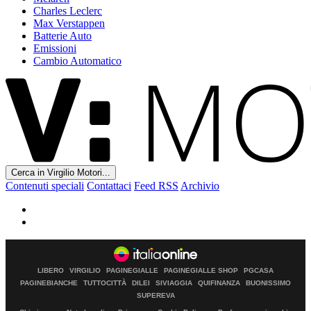
Charles Leclerc
Max Verstappen
Batterie Auto
Emissioni
Cambio Automatico
Cerca in Virgilio Motori...
Contenuti speciali
Contattaci
Feed RSS
Archivio
LIBERO
VIRGILIO
PAGINEGIALLE
PAGINEGIALLE SHOP
PGCASA
PAGINEBIANCHE
TUTTOCITTÀ
DILEI
SIVIAGGIA
QUIFINANZA
BUONISSIMO
SUPEREVA