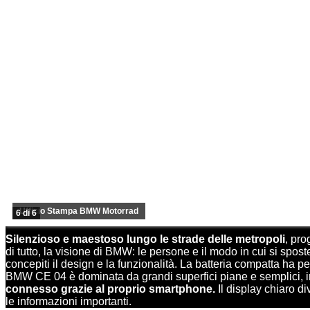
Ufficio Stampa BMW Motorrad
6 di 6
Silenzioso e maestoso lungo le strade delle metropoli
, pro
di tutto, la visione di BMW: le persone e il modo in cui si spost
concepiti il design e la funzionalità. La batteria compatta ha p
BMW CE 04 è dominata da grandi superfici piane e semplici, inte
connesso grazie al proprio smartphone.
Il display chiaro div
le informazioni importanti.