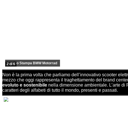
Ufficio Stampa BMW Motorrad
2 di 6
Non è la prima volta che parliamo dell’innovativo scooter elet
mezzo che oggi rappresenta il traghettamento del brand centena
evoluto e sostenibile
nella dimensione ambientale. L’arte di F
caratteri degli alfabeti di tutto il mondo, presenti e passati.