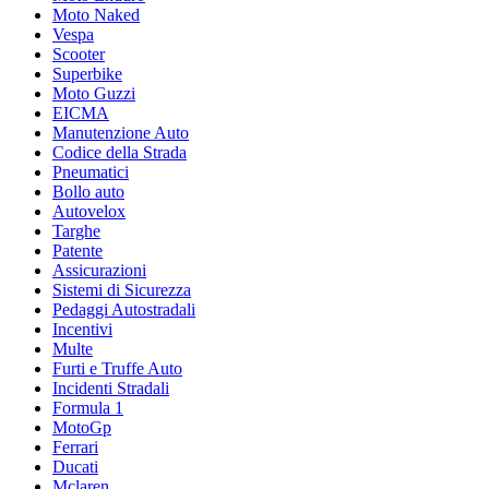
Moto Naked
Vespa
Scooter
Superbike
Moto Guzzi
EICMA
Manutenzione Auto
Codice della Strada
Pneumatici
Bollo auto
Autovelox
Targhe
Patente
Assicurazioni
Sistemi di Sicurezza
Pedaggi Autostradali
Incentivi
Multe
Furti e Truffe Auto
Incidenti Stradali
Formula 1
MotoGp
Ferrari
Ducati
Mclaren