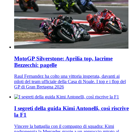
MotoGP Silverstone: Aprilia top, lacrime
Bezzecchi: pagelle
Raul Fernandez ha colto una vittoria insperata, davanti ai
piloti del team ufficiale della Casa di Noale. I top e i flop del
GP di Gran Bretagna 2026
I segreti della guida Kimi Antonelli, così riscrive
la F1
Vincere la battaglia con il compagno di squadra: Kimi
padroneggia la Mercedes grazie a un approccio mirato al