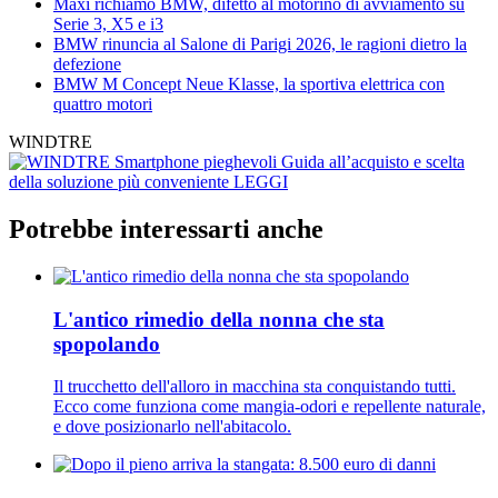
Maxi richiamo BMW, difetto al motorino di avviamento su
Serie 3, X5 e i3
BMW rinuncia al Salone di Parigi 2026, le ragioni dietro la
defezione
BMW M Concept Neue Klasse, la sportiva elettrica con
quattro motori
WINDTRE
Smartphone pieghevoli
Guida all’acquisto e scelta
della soluzione più conveniente
LEGGI
Potrebbe interessarti anche
L'antico rimedio della nonna che sta
spopolando
Il trucchetto dell'alloro in macchina sta conquistando tutti.
Ecco come funziona come mangia-odori e repellente naturale,
e dove posizionarlo nell'abitacolo.