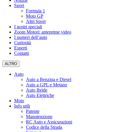
Notizie
Sport
Formula 1
Moto GP
Altri Sport
I nostri speciali
Zoom Motori: anteprime video
I numeri dell’auto
Curiosità
Esperti
Contatti
ALTRO
Auto
Auto a Benzina e Diesel
Auto a GPL e Metano
Auto Ibride
Auto Elettriche
Moto
Info utili
Patente
Manutenzione
RC Auto e Assicurazioni
Codice della Strada