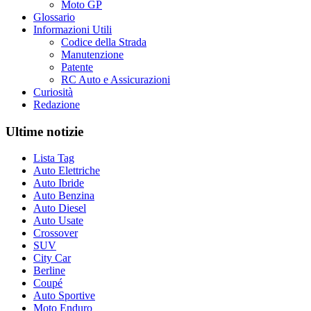
Moto GP
Glossario
Informazioni Utili
Codice della Strada
Manutenzione
Patente
RC Auto e Assicurazioni
Curiosità
Redazione
Ultime notizie
Lista Tag
Auto Elettriche
Auto Ibride
Auto Benzina
Auto Diesel
Auto Usate
Crossover
SUV
City Car
Berline
Coupé
Auto Sportive
Moto Enduro