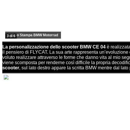
Ufficio Stampa BMW Motorrad
3 di 6
La personalizzazione dello scooter BMW CE 04
è realizzat
il pensiero di FLYCAT. La sua arte rappresenta un’evoluzion
voluto realizzare attraverso le forme che danno vita al mio seg
viene scomposta per renderne così difficile la propria decodif
scooter
, sul lato destro appare la scritta BMW mentre dal lato 