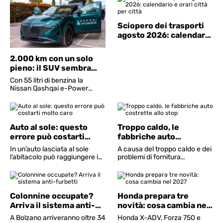
mercato, è la nuova
funzionano e cosa succede se
ammiraglia tecnologica
non si paga
Sciopero dei trasporti
agosto 2026: calendario
e orari città per città
2.000 km con un solo
pieno: il SUV sembra
inarrestabile
Con 55 litri di benzina la
Nissan Qashqai e-Power
attraversa la Colombia per
1.980 km, conquistando un
titolo ufficiale del Guinness
World Records
Auto al sole: questo
Troppo caldo, le
errore può costarti
fabbriche auto
molto caro
costrette allo stop
In un’auto lasciata al sole
A causa del troppo caldo e dei
l’abitacolo può raggiungere i
problemi di fornitura
70 °C e la plancia superare i
energetica, le fabbriche di
77: i consigli per affrontare il
Ford e Dacia chiudono per un
grande caldo senza rischi
paio di settimane in Romania
Colonnine occupate?
Honda prepara tre
Arriva il sistema anti-
novità: cosa cambia nel
furbetti
2027
A Bolzano arriveranno oltre 34
Honda X-ADV, Forza 750 e