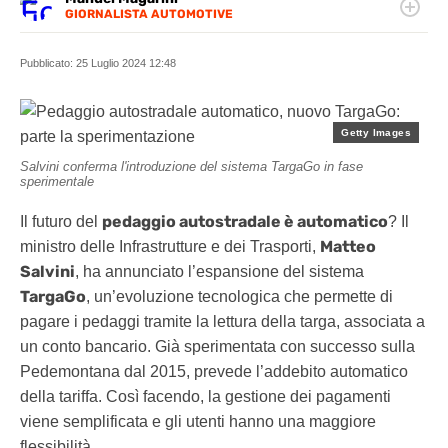
GIORNALISTA AUTOMOTIVE
Classe 90, ha una laurea in Economia Aziendale, ma un
unico amore: la scrittura. Da oltre dieci anni si occupa di
Pubblicato:
25 Luglio 2024 12:48
motori, in ogni loro sfaccettatura.
Getty Images
Salvini conferma l'introduzione del sistema TargaGo in fase
sperimentale
pedaggio autostradale è automatico
Il futuro del
? Il
Matteo
ministro delle Infrastrutture e dei Trasporti,
Salvini
, ha annunciato l’espansione del sistema
TargaGo
, un’evoluzione tecnologica che permette di
pagare i pedaggi tramite la lettura della targa, associata a
un conto bancario. Già sperimentata con successo sulla
Pedemontana dal 2015, prevede l’addebito automatico
della tariffa. Così facendo, la gestione dei pagamenti
viene semplificata e gli utenti hanno una maggiore
flessibilità.