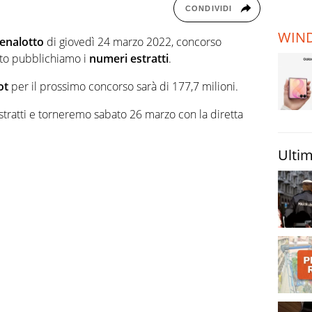
TERREMOTI
CONDIVIDI
E VULCANI
WIN
enalotto
di giovedì 24 marzo 2022, concorso
STORIE
ito pubblichiamo i
numeri
estratti
.
ot
per il prossimo concorso sarà di 177,7 milioni.
tratti e torneremo sabato 26 marzo con la diretta
Ultim