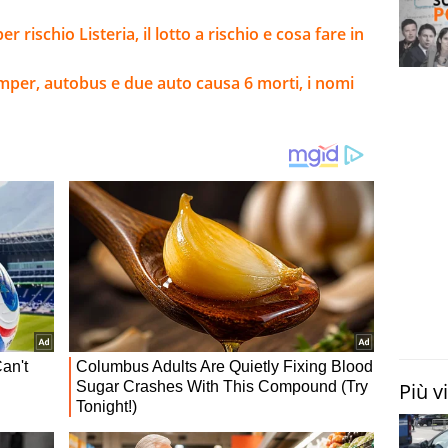
rischio Listeria, il lotto a rischio e cosa fare in
camper, autobus e due auto causa 6 morti, i nomi
Più v