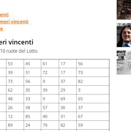
enti
meri vincenti
te
ri vincenti
 10 ruote del Lotto.
53
45
61
17
56
39
31
72
17
73
73
56
9
37
82
62
35
39
29
3
48
33
9
69
65
26
58
57
30
37
12
85
40
31
67
89
24
79
82
59