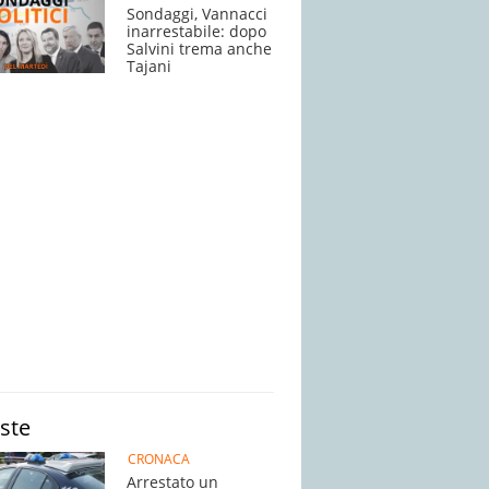
Sondaggi, Vannacci
inarrestabile: dopo
Salvini trema anche
Tajani
iste
CRONACA
Arrestato un