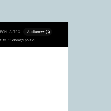
TECH
ALTRO
Audionews
SALUTE
ti tv
Sondaggi politici
CULTURA E
SPETTACOLO
GIOCHI E
LOTTERIE
SOCIAL
NEWS
SPECIALI
AUTORI
CONTATTI