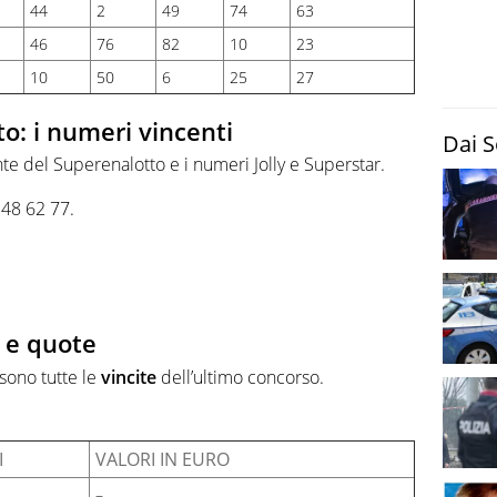
44
2
49
74
63
46
76
82
10
23
10
50
6
25
27
o: i numeri vincenti
Dai S
e del Superenalotto e i numeri Jolly e Superstar.
 48 62 77.
i e quote
sono tutte le
vincite
dell’ultimo concorso.
I
VALORI IN EURO
–