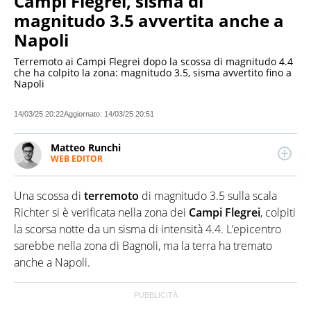
Campi Flegrei, sisma di
magnitudo 3.5 avvertita anche a
Napoli
Terremoto ai Campi Flegrei dopo la scossa di magnitudo 4.4
che ha colpito la zona: magnitudo 3.5, sisma avvertito fino a
Napoli
14/03/25 20:22
Aggiornato:
14/03/25 20:51
Matteo Runchi
WEB EDITOR
Redattore esperto di economia, appassionato di
tecnologia e sport. Scrive di attualità e cronaca.
Una scossa di
terremoto
di magnitudo 3.5 sulla scala
Laureato in Storia all’Università degli Studi di Milano,
ha lavorato per diversi siti e redazioni.
Richter si è verificata nella zona dei
Campi Flegrei
, colpiti
la scorsa notte da un sisma di intensità 4.4. L’epicentro
sarebbe nella zona di Bagnoli, ma la terra ha tremato
anche a Napoli.