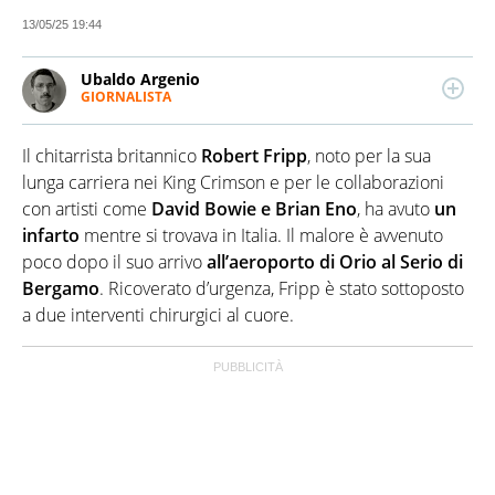
13/05/25 19:44
Ubaldo Argenio
GIORNALISTA
Giornalista pubblicista esperto di cultura, sport e
cronaca, scrive anche di attualità, politica e
Il chitarrista britannico
Robert Fripp
, noto per la sua
spettacolo. Laureato in Scienze della Comunicazione,
inizia a collaborare con testate locali di Benevento
lunga carriera nei King Crimson e per le collaborazioni
per poi passare a testate nazionali, per le quali si è
con artisti come
David Bowie e Brian Eno
, ha avuto
un
occupato principalmente di approfondimenti
infarto
mentre si trovava in Italia. Il malore è avvenuto
sportivi e culturali. Lavora anche come editor.
poco dopo il suo arrivo
all’aeroporto di Orio al Serio di
Bergamo
. Ricoverato d’urgenza, Fripp è stato sottoposto
a due interventi chirurgici al cuore.