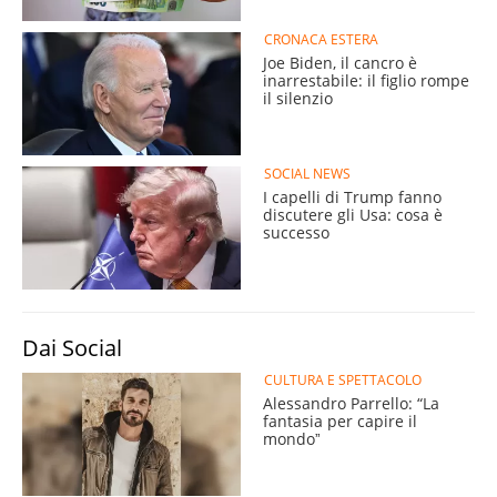
CRONACA ESTERA
Joe Biden, il cancro è
inarrestabile: il figlio rompe
il silenzio
SOCIAL NEWS
I capelli di Trump fanno
discutere gli Usa: cosa è
successo
Dai Social
CULTURA E SPETTACOLO
Alessandro Parrello: “La
fantasia per capire il
mondoˮ