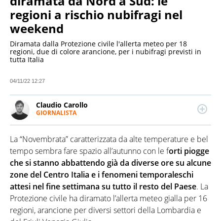
diramata da Nord a Sud: le
regioni a rischio nubifragi nel
weekend
Diramata dalla Protezione civile l'allerta meteo per 18
regioni, due di colore arancione, per i nubifragi previsti in
tutta Italia
04/11/22 12:27
Claudio Carollo
GIORNALISTA
LINKEDIN
Classe ’88, è giornalista professionista dal 2017.
Scrive di cronaca e attualità economico-politica,
La “Novembrata” caratterizzata da alte temperature e bel
interessandosi nel tempo di tematiche sociali e
sport. Ha collaborato con diverse testate nazionali,
tempo sembra fare spazio all’autunno con le f
orti piogge
con esperienze anche in radio.
che si stanno abbattendo già da diverse ore su alcune
zone del Centro Italia e i fenomeni temporaleschi
attesi nel fine settimana su tutto il resto del Paese
. La
Protezione civile ha diramato l’allerta meteo gialla per 16
regioni, arancione per diversi settori della Lombardia e