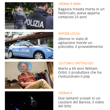
CRONACA NERA
Ragazza trovata morta in un
fabbricato, aveva appena
compiuto 23 anni
NOTIZIE LOCALI
28enne in stato di
agitazione morde un
poliziotto, il provvedimento
CULTURA E SPETTACOLO
Morto a 69 anni William
Orbit, il produttore che ha
rivoluzionato il pop
CRONACA
Due latitanti scovati in un
casolare del Barese, il video
del blitz