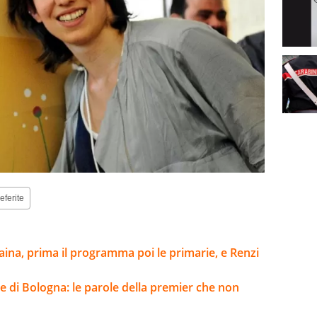
eferite
aina, prima il programma poi le primarie, e Renzi
ge di Bologna: le parole della premier che non