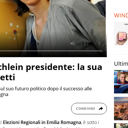
TERREMOTI
E VULCANI
WIN
STORIE
Ultim
Schlein presidente: la sua
etti
sul suo futuro politico dopo il successo alle
agna
CONDIVIDI
ti
Elezioni Regionali in Emilia Romagna
, è sotto i