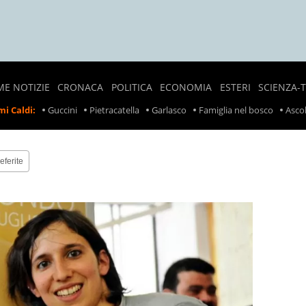
ME NOTIZIE
CRONACA
POLITICA
ECONOMIA
ESTERI
SCIENZA-
NOTIZIE
SONDAGGI
LAVORO
CRONACA
i Caldi:
Guccini
Pietracatella
Garlasco
Famiglia nel bosco
Ascol
LOCALI
POLITICI
ESTERA
PREZZI
CRONACA
POLITICA
SCIOPERI
NERA
ESTERA
eferite
TASSE
INCIDENTI
INCIDENTI
SUL
LAVORO
RITIRO
PRODOTTI
ALIMENTARI
METEO