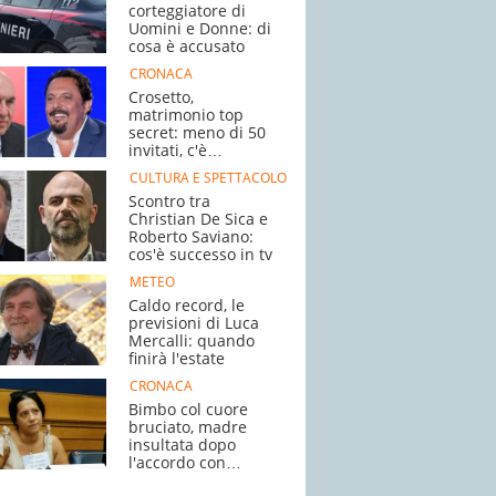
corteggiatore di
Uomini e Donne: di
cosa è accusato
CRONACA
Crosetto,
matrimonio top
secret: meno di 50
invitati, c'è
Brignano
CULTURA E SPETTACOLO
Scontro tra
Christian De Sica e
Roberto Saviano:
cos'è successo in tv
METEO
Caldo record, le
previsioni di Luca
Mercalli: quando
finirà l'estate
CRONACA
Bimbo col cuore
bruciato, madre
insultata dopo
l'accordo con
l'ospedale