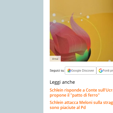
Ansa
Seguici su:
Google Discover
Fonti pr
Leggi anche
Schlein risponde a Conte sull'Ucr
propone il "patto di ferro"
Schlein attacca Meloni sulla stra
sono piaciute al Pd