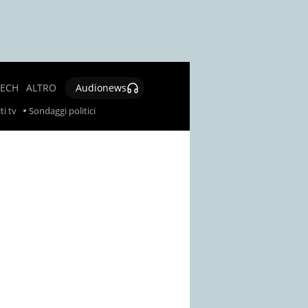
TECH
ALTRO
Audionews
SALUTE
ti tv
Sondaggi politici
CULTURA E
SPETTACOLO
GIOCHI E
LOTTERIE
SOCIAL
NEWS
SPECIALI
AUTORI
CONTATTI