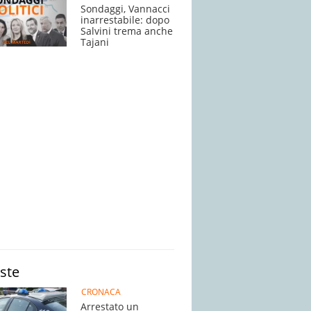
Sondaggi, Vannacci
inarrestabile: dopo
Salvini trema anche
Tajani
iste
CRONACA
Arrestato un