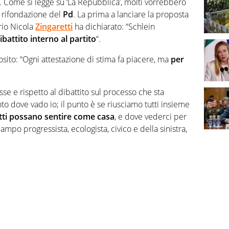
ana. Come si legge su ‘La Repubblica’, molti vorrebbero
 rifondazione del
Pd
. La prima a lanciare la proposta
rio Nicola
Zingaretti
ha dichiarato: “Schlein
ibattito interno al partito
“.
posito: “Ogni attestazione di stima fa piacere, ma
per
se e rispetto al dibattito sul processo che sta
nto dove vado io; il punto è se riusciamo tutti insieme
tti possano sentire come casa
, e dove vederci per
ampo progressista, ecologista, civico e della sinistra,