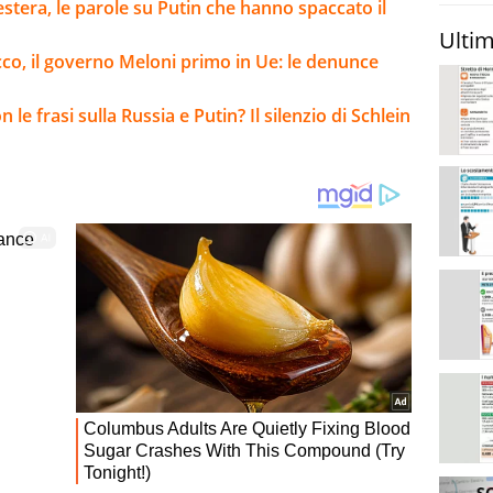
 estera, le parole su Putin che hanno spaccato il
Ultim
occo, il governo Meloni primo in Ue: le denunce
 le frasi sulla Russia e Putin? Il silenzio di Schlein