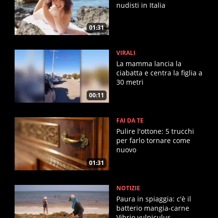
nudisti in Italia
01:31
VIRALI
La mamma lancia la
ciabatta e centra la figlia a
30 metri
00:11
FAI DA TE
Pulire l'ottone: 5 trucchi
per farlo tornare come
nuovo
01:31
NOTIZIE
Paura in spiaggia: c'è il
batterio mangia-carne
Vibrio vulniculus