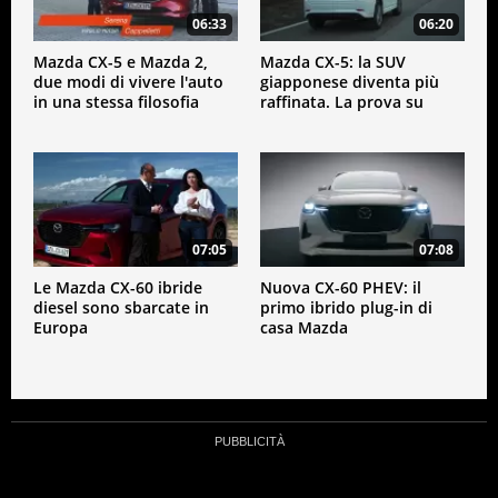
06:33
06:20
Mazda CX-5 e Mazda 2,
Mazda CX-5: la SUV
due modi di vivere l'auto
giapponese diventa più
in una stessa filosofia
raffinata. La prova su
strada
07:05
07:08
Le Mazda CX-60 ibride
Nuova CX-60 PHEV: il
diesel sono sbarcate in
primo ibrido plug-in di
Europa
casa Mazda