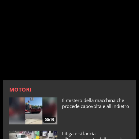
MOTORI
Il mistero della macchina che
procede capovolta e all'indietro
00:19
Litiga e si lancia