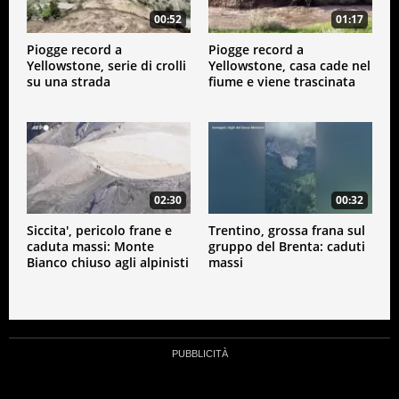
00:52
01:17
Piogge record a
Piogge record a
Yellowstone, serie di crolli
Yellowstone, casa cade nel
su una strada
fiume e viene trascinata
via
02:30
00:32
Siccita', pericolo frane e
Trentino, grossa frana sul
caduta massi: Monte
gruppo del Brenta: caduti
Bianco chiuso agli alpinisti
massi