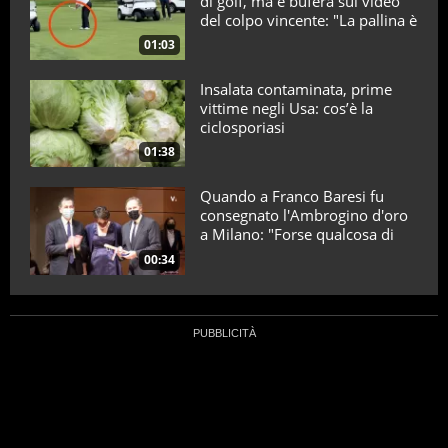
di golf, ma è bufera sul video
del colpo vincente: "La pallina è
telecomandata"
01:03
Insalata contaminata, prime
vittime negli Usa: cos’è la
ciclosporiasi
01:38
Quando a Franco Baresi fu
consegnato l'Ambrogino d'oro
a Milano: "Forse qualcosa di
positivo l'ho fatto"
00:34