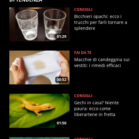
CONSIGLI
Bicchieri opachi: ecco i
trucchi per farli tornare a
splendere
01:29
FAI DA TE
Macchie di candeggina sui
vestiti: i rimedi efficaci
00:52
CONSIGLI
Gechi in casa? Niente
paura: ecco come
liberartene in fretta
01:50