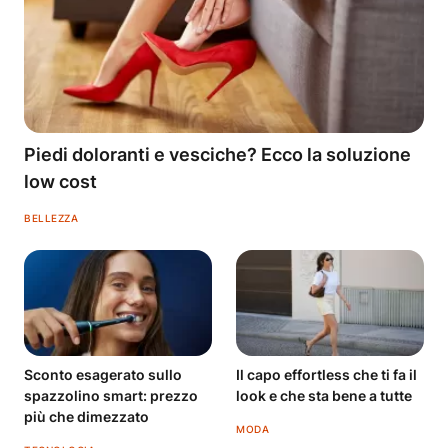
Piedi doloranti e vesciche? Ecco la soluzione
low cost
BELLEZZA
Sconto esagerato sullo
Il capo effortless che ti fa il
spazzolino smart: prezzo
look e che sta bene a tutte
più che dimezzato
MODA