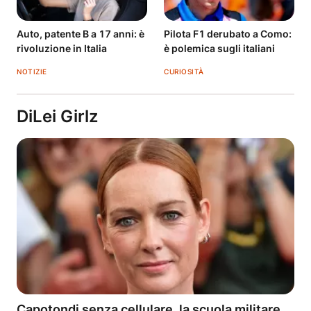
Auto, patente B a 17 anni: è
Pilota F1 derubato a Como:
rivoluzione in Italia
è polemica sugli italiani
NOTIZIE
CURIOSITÀ
DiLei Girlz
Capotondi senza cellulare, la scuola militare