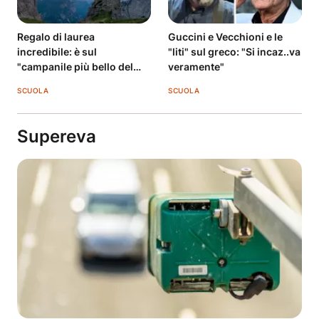
Regalo di laurea
Guccini e Vecchioni e le
incredibile: è sul
"liti" sul greco: "Si incaz..va
"campanile più bello del
veramente"
mondo"
SCUOLA
SCUOLA
Supereva