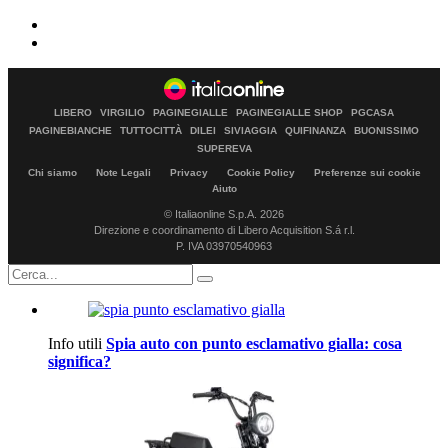
LIBERO
VIRGILIO
PAGINEGIALLE
PAGINEGIALLE SHOP
PGCASA
PAGINEBIANCHE
TUTTOCITTÀ
DILEI
SIVIAGGIA
QUIFINANZA
BUONISSIMO
SUPEREVA
Chi siamo
Note Legali
Privacy
Cookie Policy
Preferenze sui cookie
Aiuto
© Italiaonline S.p.A. 2026
Direzione e coordinamento di Libero Acquisition S.á r.l.
P. IVA 03970540963
Info utili
Spia auto con punto esclamativo gialla: cosa
significa?