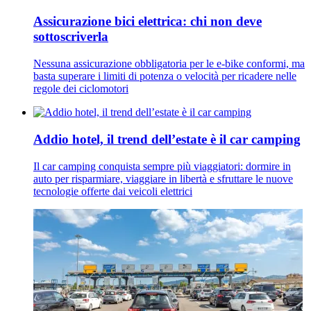
Assicurazione bici elettrica: chi non deve
sottoscriverla
Nessuna assicurazione obbligatoria per le e-bike conformi, ma
basta superare i limiti di potenza o velocità per ricadere nelle
regole dei ciclomotori
Addio hotel, il trend dell’estate è il car camping
Il car camping conquista sempre più viaggiatori: dormire in
auto per risparmiare, viaggiare in libertà e sfruttare le nuove
tecnologie offerte dai veicoli elettrici