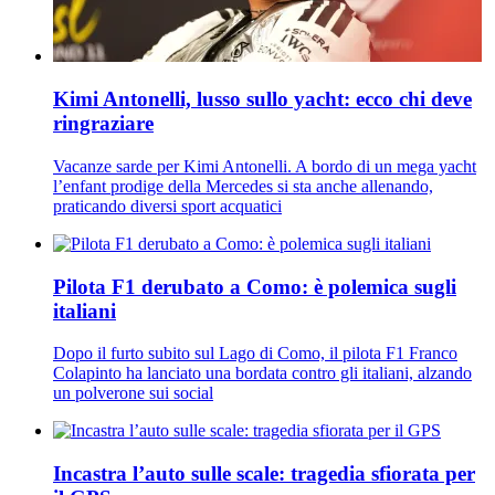
Kimi Antonelli, lusso sullo yacht: ecco chi deve
ringraziare
Vacanze sarde per Kimi Antonelli. A bordo di un mega yacht
l’enfant prodige della Mercedes si sta anche allenando,
praticando diversi sport acquatici
Pilota F1 derubato a Como: è polemica sugli
italiani
Dopo il furto subito sul Lago di Como, il pilota F1 Franco
Colapinto ha lanciato una bordata contro gli italiani, alzando
un polverone sui social
Incastra l’auto sulle scale: tragedia sfiorata per