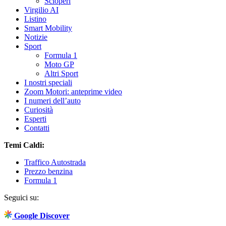
Scioperi
Virgilio AI
Listino
Smart Mobility
Notizie
Sport
Formula 1
Moto GP
Altri Sport
I nostri speciali
Zoom Motori: anteprime video
I numeri dell’auto
Curiosità
Esperti
Contatti
Temi Caldi:
Traffico Autostrada
Prezzo benzina
Formula 1
Seguici su:
Google Discover