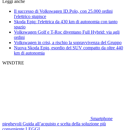
Leggi anche
Il successo di Volkswagen ID.Polo, con 25.000 ordini
l'elettrico stupisce
Skoda Epiq: l'elettrica da 430 km di autonomia con tanto
spazio
Volkswagen Golf e T-Roc diventano Full Hybrid: via agli
ordini
Volkswagen in crisi, a rischio la sopravvivenza del Gruppo
Nuova Skoda Epiq, esordio del SUV compatto da oltre 440
km di autonomia
WINDTRE
Smartphone
pieghevoli
Guida all’acquisto e scelta della soluzione più
conveniente
LEGGI