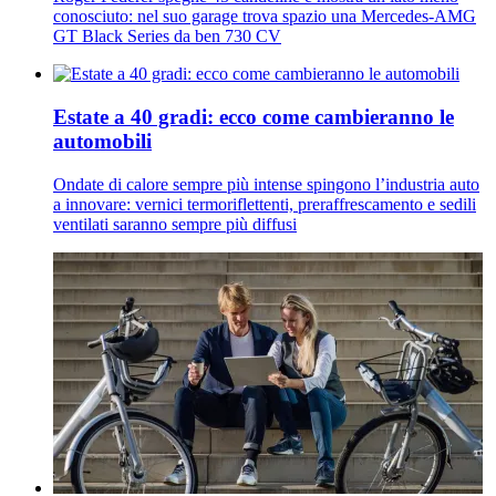
conosciuto: nel suo garage trova spazio una Mercedes-AMG
GT Black Series da ben 730 CV
Estate a 40 gradi: ecco come cambieranno le
automobili
Ondate di calore sempre più intense spingono l’industria auto
a innovare: vernici termoriflettenti, preraffrescamento e sedili
ventilati saranno sempre più diffusi