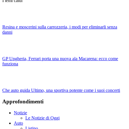
I temi caldi
Resina e moscerini sulla carrozzeria, i modi per eliminarli senza
danni
GP Ungheria, Ferrari porta una nuova ala Macarena: ecco come
funziona
Che auto guida Ultimo, una sportiva potente come i suoi concerti
Approfondimenti
Notizie
Le Notizie di Oggi
Auto
Listino