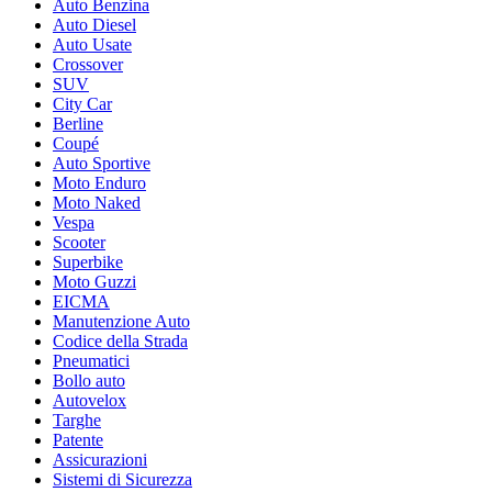
Auto Benzina
Auto Diesel
Auto Usate
Crossover
SUV
City Car
Berline
Coupé
Auto Sportive
Moto Enduro
Moto Naked
Vespa
Scooter
Superbike
Moto Guzzi
EICMA
Manutenzione Auto
Codice della Strada
Pneumatici
Bollo auto
Autovelox
Targhe
Patente
Assicurazioni
Sistemi di Sicurezza