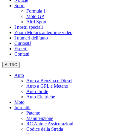
Notizie
Sport
Formula 1
Moto GP
Altri Sport
I nostri speciali
Zoom Motori: anteprime video
I numeri dell’auto
Curiosità
Esperti
Contatti
ALTRO
Auto
Auto a Benzina e Diesel
Auto a GPL e Metano
Auto Ibride
Auto Elettriche
Moto
Info utili
Patente
Manutenzione
RC Auto e Assicurazioni
Codice della Strada