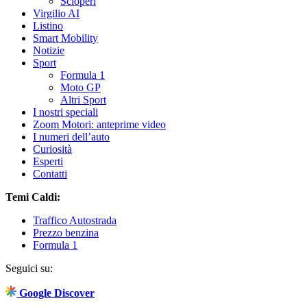
Scioperi
Virgilio AI
Listino
Smart Mobility
Notizie
Sport
Formula 1
Moto GP
Altri Sport
I nostri speciali
Zoom Motori: anteprime video
I numeri dell’auto
Curiosità
Esperti
Contatti
Temi Caldi:
Traffico Autostrada
Prezzo benzina
Formula 1
Seguici su:
Google Discover