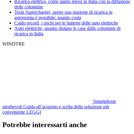
Ricarica elettrica, come siamo messi in Italia con la diffusione
delle colonnine
Tesla Supercharger, aprire una stazione di ricarica in
autonomia è possibile: quanto costa
Caldo record, i rischi per le batterie delle auto elettriche
Auto elettriche, quanto distano le case dalle colonnine di
ricarica in Italia
WINDTRE
Smartphone
pieghevoli
Guida all’acquisto e scelta della soluzione più
conveniente
LEGGI
Potrebbe interessarti anche