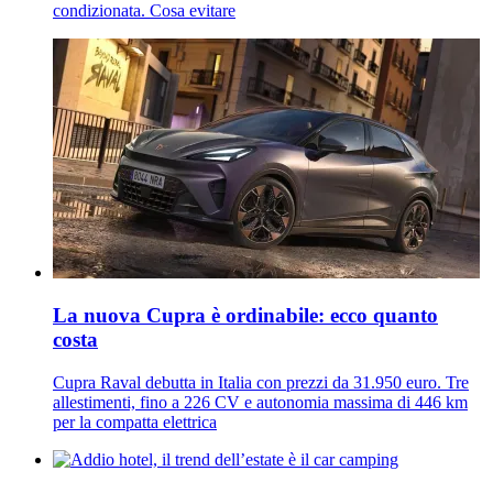
condizionata. Cosa evitare
La nuova Cupra è ordinabile: ecco quanto
costa
Cupra Raval debutta in Italia con prezzi da 31.950 euro. Tre
allestimenti, fino a 226 CV e autonomia massima di 446 km
per la compatta elettrica