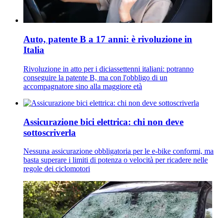
Auto, patente B a 17 anni: è rivoluzione in
Italia
Rivoluzione in atto per i diciassettenni italiani: potranno
conseguire la patente B, ma con l'obbligo di un
accompagnatore sino alla maggiore età
Assicurazione bici elettrica: chi non deve
sottoscriverla
Nessuna assicurazione obbligatoria per le e-bike conformi, ma
basta superare i limiti di potenza o velocità per ricadere nelle
regole dei ciclomotori