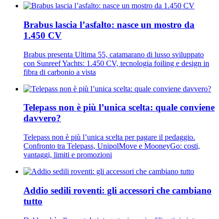
Brabus lascia l’asfalto: nasce un mostro da
1.450 CV
Brabus presenta Ultima 55, catamarano di lusso sviluppato
con Sunreef Yachts: 1.450 CV, tecnologia foiling e design in
fibra di carbonio a vista
Telepass non è più l’unica scelta: quale conviene
davvero?
Telepass non è più l’unica scelta per pagare il pedaggio.
Confronto tra Telepass, UnipolMove e MooneyGo: costi,
vantaggi, limiti e promozioni
Addio sedili roventi: gli accessori che cambiano
tutto