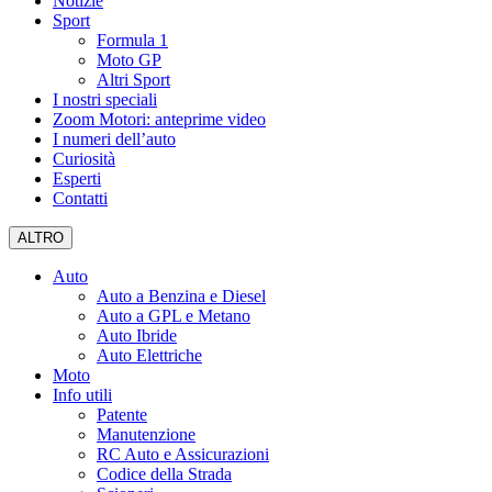
Notizie
Sport
Formula 1
Moto GP
Altri Sport
I nostri speciali
Zoom Motori: anteprime video
I numeri dell’auto
Curiosità
Esperti
Contatti
ALTRO
Auto
Auto a Benzina e Diesel
Auto a GPL e Metano
Auto Ibride
Auto Elettriche
Moto
Info utili
Patente
Manutenzione
RC Auto e Assicurazioni
Codice della Strada