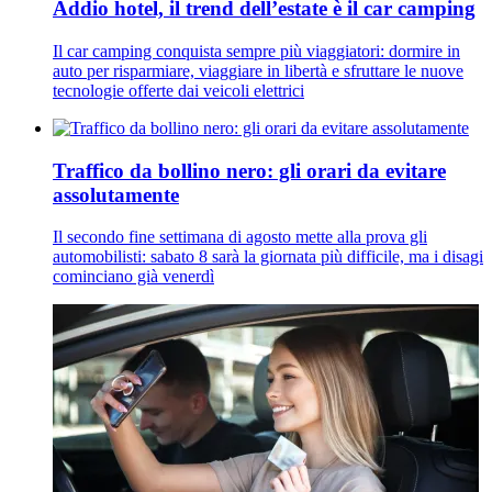
Addio hotel, il trend dell’estate è il car camping
Il car camping conquista sempre più viaggiatori: dormire in
auto per risparmiare, viaggiare in libertà e sfruttare le nuove
tecnologie offerte dai veicoli elettrici
Traffico da bollino nero: gli orari da evitare
assolutamente
Il secondo fine settimana di agosto mette alla prova gli
automobilisti: sabato 8 sarà la giornata più difficile, ma i disagi
cominciano già venerdì