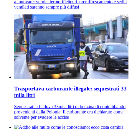
a innovare: vernici termoriflettenti, preraffrescamento e sedili
ventilati saranno sempre più diffusi
Trasportava carburante illegale: sequestrati 33
mila litri
Sequestrati a Padova 33mila litri di benzina di contrabbando
provenienti dalla Polonia. Il carburante era dichiarato come
solvente per evadere le accise