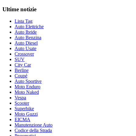
Ultime notizie
Lista Tag
Auto Elettriche
Auto Ibride
Auto Benzina
Auto Diesel
Auto Usate
Crossover
SUV
City Car
Berline
Coupé
Auto Sportive
Moto Enduro
Moto Naked
Vespa
Scooter
Superbike
Moto Guzzi
EICMA
Manutenzione Auto
Codice della Strada
Pneumatici