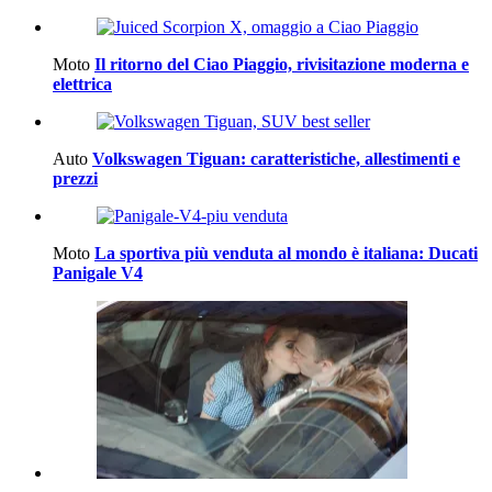
Moto
Il ritorno del Ciao Piaggio, rivisitazione moderna e
elettrica
Auto
Volkswagen Tiguan: caratteristiche, allestimenti e
prezzi
Moto
La sportiva più venduta al mondo è italiana: Ducati
Panigale V4