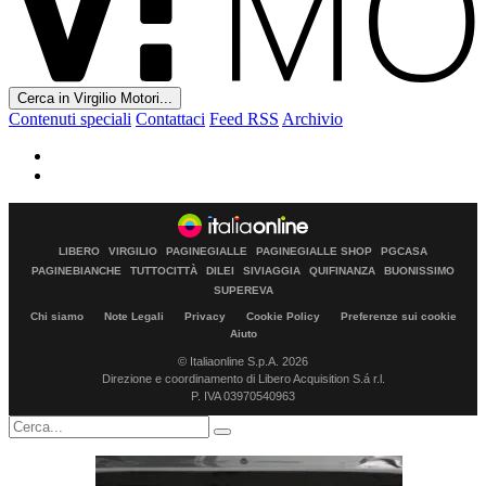
Cerca in Virgilio Motori...
Contenuti speciali
Contattaci
Feed RSS
Archivio
LIBERO
VIRGILIO
PAGINEGIALLE
PAGINEGIALLE SHOP
PGCASA
PAGINEBIANCHE
TUTTOCITTÀ
DILEI
SIVIAGGIA
QUIFINANZA
BUONISSIMO
SUPEREVA
Chi siamo
Note Legali
Privacy
Cookie Policy
Preferenze sui cookie
Aiuto
© Italiaonline S.p.A. 2026
Direzione e coordinamento di Libero Acquisition S.á r.l.
P. IVA 03970540963