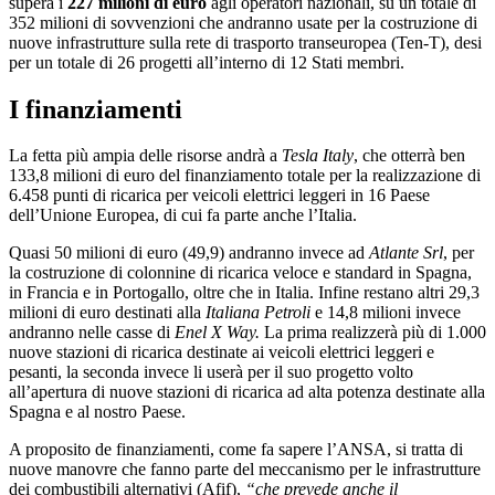
supera i
227 milioni di euro
agli operatori nazionali, su un totale di
352 milioni di sovvenzioni che andranno usate per la costruzione di
nuove infrastrutture sulla rete di trasporto transeuropea (Ten-T), desi
per un totale di 26 progetti all’interno di 12 Stati membri.
I finanziamenti
La fetta più ampia delle risorse andrà a
Tesla Italy
, che otterrà ben
133,8 milioni di euro del finanziamento totale per la realizzazione di
6.458 punti di ricarica per veicoli elettrici leggeri in 16 Paese
dell’Unione Europea, di cui fa parte anche l’Italia.
Quasi 50 milioni di euro (49,9) andranno invece ad
Atlante Srl
, per
la costruzione di colonnine di ricarica veloce e standard in Spagna,
in Francia e in Portogallo, oltre che in Italia. Infine restano altri 29,3
milioni di euro destinati alla
Italiana Petroli
e 14,8 milioni invece
andranno nelle casse di
Enel X Way.
La prima realizzerà più di 1.000
nuove stazioni di ricarica destinate ai veicoli elettrici leggeri e
pesanti, la seconda invece li userà per il suo progetto volto
all’apertura di nuove stazioni di ricarica ad alta potenza destinate alla
Spagna e al nostro Paese.
A proposito de finanziamenti, come fa sapere l’ANSA, si tratta di
nuove manovre che fanno parte del meccanismo per le infrastrutture
dei combustibili alternativi (Afif),
“che prevede anche il