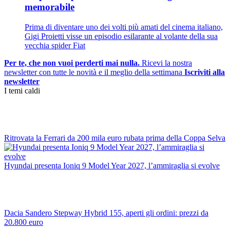
memorabile
Prima di diventare uno dei volti più amati del cinema italiano,
Gigi Proietti visse un episodio esilarante al volante della sua
vecchia spider Fiat
Per te, che non vuoi perderti mai nulla.
Ricevi la nostra
newsletter con tutte le novità e il meglio della settimana
Iscriviti alla
newsletter
I temi caldi
Ritrovata la Ferrari da 200 mila euro rubata prima della Coppa Selva
Hyundai presenta Ioniq 9 Model Year 2027, l’ammiraglia si evolve
Dacia Sandero Stepway Hybrid 155, aperti gli ordini: prezzi da
20.800 euro