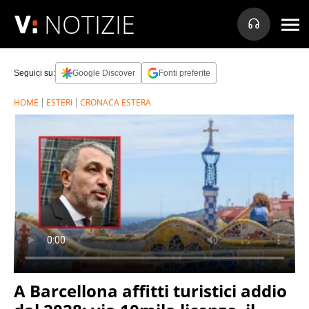
NOTIZIE
Seguici su:
Google Discover
Fonti preferite
HOME
ESTERI
CRONACA ESTERA
A Barcellona affitti turistici addio