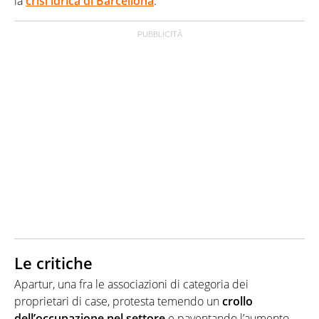
la
crisi idrica di Barcellona
.
Le critiche
Apartur, una fra le associazioni di categoria dei
proprietari di case, protesta temendo un
crollo
dell’occupazione nel settore
e paventando l’aumento