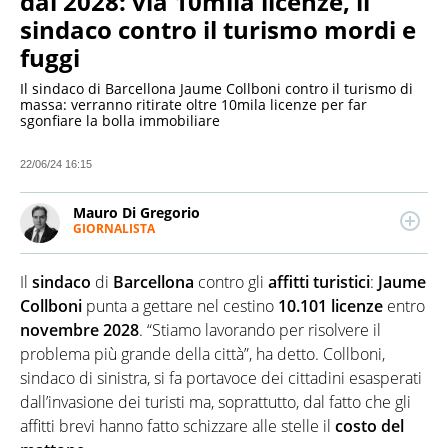
dal 2028: via 10mila licenze, il
sindaco contro il turismo mordi e
fuggi
Il sindaco di Barcellona Jaume Collboni contro il turismo di
massa: verranno ritirate oltre 10mila licenze per far
sgonfiare la bolla immobiliare
22/06/24 16:15
Mauro Di Gregorio
GIORNALISTA
LINKEDIN
Laurea in Scienze della Comunicazione all’Università
di Palermo. Giornalista professionista dal 2006.
Il
sindaco
di
Barcellona
contro gli
affitti turistici
:
Jaume
Approdato a QuiFinanza e Virgilio Notizie dopo varie
esperienze giornalistiche fra Palermo e Milano. Si
Collboni
punta a gettare nel cestino
10.101 licenze
entro
interessa principalmente di cronaca, politica ed
novembre 2028
. “Stiamo lavorando per risolvere il
economia.
problema più grande della città”, ha detto. Collboni,
sindaco di sinistra, si fa portavoce dei cittadini esasperati
dall’invasione dei turisti ma, soprattutto, dal fatto che gli
affitti brevi hanno fatto schizzare alle stelle il
costo del