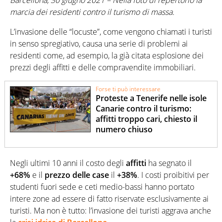
Barcellona, 30 giugno 2021 – Nella foto di repertorio la
marcia dei residenti contro il turismo di massa.
L’invasione delle “locuste”, come vengono chiamati i turisti
in senso spregiativo, causa una serie di problemi ai
residenti come, ad esempio, la già citata esplosione dei
prezzi degli affitti e delle compravendite immobiliari.
Forse ti può interessare
Proteste a Tenerife nelle isole
Canarie contro il turismo:
affitti troppo cari, chiesto il
numero chiuso
Negli ultimi 10 anni il costo degli
affitti
ha segnato il
+68%
e il
prezzo delle case
il
+38%
. I costi proibitivi per
studenti fuori sede e ceti medio-bassi hanno portato
intere zone ad essere di fatto riservate esclusivamente ai
turisti. Ma non è tutto: l’invasione dei turisti aggrava anche