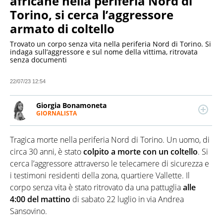
africane nella periferia Nord di
Torino, si cerca l’aggressore
armato di coltello
Trovato un corpo senza vita nella periferia Nord di Torino. Si
indaga sull’aggressore e sul nome della vittima, ritrovata
senza documenti
22/07/23 12:54
Giorgia Bonamoneta
GIORNALISTA
LINKEDIN
Giornalista pubblicista, si concentra sulla politica e
la geopolitica, scrive anche di economia e ambiente.
Tragica morte nella periferia Nord di Torino. Un uomo, di
Laureata in Editoria e Scrittura presso La Sapienza
di Roma, ha iniziato a scrivere per una testata
circa 30 anni, è stato
colpito a morte con un coltello
. Si
impegnata sui diritti civili, prima di lavorare in
cerca l’aggressore attraverso le telecamere di sicurezza e
diverse testate di attualità.
i testimoni residenti della zona, quartiere Vallette. Il
corpo senza vita è stato ritrovato da una pattuglia
alle
4:00 del mattino
di sabato 22 luglio in via Andrea
Sansovino.