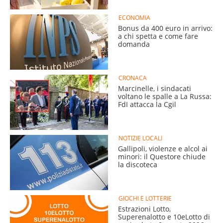
ECONOMIA
Bonus da 400 euro in arrivo:
a chi spetta e come fare
domanda
CRONACA
Marcinelle, i sindacati
voltano le spalle a La Russa:
FdI attacca la Cgil
NOTIZIE LOCALI
Gallipoli, violenze e alcol ai
minori: il Questore chiude
la discoteca
GIOCHI E LOTTERIE
Estrazioni Lotto,
Superenalotto e 10eLotto di