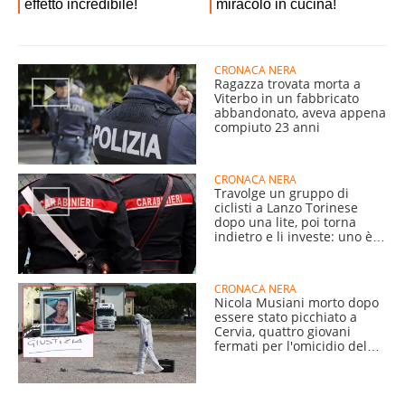
CRONACA NERA
Ragazza trovata morta a
Viterbo in un fabbricato
abbandonato, aveva appena
compiuto 23 anni
CRONACA NERA
Travolge un gruppo di
ciclisti a Lanzo Torinese
dopo una lite, poi torna
indietro e li investe: uno è
grave
CRONACA NERA
Nicola Musiani morto dopo
essere stato picchiato a
Cervia, quattro giovani
fermati per l'omicidio del
54enne