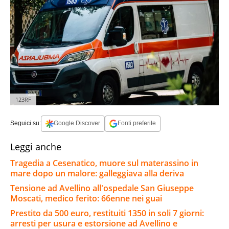
123RF
Seguici su:
Google Discover
Fonti preferite
Leggi anche
Tragedia a Cesenatico, muore sul materassino in
mare dopo un malore: galleggiava alla deriva
Tensione ad Avellino all'ospedale San Giuseppe
Moscati, medico ferito: 66enne nei guai
Prestito da 500 euro, restituiti 1350 in soli 7 giorni:
arresti per usura e estorsione ad Avellino e