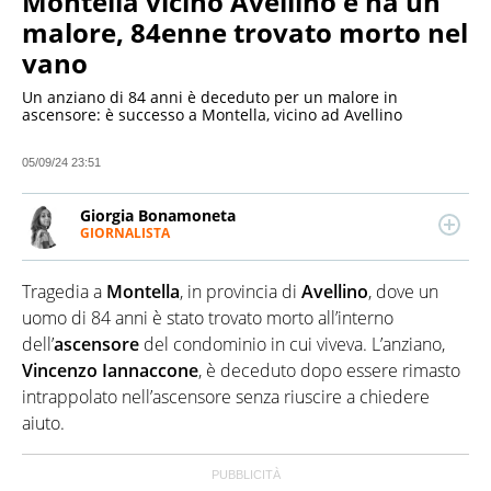
Montella vicino Avellino e ha un
malore, 84enne trovato morto nel
vano
Un anziano di 84 anni è deceduto per un malore in
ascensore: è successo a Montella, vicino ad Avellino
05/09/24 23:51
Giorgia Bonamoneta
GIORNALISTA
LINKEDIN
Giornalista pubblicista, si concentra sulla politica e
la geopolitica, scrive anche di economia e ambiente.
Tragedia a
Montella
, in provincia di
Avellino
, dove un
Laureata in Editoria e Scrittura presso La Sapienza
di Roma, ha iniziato a scrivere per una testata
uomo di 84 anni è stato trovato morto all’interno
impegnata sui diritti civili, prima di lavorare in
dell’
ascensore
del condominio in cui viveva. L’anziano,
diverse testate di attualità.
Vincenzo Iannaccone
, è deceduto dopo essere rimasto
intrappolato nell’ascensore senza riuscire a chiedere
aiuto.