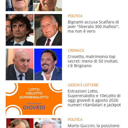
POLITICA
Bignami accusa Scalfaro di
aver "liberato 300 mafiosi",
ma non è vero
CRONACA
Crosetto, matrimonio top
secret: meno di 50 invitati,
c'è Brignano
GIOCHI E LOTTERIE
Estrazioni Lotto,
Superenalotto e 10eLotto di
oggi giovedì 6 agosto 2026:
numeri ritardatari e jackpot
POLITICA
Morto Guccini, la posizione