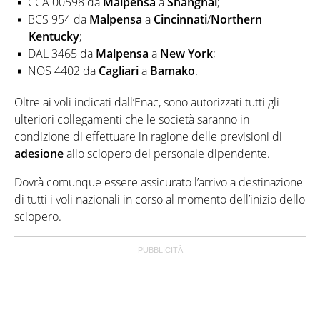
CCA 00598 da
Malpensa
a
Shanghai
;
BCS 954 da
Malpensa
a
Cincinnati
/
Northern
Kentucky
;
DAL 3465 da
Malpensa
a
New York
;
NOS 4402 da
Cagliari
a
Bamako
.
Oltre ai voli indicati dall’Enac, sono autorizzati tutti gli
ulteriori collegamenti che le società saranno in
condizione di effettuare in ragione delle previsioni di
adesione
allo sciopero del personale dipendente.
Dovrà comunque essere assicurato l’arrivo a destinazione
di tutti i voli nazionali in corso al momento dell’inizio dello
sciopero.