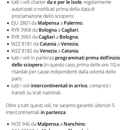
tutti i voli charter
da e per le Isole
, regolarmente
autorizzati o notificati prima della data di
proclamazione dello sciopero;
EJU 2807 da
Malpensa
a
Palermo
;
RYR 3968 da
Bologna
a
Cagliari
;
RYR 3969 da
Cagliari
a
Bologna
;
WZZ 8181 da
Catania
a
Venezia
;
WZZ 8182 da
Venezia
a
Catania
;
tutti i voli in partenza
programmati prima dell’inizio
dello sciopero
(in questo caso, prima delle ore 10) e
ritardati per cause indipendenti dalla volontà delle
parti;
tutti i voli
intercontinentali
in arrivo
, compresi i
transiti su scali nazionali.
Oltre a tutti questi voli, ne saranno garantiti ulteriori 5
intercontinentali
in partenza
:
NOS 946 da
Malpensa
a
Nanchino
;