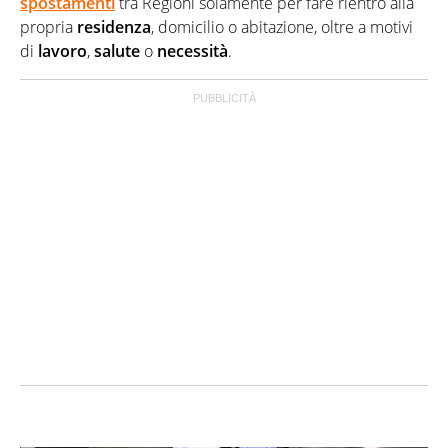
spostamenti
tra Regioni solamente per fare rientro alla
propria
residenza
, domicilio o abitazione, oltre a motivi
di
lavoro
,
salute
o
necessità
.