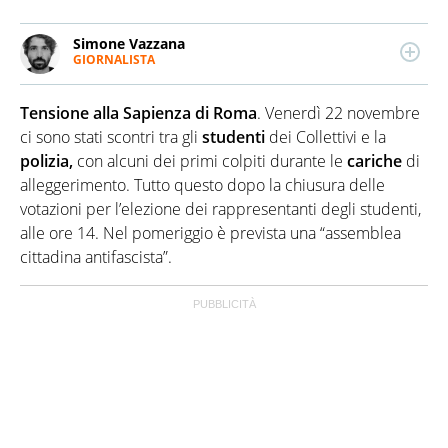
Simone Vazzana
GIORNALISTA
LINKEDIN
Giornalista professionista. Ha lavorato per
importanti testate e tv nazionali. Scrive di attualità,
Tensione alla Sapienza di Roma
. Venerdì 22 novembre
soprattutto di Politica, Esteri, Economia e Cronaca. Si
occupa anche di data journalism e fact-checking.
ci sono stati scontri tra gli
studenti
dei Collettivi e la
polizia,
con alcuni dei primi colpiti durante le
cariche
di
alleggerimento. Tutto questo dopo la chiusura delle
votazioni per l’elezione dei rappresentanti degli studenti,
alle ore 14. Nel pomeriggio è prevista una “assemblea
cittadina antifascista”.