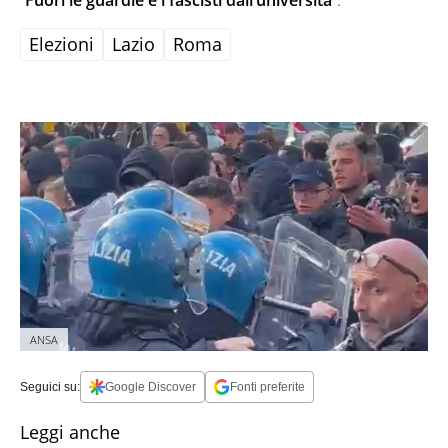
“
Fuori le guardie e i fascisti dall’università
“.
Elezioni
Lazio
Roma
ANSA
Seguici su:
Google Discover
Fonti preferite
Leggi anche