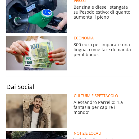
PREZZI
Benzina e diesel, stangata
sull'esodo estivo: di quanto
aumenta il pieno
ECONOMIA
800 euro per imparare una
lingua: come fare domanda
per il bonus
Dai Social
CULTURA E SPETTACOLO
Alessandro Parrello: “La
fantasia per capire il
mondoˮ
NOTIZIE LOCALI