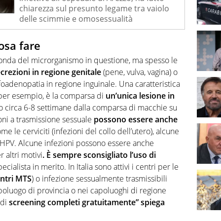
chiarezza sul presunto legame tra vaiolo
delle scimmie e omosessualità
osa fare
econda del microrganismo in questione, ma spesso le
crezioni in regione genitale
(pene, vulva, vagina) o
adenopatia in regione inguinale. Una caratteristica
, per esempio, è la comparsa di
un’unica lesione in
o circa 6-8 settimane dalla comparsa di macchie su
zioni a trasmissione sessuale
possono essere anche
me le cerviciti (infezioni del collo dell’utero), alcune
da HPV. Alcune infezioni possono essere anche
r altri motivi
. È sempre sconsigliato l’uso di
cialista in merito. In Italia sono attivi i centri per le
ntri MTS
) o infezione sessualmente trasmissibili
capoluogo di provincia o nei capoluoghi di regione
 di
screening completi gratuitamente” spiega