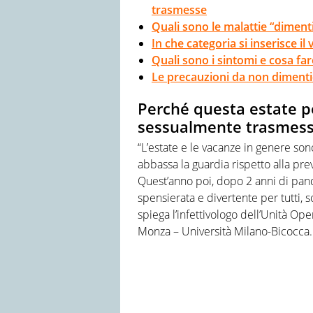
trasmesse
Quali sono le malattie “dimentic
In che categoria si inserisce i
Quali sono i sintomi e cosa far
Le precauzioni da non dimenti
Perché questa estate p
sessualmente trasmes
“L’estate e le vacanze in genere so
abbassa la guardia rispetto alla pr
Quest’anno poi, dopo 2 anni di pande
spensierata e divertente per tutti, 
spiega l’infettivologo dell’Unità Op
Monza – Università Milano-Bicocca.