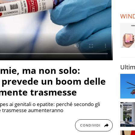
TERREMOTI
E VULCANI
WIN
STORIE
Ultim
mmie, ma non solo:
i prevede un boom delle
lmente trasmesse
pes ai genitali o epatite: perché secondo gli
nte trasmesse aumenteranno
CONDIVIDI