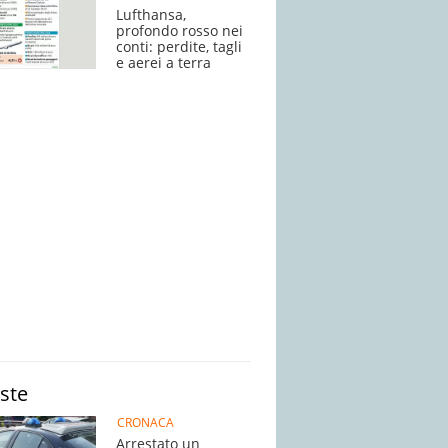
Lufthansa,
profondo rosso nei
conti: perdite, tagli
e aerei a terra
iste
CRONACA
Arrestato un