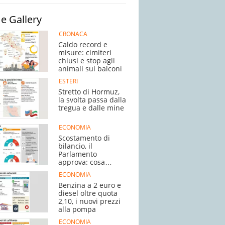
e Gallery
CRONACA
Caldo record e
misure: cimiteri
chiusi e stop agli
animali sui balconi
ESTERI
Stretto di Hormuz,
la svolta passa dalla
tregua e dalle mine
ECONOMIA
Scostamento di
bilancio, il
Parlamento
approva: cosa
succede adesso
ECONOMIA
Benzina a 2 euro e
diesel oltre quota
2,10, i nuovi prezzi
alla pompa
ECONOMIA