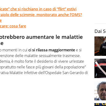
ate” che si rischiano in caso di “flirt” estivi
l vaiolo delle scimmie, monitorato anche l’OMS?
e
care: cosa fare
Dai S
otrebbero aumentare le malattie
se
no momenti in cui
ci si rilassa maggiormente
e si
evenzione delle malattie sessualmente trasmesse.
mia, è molto forte il desiderio di vivere un’estate
soprattutto nelle fasce più giovani della popolazione”
erativa Malattie Infettive dell’Ospedale San Gerardo di