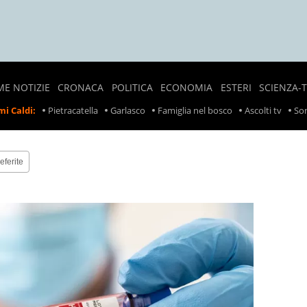
ME NOTIZIE
CRONACA
POLITICA
ECONOMIA
ESTERI
SCIENZA-
NOTIZIE
SONDAGGI
LAVORO
CRONACA
i Caldi:
Pietracatella
Garlasco
Famiglia nel bosco
Ascolti tv
Son
LOCALI
POLITICI
ESTERA
PREZZI
CRONACA
POLITICA
SCIOPERI
NERA
ESTERA
eferite
TASSE
INCIDENTI
INCIDENTI
SUL
LAVORO
RITIRO
PRODOTTI
ALIMENTARI
METEO