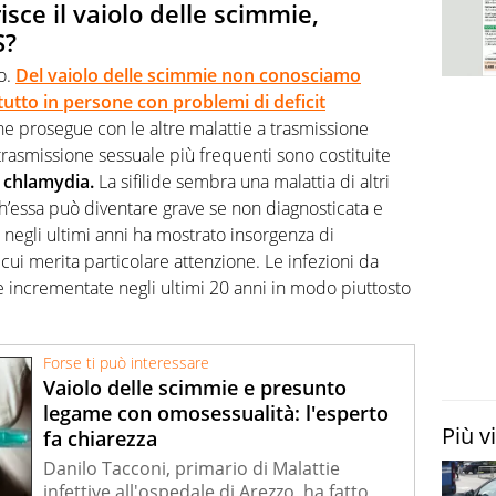
isce il vaiolo delle scimmie,
S?
o.
Del vaiolo delle scimmie non conosciamo
tto in persone con problemi di deficit
che prosegue con le altre malattie a trasmissione
 trasmissione sessuale più frequenti sono costituite
chlamydia.
La sifilide sembra una malattia di altri
ch’essa può diventare grave se non diagnosticata e
negli ultimi anni ha mostrato insorgenza di
 cui merita particolare attenzione. Le infezioni da
 incrementate negli ultimi 20 anni in modo piuttosto
Forse ti può interessare
Vaiolo delle scimmie e presunto
legame con omosessualità: l'esperto
Più v
fa chiarezza
Danilo Tacconi, primario di Malattie
infettive all'ospedale di Arezzo, ha fatto