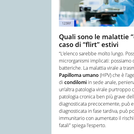
123RF
Quali sono le malattie “
caso di “flirt” estivi
“L’elenco sarebbe molto lungo. Poss
microrganismi implicati: possiamo di
batteriche. La malattia virale a tra
Papilloma umano
(HPV) che è l’a
di
condilomi
in sede anale, peniena
un’altra patologia virale purtroppo d
patologia cronica ben più grave dell
diagnosticata precocemente, può ess
diagnosticata in fase tardiva, può 
immunitario con aumentato il rischi
fatali” spiega l’esperto.