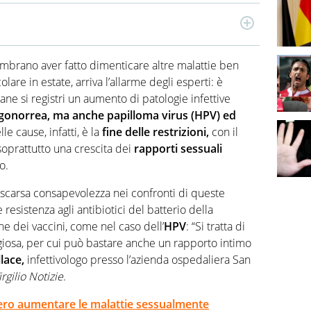
 2001, ha esperienze in radio, tv, giornali e periodici
Festival internazionale della Geopolitica europea. Su
mbrano aver fatto dimenticare altre malattie ben
approfondimenti e interviste, in particolare su Salute,
are in estate, arriva l’allarme degli esperti: è
ne si registri un aumento di patologie infettive
i, gonorrea, ma anche papilloma virus (HPV) ed
le cause, infatti, è la
fine delle restrizioni,
con il
 soprattutto una crescita dei
rapporti sessuali
o.
 scarsa consapevolezza nei confronti di queste
 resistenza agli antibiotici del batterio della
e dei vaccini, come nel caso dell’
HPV
: “Si tratta di
giosa, per cui può bastare anche un rapporto intimo
lace,
infettivologo presso l’azienda ospedaliera San
irgilio Notizie
.
ero aumentare le malattie sessualmente