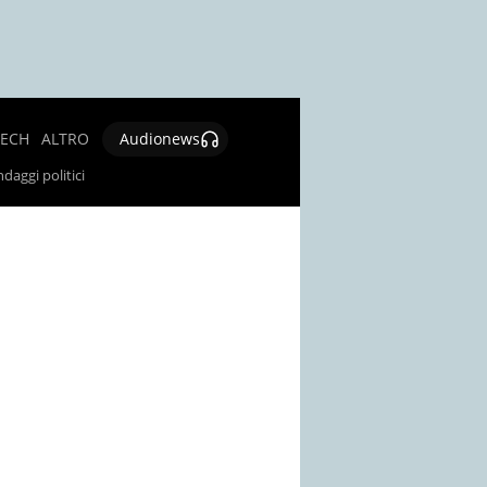
TECH
ALTRO
Audionews
SALUTE
daggi politici
CULTURA E
SPETTACOLO
GIOCHI E
LOTTERIE
SOCIAL
NEWS
SPECIALI
AUTORI
CONTATTI