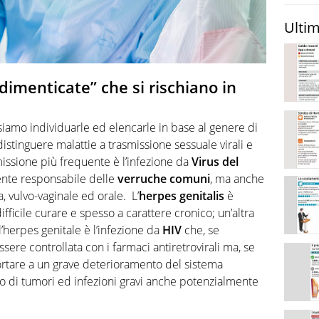
Ultim
dimenticate” che si rischiano in
iamo individuarle ed elencarle in base al genere di
stinguere malattie a trasmissione sessuale virali e
smissione più frequente è l’infezione da
Virus del
gente responsabile delle
verruche comuni
, ma anche
, vulvo-vaginale ed orale. L’
herpes genitalis
è
ifficile curare e spesso a carattere cronico; un’altra
’herpes genitale è l’infezione da
HIV
che, se
ere controllata con i farmaci antiretrovirali ma, se
portare a un grave deterioramento del sistema
o di tumori ed infezioni gravi anche potenzialmente