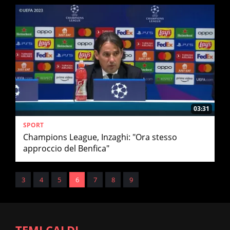
03:31
SPORT
Champions League, Inzaghi: "Ora stesso
approccio del Benfica"
3
4
5
6
7
8
9