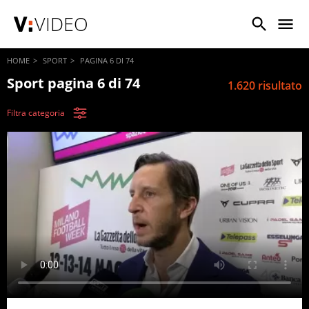
VIDEO
HOME
SPORT
PAGINA 6 DI 74
Sport pagina 6 di 74
1.620 risultato
Filtra categoria
Qualsiasi
Quest'anno
Data
Più rilevanti
Più visti