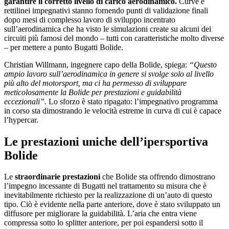
garantire il corretto livello di carico aerodinamico.
Curve e
rettilinei impegnativi stanno fornendo punti di validazione finali
dopo mesi di complesso lavoro di sviluppo incentrato
sull’aerodinamica che ha visto le simulazioni create su alcuni dei
circuiti più famosi del mondo – tutti con caratteristiche molto diverse
– per mettere a punto Bugatti Bolide.
Christian Willmann, ingegnere capo della Bolide, spiega:
“Questo
ampio lavoro sull’aerodinamica in genere si svolge solo al livello
più alto del motorsport, ma ci ha permesso di sviluppare
meticolosamente la Bolide per prestazioni e guidabilità
eccezionali”.
Lo sforzo è stato ripagato: l’impegnativo programma
in corso sta dimostrando le velocità estreme in curva di cui è capace
l’hypercar.
Le prestazioni uniche dell’ipersportiva
Bolide
Le
straordinarie prestazioni
che Bolide sta offrendo dimostrano
l’impegno incessante di Bugatti nel trattamento su misura che è
inevitabilmente richiesto per la realizzazione di un’auto di questo
tipo. Ciò è evidente nella parte anteriore, dove è stato sviluppato un
diffusore per migliorare la guidabilità. L’aria che entra viene
compressa sotto lo splitter anteriore, per poi espandersi sotto il