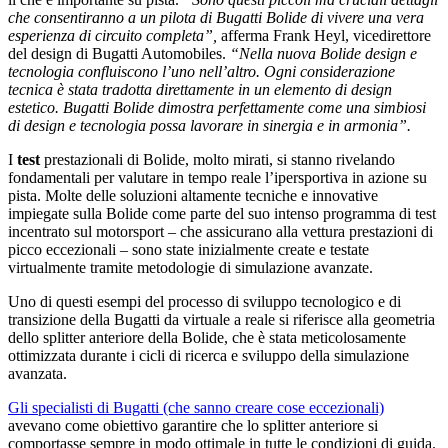
che consentiranno a un pilota di Bugatti Bolide di vivere una vera
esperienza di circuito completa”,
afferma Frank Heyl, vicedirettore
del design di Bugatti Automobiles.
“Nella nuova Bolide design e
tecnologia confluiscono l’uno nell’altro. Ogni considerazione
tecnica è stata tradotta direttamente in un elemento di design
estetico. Bugatti Bolide dimostra perfettamente come una simbiosi
di design e tecnologia possa lavorare in sinergia e in armonia”.
I
test
prestazionali di Bolide, molto mirati, si stanno rivelando
fondamentali per valutare in tempo reale l’ipersportiva in azione su
pista. Molte delle soluzioni altamente tecniche e innovative
impiegate sulla Bolide come parte del suo intenso programma di test
incentrato sul motorsport – che assicurano alla vettura prestazioni di
picco eccezionali – sono state inizialmente create e testate
virtualmente tramite metodologie di simulazione avanzate.
Uno di questi esempi del processo di sviluppo tecnologico e di
transizione della Bugatti da virtuale a reale si riferisce alla geometria
dello splitter anteriore della Bolide, che è stata meticolosamente
ottimizzata durante i cicli di ricerca e sviluppo della simulazione
avanzata.
Gli specialisti di Bugatti (che sanno creare cose eccezionali)
avevano come obiettivo garantire che lo splitter anteriore si
comportasse sempre in modo ottimale in tutte le condizioni di guida.