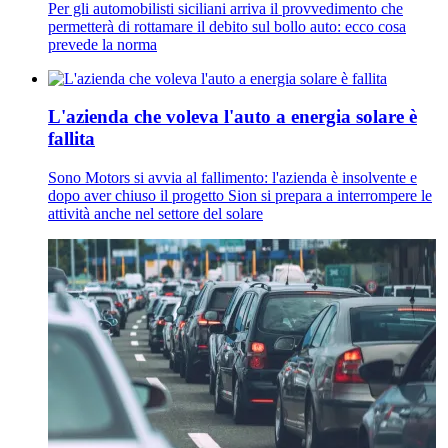
Per gli automobilisti siciliani arriva il provvedimento che
permetterà di rottamare il debito sul bollo auto: ecco cosa
prevede la norma
L'azienda che voleva l'auto a energia solare è
fallita
Sono Motors si avvia al fallimento: l'azienda è insolvente e
dopo aver chiuso il progetto Sion si prepara a interrompere le
attività anche nel settore del solare