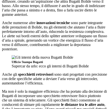
diffusore, creando un’aspirazione che attira Bugatti Bolide verso il
basso. Allo stesso tempo, il diffusore è anche in grado di indirizzare
l’aria che passa a sinistra e a destra, fino a farla uscire dietro le
gomme anteriori.
Anche numerose altre
innovazioni tecniche
sono parte integrante
delle prestazioni di Bolide, tra gli elementi che aiutano l’aria a fluire
perfettamente intorno all’auto, riducendo la resistenza complessiva.
Le alette sui bordi esterni dello splitter anteriore sviluppano un flusso
d’aria a spirale, generando un vortice che energizza il flusso d’aria
verso il diffusore, contribuendo a migliorare la deportanza
posteriore.
Ufficio Stampa Bugatti
Supercar da urlo: ecco gli interni di Bugatti Bolide
Anche gli
specchietti retrovisori
sono stati progettati con precisione
con delle specifiche adatte a deviare l’aria verso gli intercooler,
aumentandone l’efficienza.
Ma non è solo la maggiore efficienza che ha portato alla decisione di
Bugatti di incorporare uno specchietto retrovisore fisico piuttosto
che un sistema di telecamere. Gli specchietti fisici consentono ai
conducenti di stimare più rapidamente
le distanze tra le altre auto
,
il che è importante su pista.
“Sono questi piccoli ma cruciali dettagli