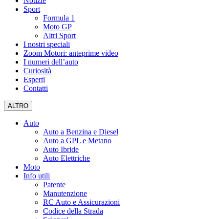
Notizie
Sport
Formula 1
Moto GP
Altri Sport
I nostri speciali
Zoom Motori: anteprime video
I numeri dell’auto
Curiosità
Esperti
Contatti
ALTRO
Auto
Auto a Benzina e Diesel
Auto a GPL e Metano
Auto Ibride
Auto Elettriche
Moto
Info utili
Patente
Manutenzione
RC Auto e Assicurazioni
Codice della Strada