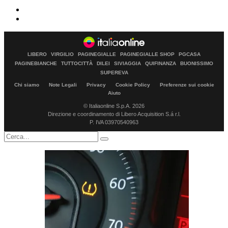
LIBERO
VIRGILIO
PAGINEGIALLE
PAGINEGIALLE SHOP
PGCASA
PAGINEBIANCHE
TUTTOCITTÀ
DILEI
SIVIAGGIA
QUIFINANZA
BUONISSIMO
SUPEREVA
Chi siamo
Note Legali
Privacy
Cookie Policy
Preferenze sui cookie
Aiuto
© Italiaonline S.p.A. 2026
Direzione e coordinamento di Libero Acquisition S.á r.l.
P. IVA 03970540963