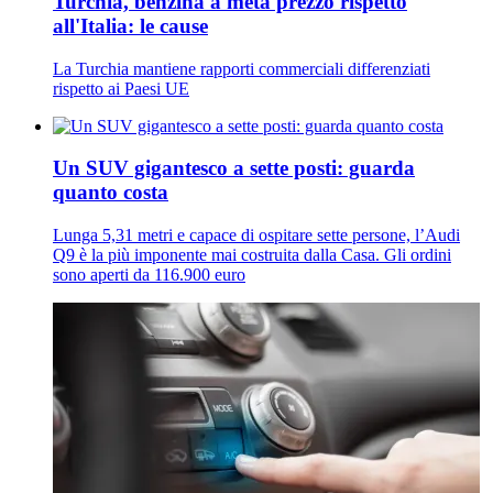
Turchia, benzina a metà prezzo rispetto
all'Italia: le cause
La Turchia mantiene rapporti commerciali differenziati
rispetto ai Paesi UE
Un SUV gigantesco a sette posti: guarda
quanto costa
Lunga 5,31 metri e capace di ospitare sette persone, l’Audi
Q9 è la più imponente mai costruita dalla Casa. Gli ordini
sono aperti da 116.900 euro