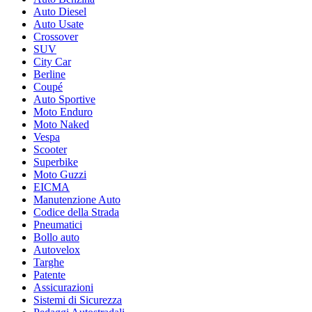
Auto Diesel
Auto Usate
Crossover
SUV
City Car
Berline
Coupé
Auto Sportive
Moto Enduro
Moto Naked
Vespa
Scooter
Superbike
Moto Guzzi
EICMA
Manutenzione Auto
Codice della Strada
Pneumatici
Bollo auto
Autovelox
Targhe
Patente
Assicurazioni
Sistemi di Sicurezza