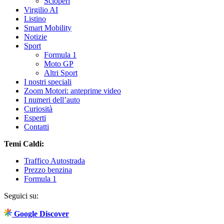
Scioperi
Virgilio AI
Listino
Smart Mobility
Notizie
Sport
Formula 1
Moto GP
Altri Sport
I nostri speciali
Zoom Motori: anteprime video
I numeri dell’auto
Curiosità
Esperti
Contatti
Temi Caldi:
Traffico Autostrada
Prezzo benzina
Formula 1
Seguici su:
Google Discover