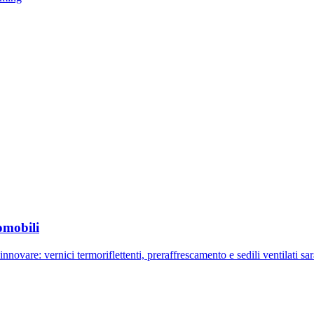
omobili
nnovare: vernici termoriflettenti, preraffrescamento e sedili ventilati s