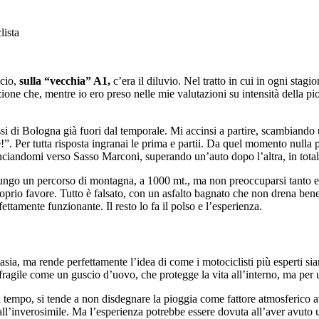
ccio,
sulla “vecchia” A1,
c’era il diluvio. Nel tratto in cui in ogni stagi
e che, mentre io ero preso nelle mie valutazioni su intensità della piog
i di Bologna già fuori dal temporale. Mi accinsi a partire, scambiando un
e!”. Per tutta risposta ingranai le prima e partii. Da quel momento nulla
o lanciandomi verso Sasso Marconi, superando un’auto dopo l’altra, in tota
ungo un percorso di montagna, a 1000 mt., ma non preoccuparsi tanto e a
oprio favore. Tutto è falsato, con un asfalto bagnato che non drena ben
tamente funzionante. Il resto lo fa il polso e l’esperienza.
asia, ma rende perfettamente l’idea di come i motociclisti più esperti s
i fragile come un guscio d’uovo, che protegge la vita all’interno, ma per
 tempo, si tende a non disdegnare la pioggia come fattore atmosferico at
i all’inverosimile. Ma l’esperienza potrebbe essere dovuta all’aver avu