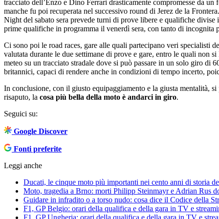
tracciato dell’Enzo e Dino Ferrari drasticamente compromesse da un fort
manche fu poi recuperata nel successivo round di Jerez de la Fronter
Night del sabato sera prevede turni di prove libere e qualifiche divise 
prime qualifiche in programma il venerdì sera, con tanto di incognita p
Ci sono poi le road races, gare alle quali partecipano veri specialisti de
valutata durante le due settimane di prove e gare, entro le quali non si
meteo su un tracciato stradale dove si può passare in un solo giro di 60
britannici, capaci di rendere anche in condizioni di tempo incerto, poic
In conclusione, con il giusto equipaggiamento e la giusta mentalità, si
risaputo, la
cosa più bella della moto è andarci in giro
.
Seguici su:
Google Discover
Fonti preferite
Leggi anche
Ducati, le cinque moto più importanti nei cento anni di storia de
Moto, tragedia a Brno: morti Philipp Steinmayr e Adrian Rus do
Guidare in infradito o a torso nudo: cosa dice il Codice della St
F1, GP Belgio: orari della qualifica e della gara in TV e stream
F1, GP Ungheria: orari della qualifica e della gara in TV e stre