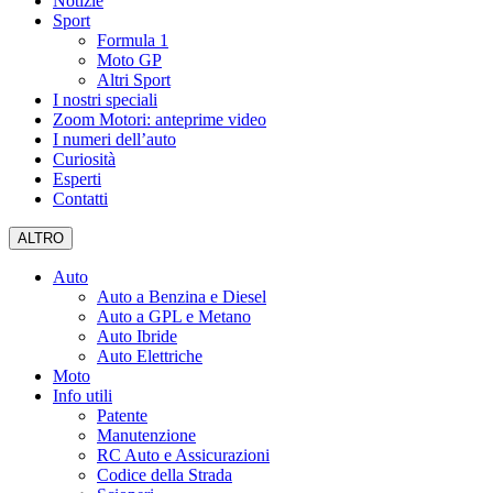
Notizie
Sport
Formula 1
Moto GP
Altri Sport
I nostri speciali
Zoom Motori: anteprime video
I numeri dell’auto
Curiosità
Esperti
Contatti
ALTRO
Auto
Auto a Benzina e Diesel
Auto a GPL e Metano
Auto Ibride
Auto Elettriche
Moto
Info utili
Patente
Manutenzione
RC Auto e Assicurazioni
Codice della Strada