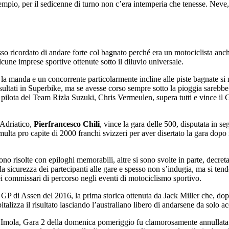
pio, per il sedicenne di turno non c’era intemperia che tenesse. Neve, 
ricordato di andare forte col bagnato perché era un motociclista anche
cune imprese sportive ottenute sotto il diluvio universale.
a manda e un concorrente particolarmente incline alle piste bagnate si
ultati in Superbike, ma se avesse corso sempre sotto la pioggia sarebbe st
pilota del Team Rizla Suzuki, Chris Vermeulen, supera tutti e vince il G
 Adriatico,
Pierfrancesco Chili
, vince la gara delle 500, disputata in s
lta pro capite di 2000 franchi svizzeri per aver disertato la gara dopo no
no risolte con epiloghi memorabili, altre si sono svolte in parte, decre
 la sicurezza dei partecipanti alle gare e spesso non s’indugia, ma si ten
ei commissari di percorso negli eventi di motociclismo sportivo.
oto GP di Assen del 2016, la prima storica ottenuta da Jack Miller che, d
lizza il risultato lasciando l’australiano libero di andarsene da solo ac
a Imola, Gara 2 della domenica pomeriggio fu clamorosamente annullata d