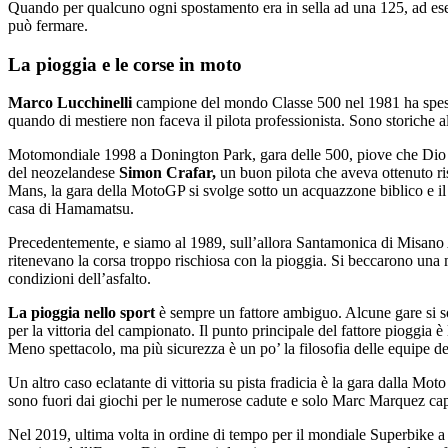
Quando per qualcuno ogni spostamento era in sella ad una 125, ad esem
può fermare.
La pioggia e le corse in moto
Marco Lucchinelli
campione del mondo Classe 500 nel 1981 ha spesso 
quando di mestiere non faceva il pilota professionista. Sono storiche al
Motomondiale 1998 a Donington Park, gara delle 500, piove che Dio l
del neozelandese
Simon Crafar,
un buon pilota che aveva ottenuto ris
Mans, la gara della MotoGP si svolge sotto un acquazzone biblico e il 
casa di Hamamatsu.
Precedentemente, e siamo al 1989, sull’allora Santamonica di Misano
ritenevano la corsa troppo rischiosa con la pioggia. Si beccarono una mu
condizioni dell’asfalto.
La pioggia nello sport
è sempre un fattore ambiguo. Alcune gare si so
per la vittoria del campionato. Il punto principale del fattore pioggia è
Meno spettacolo, ma più sicurezza è un po’ la filosofia delle equipe d
Un altro caso eclatante di vittoria su pista fradicia è la gara dalla M
sono fuori dai giochi per le numerose cadute e solo Marc Marquez capita
Nel 2019, ultima volta in ordine di tempo per il mondiale Superbike 