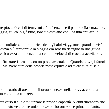
one piove, decisi di fermarmi a fare benzina e il punto della situazione.
gia, sul cielo già buio, loro si vestivano con una tuta anti acqua
 cordiale saluto motociclistico agli altri viaggiatori, quando arrivò la
 poteva più fermarmi e la pioggia era solo un dettaglio in una guida
le sicurezza e prudenza, ma con una velocità di crociera accettabile.
ffrontare i tornanti con un passo accettabile. Quando piove, i fattori
e. Ma avere cura della propria moto equivale ad avere cura di se e
iano in grado di governare il proprio mezzo nella pioggia, con una
 un colpo può rompersi.
traverso il quale sviluppare le proprie capacità. Alcuni direbbero che
to una moto vera come unico mezzo di locomozione prima dell’auto.