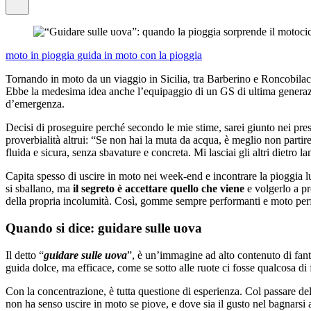
moto in pioggia
guida in moto con la pioggia
Tornando in moto da un viaggio in Sicilia, tra Barberino e Roncobila
Ebbe la medesima idea anche l’equipaggio di un GS di ultima generazion
d’emergenza.
Decisi di proseguire perché secondo le mie stime, sarei giunto nei press
proverbialità altrui: “Se non hai la muta da acqua, è meglio non partir
fluida e sicura, senza sbavature e concreta. Mi lasciai gli altri dietr
Capita spesso di uscire in moto nei week-end e incontrare la pioggia l
si sballano, ma
il segreto è accettare quello che viene
e volgerlo a pr
della propria incolumità. Così, gomme sempre performanti e moto perfet
Quando si dice: guidare sulle uova
Il detto “
guidare sulle uova
”, è un’immagine ad alto contenuto di fant
guida dolce, ma efficace, come se sotto alle ruote ci fosse qualcosa d
Con la concentrazione, è tutta questione di esperienza. Col passare del
non ha senso uscire in moto se piove, e dove sia il gusto nel bagnars