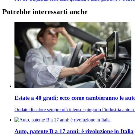
Potrebbe interessarti anche
Estate a 40 gradi: ecco come cambieranno le aut
Ondate di calore sempre più intense spingono l’industria auto a i
Auto, patente B a 17 anni: è rivoluzione in Italia