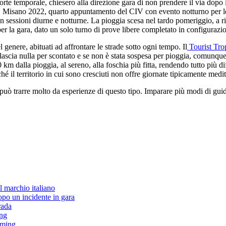
e temporale, chiesero alla direzione gara di non prendere il via dopo le 
a. Misano 2022, quarto appuntamento del CIV con evento notturno per le
in sessioni diurne e notturne. La pioggia scesa nel tardo pomeriggio, a r
er la gara, dato un solo turno di prove libere completato in configurazio
l genere, abituati ad affrontare le strade sotto ogni tempo. Il
Tourist Tro
 lascia nulla per scontato e se non è stata sospesa per pioggia, comunque 
 km dalla pioggia, al sereno, alla foschia più fitta, rendendo tutto più d
hé il territorio in cui sono cresciuti non offre giornate tipicamente medi
 può trarre molto da esperienze di questo tipo. Imparare più modi di gui
l marchio italiano
po un incidente in gara
rada
ing
aming