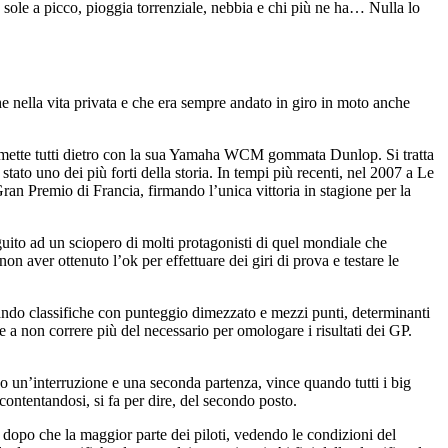
sole a picco, pioggia torrenziale, nebbia e chi più ne ha… Nulla lo
 nella vita privata e che era sempre andato in giro in moto anche
 mette tutti dietro con la sua Yamaha WCM gommata Dunlop. Si tratta
ato uno dei più forti della storia. In tempi più recenti, nel 2007 a Le
ran Premio di Francia, firmando l’unica vittoria in stagione per la
eguito ad un sciopero di molti protagonisti di quel mondiale che
n aver ottenuto l’ok per effettuare dei giri di prova e testare le
tando classifiche con punteggio dimezzato e mezzi punti, determinanti
de a non correre più del necessario per omologare i risultati dei GP.
opo un’interruzione e una seconda partenza, vince quando tutti i big
contentandosi, si fa per dire, del secondo posto.
opo che la maggior parte dei piloti, vedendo le condizioni del