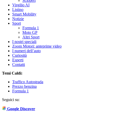
Scioperi
Virgilio AI
Listino
Smart Mobility
Notizie
Sport
Formula 1
Moto GP
Altri Sport
I nostri speciali
Zoom Motori: anteprime video
I numeri dell’auto
Curiosità
Esperti
Contatti
Temi Caldi:
Traffico Autostrada
Prezzo benzina
Formula 1
Seguici su:
Google Discover