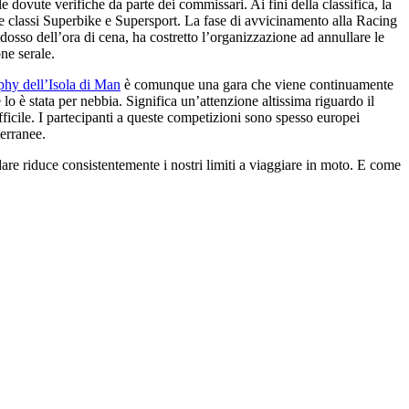
dovute verifiche da parte dei commissari. Ai fini della classifica, la
 classi Superbike e Supersport. La fase di avvicinamento alla Racing
idosso dell’ora di cena, ha costretto l’organizzazione ad annullare le
ne serale.
phy dell’Isola di Man
è comunque una gara che viene continuamente
lo è stata per nebbia. Significa un’attenzione altissima riguardo il
ifficile. I partecipanti a queste competizioni sono spesso europei
terranee.
dare riduce consistentemente i nostri limiti a viaggiare in moto. E come