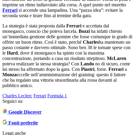
imprime un ritmo indiavolato alla corsa. A quel punto nel muretto
Ferrari
si accende una lampadina. Una “pazza idea”: evitare la
seconda sosta e tirare fino al termine della gara.
La strategia è stata proposta dalla
Ferrari
e accettata dal
monegasco, conscio che poteva farcela.
Bozzi
ha infatti chiesto
un’immediata gestione delle gomme che fosse comunque in grado di
offrire un buon ritmo. Così è stato, perché
Charles
ha mantenuto un
passo costante e davvero ottimale. Sono ben 38 le tornate spese con
le
Hard
, dove il monegasco ha spinto con la massima
concentrazione, portando a casa un risultato strepitoso.
McLaren
poteva realizzare la stessa strategia? Con
Lando
no di sicuro, come
lui stesso ha affermato dopo la gara. Con
Piastri
, forse.
Ferrari
a
Monza
eccelle nell’amministrazione del graining: questo il fattore
che ha regalato una vittoria straordinaria alla rossa davanti al
pubblico amico.
Charles Leclerc
Ferrari
Formula 1
Seguici su:
Google Discover
Fonti preferite
Leggi anche