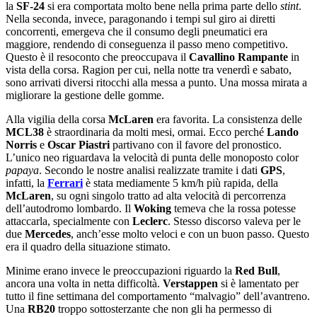
la
SF-24
si era comportata molto bene nella prima parte dello
stint
.
Nella seconda, invece, paragonando i tempi sul giro ai diretti
concorrenti, emergeva che il consumo degli pneumatici era
maggiore, rendendo di conseguenza il passo meno competitivo.
Questo è il resoconto che preoccupava il
Cavallino
Rampante
in
vista della corsa. Ragion per cui, nella notte tra venerdì e sabato,
sono arrivati diversi ritocchi alla messa a punto. Una mossa mirata a
migliorare la gestione delle gomme.
Alla vigilia della corsa
McLaren
era favorita. La consistenza delle
MCL38
è straordinaria da molti mesi, ormai. Ecco perché
Lando
Norris
e
Oscar
Piastri
partivano con il favore del pronostico.
L’unico neo riguardava la velocità di punta delle monoposto color
papaya
. Secondo le nostre analisi realizzate tramite i dati
GPS
,
infatti, la
Ferrari
è stata mediamente 5 km/h più rapida, della
McLaren
, su ogni singolo tratto ad alta velocità di percorrenza
dell’autodromo lombardo. Il
Woking
temeva che la rossa potesse
attaccarla, specialmente con
Leclerc
. Stesso discorso valeva per le
due
Mercedes
, anch’esse molto veloci e con un buon passo. Questo
era il quadro della situazione stimato.
Minime erano invece le preoccupazioni riguardo la
Red
Bull
,
ancora una volta in netta difficoltà.
Verstappen
si è lamentato per
tutto il fine settimana del comportamento “malvagio” dell’avantreno.
Una
RB20
troppo sottosterzante che non gli ha permesso di