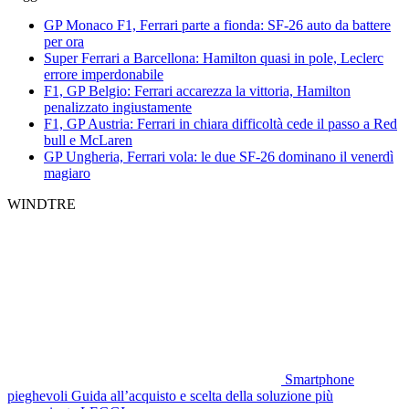
GP Monaco F1, Ferrari parte a fionda: SF-26 auto da battere
per ora
Super Ferrari a Barcellona: Hamilton quasi in pole, Leclerc
errore imperdonabile
F1, GP Belgio: Ferrari accarezza la vittoria, Hamilton
penalizzato ingiustamente
F1, GP Austria: Ferrari in chiara difficoltà cede il passo a Red
bull e McLaren
GP Ungheria, Ferrari vola: le due SF-26 dominano il venerdì
magiaro
WINDTRE
Smartphone
pieghevoli
Guida all’acquisto e scelta della soluzione più