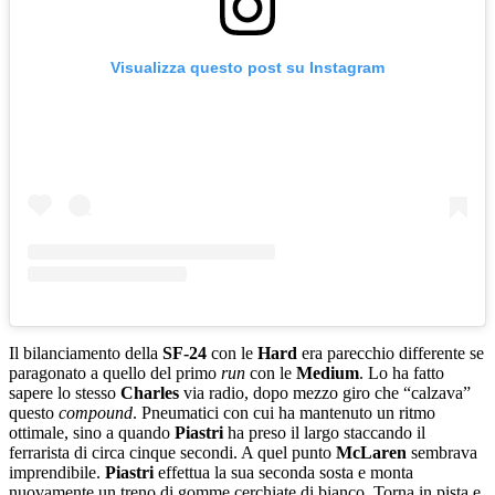
Visualizza questo post su Instagram
Il bilanciamento della
SF-24
con le
Hard
era parecchio differente se
paragonato a quello del primo
run
con le
Medium
. Lo ha fatto
sapere lo stesso
Charles
via radio, dopo mezzo giro che “calzava”
questo
compound
. Pneumatici con cui ha mantenuto un ritmo
ottimale, sino a quando
Piastri
ha preso il largo staccando il
ferrarista di circa cinque secondi. A quel punto
McLaren
sembrava
imprendibile.
Piastri
effettua la sua seconda sosta e monta
nuovamente un treno di gomme cerchiate di bianco. Torna in pista e