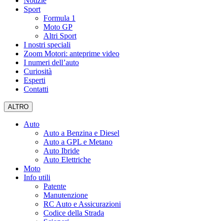
Notizie
Sport
Formula 1
Moto GP
Altri Sport
I nostri speciali
Zoom Motori: anteprime video
I numeri dell’auto
Curiosità
Esperti
Contatti
ALTRO
Auto
Auto a Benzina e Diesel
Auto a GPL e Metano
Auto Ibride
Auto Elettriche
Moto
Info utili
Patente
Manutenzione
RC Auto e Assicurazioni
Codice della Strada