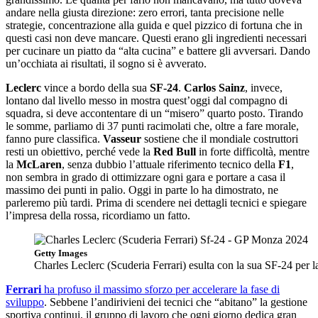
andare nella giusta direzione: zero errori, tanta precisione nelle
strategie, concentrazione alla guida e quel pizzico di fortuna che in
questi casi non deve mancare. Questi erano gli ingredienti necessari
per cucinare un piatto da “alta cucina” e battere gli avversari. Dando
un’occhiata ai risultati, il sogno si è avverato.
Leclerc
vince a bordo della sua
SF-24
.
Carlos
Sainz
, invece,
lontano dal livello messo in mostra quest’oggi dal compagno di
squadra, si deve accontentare di un “misero” quarto posto. Tirando
le somme, parliamo di 37 punti racimolati che, oltre a fare morale,
fanno pure classifica.
Vasseur
sostiene che il mondiale costruttori
resti un obiettivo, perché vede la
Red
Bull
in forte difficoltà, mentre
la
McLaren
, senza dubbio l’attuale riferimento tecnico della
F1
,
non sembra in grado di ottimizzare ogni gara e portare a casa il
massimo dei punti in palio. Oggi in parte lo ha dimostrato, ne
parleremo più tardi. Prima di scendere nei dettagli tecnici e spiegare
l’impresa della rossa, ricordiamo un fatto.
Getty Images
Charles Leclerc (Scuderia Ferrari) esulta con la sua SF-24 per 
Ferrari
ha profuso il massimo sforzo per accelerare la fase di
sviluppo
. Sebbene l’andirivieni dei tecnici che “abitano” la gestione
sportiva continui, il gruppo di lavoro che ogni giorno dedica gran