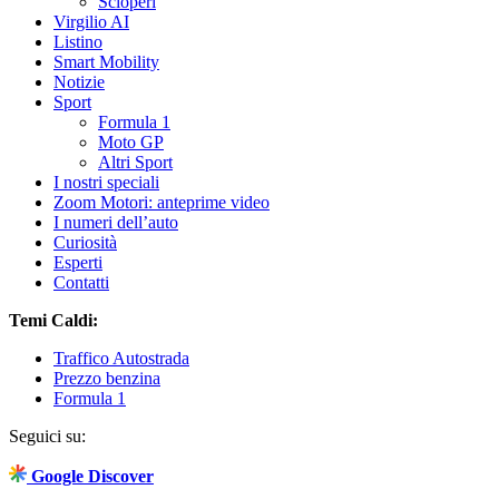
Scioperi
Virgilio AI
Listino
Smart Mobility
Notizie
Sport
Formula 1
Moto GP
Altri Sport
I nostri speciali
Zoom Motori: anteprime video
I numeri dell’auto
Curiosità
Esperti
Contatti
Temi Caldi:
Traffico Autostrada
Prezzo benzina
Formula 1
Seguici su:
Google Discover