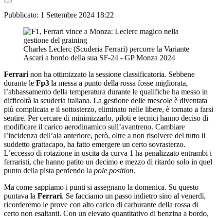
Pubblicato:
1 Settembre 2024 18:22
Charles Leclerc (Scuderia Ferrari) percorre la Variante
Ascari a bordo della sua SF-24 - GP Monza 2024
Ferrari
non ha ottimizzato la sessione classificatoria. Sebbene
durante le
Fp3
la messa a punto della rossa fosse migliorata,
l’abbassamento della temperatura durante le qualifiche ha messo in
difficoltà la scuderia italiana. La gestione delle mescole è diventata
più complicata e il sottosterzo, eliminato nelle libere, è tornato a farsi
sentire. Per cercare di minimizzarlo, piloti e tecnici hanno deciso di
modificare il carico aerodinamico sull’avantreno. Cambiare
l’incidenza dell’ala anteriore, però, oltre a non risolvere del tutto il
suddetto grattacapo, ha fatto emergere un certo sovrasterzo.
L’eccesso di rotazione in uscita da curva 1 ha penalizzato entrambi i
ferraristi, che hanno patito un decimo e mezzo di ritardo solo in quel
punto della pista perdendo la
pole
position
.
Ma come sappiamo i punti si assegnano la domenica. Su questo
puntava la
Ferrari
. Se facciamo un passo indietro sino al venerdì,
ricorderemo le prove con alto carico di carburante della rossa di
certo non esaltanti. Con un elevato quantitativo di benzina a bordo,