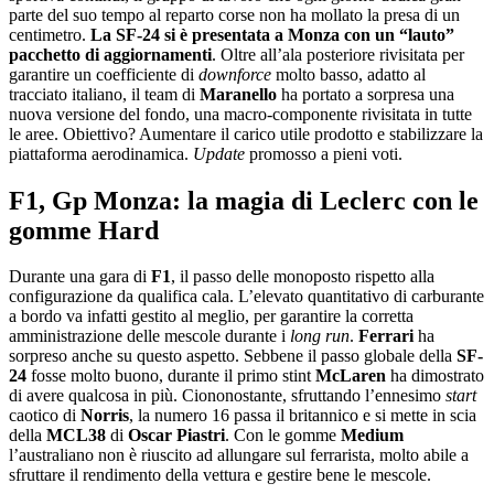
parte del suo tempo al reparto corse non ha mollato la presa di un
centimetro.
La SF-24 si è presentata a Monza con un “lauto”
pacchetto di aggiornamenti
. Oltre all’ala posteriore rivisitata per
garantire un coefficiente di
downforce
molto basso, adatto al
tracciato italiano, il team di
Maranello
ha portato a sorpresa una
nuova versione del fondo, una macro-componente rivisitata in tutte
le aree. Obiettivo? Aumentare il carico utile prodotto e stabilizzare la
piattaforma aerodinamica.
Update
promosso a pieni voti.
F1, Gp Monza: la magia di Leclerc con le
gomme Hard
Durante una gara di
F1
, il passo delle monoposto rispetto alla
configurazione da qualifica cala. L’elevato quantitativo di carburante
a bordo va infatti gestito al meglio, per garantire la corretta
amministrazione delle mescole durante i
long
run
.
Ferrari
ha
sorpreso anche su questo aspetto. Sebbene il passo globale della
SF-
24
fosse molto buono, durante il primo stint
McLaren
ha dimostrato
di avere qualcosa in più. Ciononostante, sfruttando l’ennesimo
start
caotico di
Norris
, la numero 16 passa il britannico e si mette in scia
della
MCL38
di
Oscar
Piastri
. Con le gomme
Medium
l’australiano non è riuscito ad allungare sul ferrarista, molto abile a
sfruttare il rendimento della vettura e gestire bene le mescole.