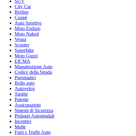
SUV
City Car
Berline
Coupé
Auto Sportive
Moto Enduro
Moto Naked
Vespa
Scooter
Superbike
Moto Guzzi
EICMA
Manutenzione Auto
Codice della Strada
Pneumatici
Bollo auto
Autovelox
Targhe
Patente
Assicurazioni
Sistemi di Sicurezza
Pedaggi Autostradali
Incentivi
Multe
Furti e Truffe Auto