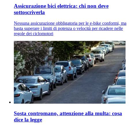
Assicurazione bici elettrica: chi non deve
sottoscriverla
Nessuna assicurazione obbligatoria per le e-bike conformi, ma
basta superare i limiti di potenza o velocità per ricadere nelle
regole dei ciclomotori
Sosta contromano, attenzione alla multa: cosa
dice la legge