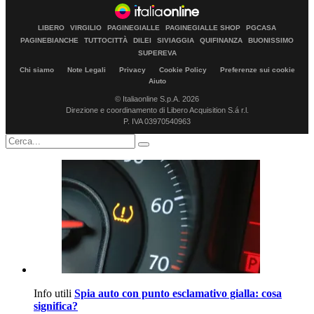
LIBERO
VIRGILIO
PAGINEGIALLE
PAGINEGIALLE SHOP
PGCASA
PAGINEBIANCHE
TUTTOCITTÀ
DILEI
SIVIAGGIA
QUIFINANZA
BUONISSIMO
SUPEREVA
Chi siamo
Note Legali
Privacy
Cookie Policy
Preferenze sui cookie
Aiuto
© Italiaonline S.p.A. 2026
Direzione e coordinamento di Libero Acquisition S.á r.l.
P. IVA 03970540963
Info utili
Spia auto con punto esclamativo gialla: cosa
significa?