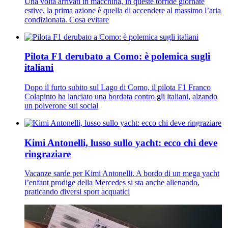
Una volta arrivati in macchina, in queste torride giornate
estive, la prima azione è quella di accendere al massimo l’aria
condizionata. Cosa evitare
Pilota F1 derubato a Como: è polemica sugli
italiani
Dopo il furto subito sul Lago di Como, il pilota F1 Franco
Colapinto ha lanciato una bordata contro gli italiani, alzando
un polverone sui social
Kimi Antonelli, lusso sullo yacht: ecco chi deve
ringraziare
Vacanze sarde per Kimi Antonelli. A bordo di un mega yacht
l’enfant prodige della Mercedes si sta anche allenando,
praticando diversi sport acquatici