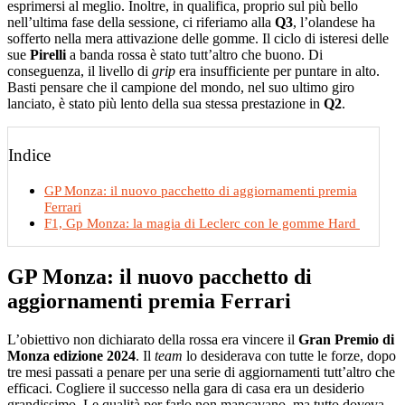
esprimersi al meglio. Inoltre, in qualifica, proprio sul più bello
nell’ultima fase della sessione, ci riferiamo alla
Q3
, l’olandese ha
sofferto nella mera attivazione delle gomme. Il ciclo di isteresi delle
sue
Pirelli
a banda rossa è stato tutt’altro che buono. Di
conseguenza, il livello di
grip
era insufficiente per puntare in alto.
Basti pensare che il campione del mondo, nel suo ultimo giro
lanciato, è stato più lento della sua stessa prestazione in
Q2
.
Indice
GP Monza: il nuovo pacchetto di aggiornamenti premia
Ferrari
F1, Gp Monza: la magia di Leclerc con le gomme Hard
GP Monza: il nuovo pacchetto di
aggiornamenti premia Ferrari
L’obiettivo non dichiarato della rossa era vincere il
Gran Premio di
Monza edizione 2024
. Il
team
lo desiderava con tutte le forze, dopo
tre mesi passati a penare per una serie di aggiornamenti tutt’altro che
efficaci. Cogliere il successo nella gara di casa era un desiderio
grandissimo. Le qualità per farlo non mancavano, ma tutto doveva