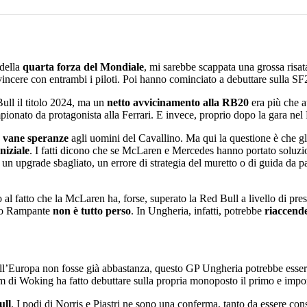
 della
quarta forza del Mondiale
, mi sarebbe scappata una grossa risa
 vincere con entrambi i piloti. Poi hanno cominciato a debuttare sulla S
ull il titolo 2024, ma un
netto avvicinamento alla RB20
era più che a
pionato da protagonista alla Ferrari. E invece, proprio dopo la gara nel
e vane speranze
agli uomini del Cavallino. Ma qui la questione è che gli
niziale
. I fatti dicono che se McLaren e Mercedes hanno portato soluzion
 un upgrade sbagliato, un errore di strategia del muretto o di guida da pa
al fatto che la McLaren ha, forse, superato la Red Bull a livello di pre
ino Rampante
non è tutto perso
. In Ungheria, infatti, potrebbe
riaccende
dell’Europa non fosse già abbastanza, questo GP Ungheria potrebbe esse
 di Woking ha fatto debuttare sulla propria monoposto il primo e impor
ull
. I podi di Norris e Piastri ne sono una conferma, tanto da essere co