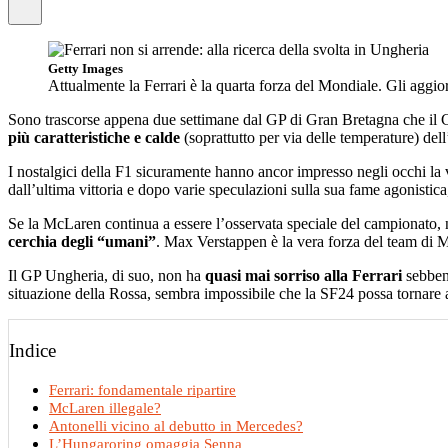
Getty Images
Attualmente la Ferrari è la quarta forza del Mondiale. Gli aggi
Sono trascorse appena due settimane dal GP di Gran Bretagna che il Ci
più caratteristiche e calde
(soprattutto per via delle temperature) dell
I nostalgici della F1 sicuramente hanno ancor impresso negli occhi la v
dall’ultima vittoria e dopo varie speculazioni sulla sua fame agonistic
Se la McLaren continua a essere l’osservata speciale del campionato, non
cerchia degli “umani”
. Max Verstappen è la vera forza del team di M
Il GP Ungheria, di suo, non ha
quasi mai sorriso alla Ferrari
sebbene
situazione della Rossa, sembra impossibile che la SF24 possa tornare a
Indice
Ferrari: fondamentale ripartire
McLaren illegale?
Antonelli vicino al debutto in Mercedes?
L’Hungaroring omaggia Senna