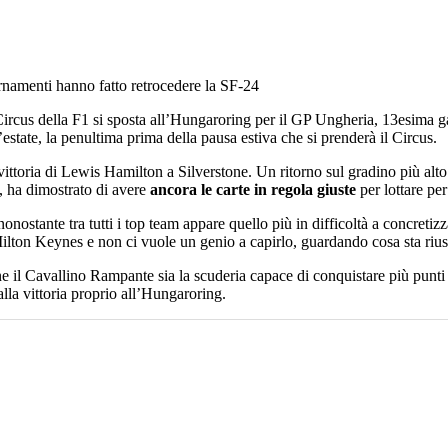
ornamenti hanno fatto retrocedere la SF-24
rcus della F1 si sposta all’Hungaroring per il GP Ungheria, 13esima ga
’estate, la penultima prima della pausa estiva che si prenderà il Circus.
ittoria di Lewis Hamilton a Silverstone. Un ritorno sul gradino più alto 
a, ha dimostrato di avere
ancora le carte in regola giuste
per lottare per
ostante tra tutti i top team appare quello più in difficoltà a concretizzar
ilton Keynes e non ci vuole un genio a capirlo, guardando cosa sta rius
 il Cavallino Rampante sia la scuderia capace di conquistare più punti n
lla vittoria proprio all’Hungaroring.