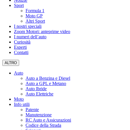
Notizie
Sport
Formula 1
Moto GP
Altri Sport
I nostri speciali
Zoom Motori: anteprime video
I numeri dell’auto
Curiosità
Esperti
Contatti
ALTRO
Auto
Auto a Benzina e Diesel
Auto a GPL e Metano
Auto Ibride
Auto Elettriche
Moto
Info utili
Patente
Manutenzione
RC Auto e Assicurazioni
Codice della Strada