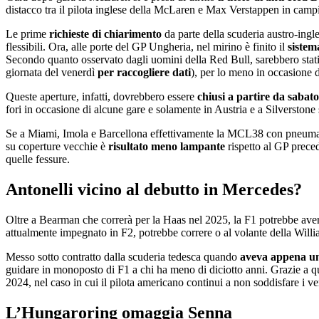
distacco tra il pilota inglese della McLaren e Max Verstappen in camp
Le prime
richieste di chiarimento
da parte della scuderia austro-ingle
flessibili. Ora, alle porte del GP Ungheria, nel mirino è finito il
sistem
Secondo quanto osservato dagli uomini della Red Bull, sarebbero stat
giornata del venerdì
per raccogliere dati
), per lo meno in occasione d
Queste aperture, infatti, dovrebbero essere
chiusi a partire da sabat
fori in occasione di alcune gare e solamente in Austria e a Silverstone
Se a Miami, Imola e Barcellona effettivamente la MCL38 con pneumatici
su coperture vecchie è
risultato meno lampante
rispetto al GP preced
quelle fessure.
Antonelli vicino al debutto in Mercedes?
Oltre a Bearman che correrà per la Haas nel 2025, la F1 potrebbe av
attualmente impegnato in F2, potrebbe correre o al volante della Wil
Messo sotto contratto dalla scuderia tedesca quando
aveva appena un
guidare in monoposto di F1 a chi ha meno di diciotto anni. Grazie a qu
2024, nel caso in cui il pilota americano continui a non soddisfare i ver
L’Hungaroring omaggia Senna