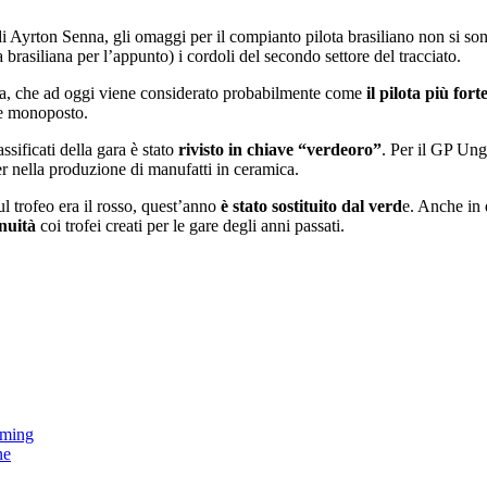
i Ayrton Senna, gli omaggi per il compianto pilota brasiliano non si son
a brasiliana per l’appunto) i cordoli del secondo settore del tracciato.
na, che ad oggi viene considerato probabilmente come
il pilota più fort
e e monoposto.
ssificati della gara è stato
rivisto in chiave “verdeoro”
. Per il GP Ung
r nella produzione di manufatti in ceramica.
ul trofeo era il rosso, quest’anno
è stato sostituito dal verd
e. Anche in 
nuità
coi trofei creati per le gare degli anni passati.
aming
ne