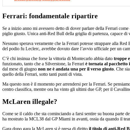
Ferrari: fondamentale ripartire
Se a inizio anno mi avessero detto di dover parlare della Ferrari come
piglio giusto. Unica anti-Red Bull della griglia di partenza, capace di
Nessuno sperava veramente che la Ferrari potesse strappare alla Red B
del podio fu Leclerc, avrebbe dovuto dare l’avvio ufficiale per un cam
C’è chi insinua che forse la vittoria di Montecarlo abbia dato
troppe 
funzionato, tanto che a Silverstone, la Ferrari
è tornata al pacchetto i
dal mese di giugno
non ne è andata una per il verso giusto
. Che sia
quello della Ferrari, sotto tanti punti di vista.
Ma questo non è il momento per arrendersi per la Ferrari. Se pensiamo 
centro classifica, mentre ora ha vinto gli ultimi due GP, per il Cavall
McLaren illegale?
Come se il caldo che sta cominciando a farsi sentire su buona parte 
ha mostrato la MCL38 dal GP Miami in avanti, ossia da quando il team
Gara dopo gara la McLaren si è presa di diritto
il titolo di anti-Red B