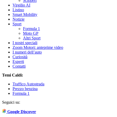
Scioperi
Virgilio AI
Listino
Smart Mobility
Notizie
Sport
Formula 1
Moto GP
Altri Sport
I nostri speciali
Zoom Motori: anteprime video
I numeri dell’auto
Curiosità
Esperti
Contatti
Temi Caldi:
Traffico Autostrada
Prezzo benzina
Formula 1
Seguici su:
Google Discover