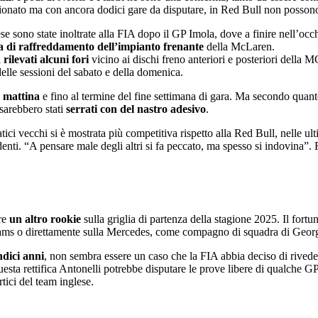
ionato ma con ancora dodici gare da disputare, in Red Bull non possono
se sono state inoltrate alla FIA dopo il GP Imola, dove a finire nell’occh
a di raffreddamento dell’impianto frenante
della McLaren.
i
rilevati alcuni fori
vicino ai dischi freno anteriori e posteriori della 
elle sessioni del sabato e della domenica.
o mattina
e fino al termine del fine settimana di gara. Ma secondo quan
 sarebbero stati
serrati con del nastro adesivo
.
 vecchi si è mostrata più competitiva rispetto alla Red Bull, nelle ul
enti. “A pensare male degli altri si fa peccato, ma spesso si indovina”
ere
un altro rookie
sulla griglia di partenza della stagione 2025. Il fort
liams o direttamente sulla Mercedes, come compagno di squadra di Geor
dici anni
, non sembra essere un caso che la FIA abbia deciso di rivede
esta rettifica Antonelli potrebbe disputare le prove libere di qualche G
tici del team inglese.