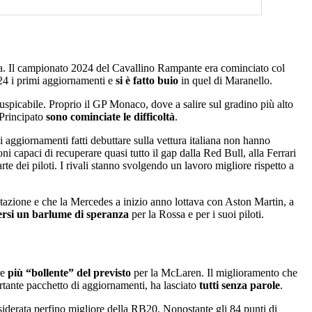
ta. Il campionato 2024 del Cavallino Rampante era cominciato col
F24 i primi aggiornamenti e
si è fatto buio
in quel di Maranello.
uspicabile. Proprio il GP Monaco, dove a salire sul gradino più alto
 Principato
sono cominciate le difficoltà
.
 aggiornamenti fatti debuttare sulla vettura italiana non hanno
i capaci di recuperare quasi tutto il gap dalla Red Bull, alla Ferrari
rte dei piloti. I rivali stanno svolgendo un lavoro migliore rispetto a
stazione e che la Mercedes a inizio anno lottava con Aston Martin, a
rsi un barlume di speranza
per la Rossa e per i suoi piloti.
re
più “bollente” del previsto
per la McLaren. Il miglioramento che
tante pacchetto di aggiornamenti, ha lasciato
tutti senza parole
.
nsiderata perfino migliore della RB20. Nonostante gli 84 punti di