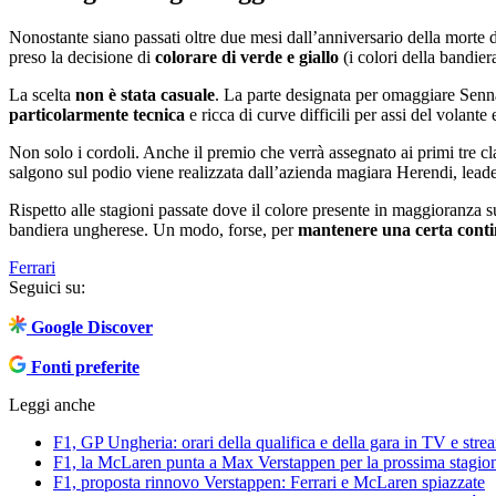
Nonostante siano passati oltre due mesi dall’anniversario della morte d
preso la decisione di
colorare di verde e giallo
(i colori della bandier
La scelta
non è stata casuale
. La parte designata per omaggiare Sen
particolarmente tecnica
e ricca di curve difficili per assi del volant
Non solo i cordoli. Anche il premio che verrà assegnato ai primi tre cla
salgono sul podio viene realizzata dall’azienda magiara Herendi, leade
Rispetto alle stagioni passate dove il colore presente in maggioranza s
bandiera ungherese. Un modo, forse, per
mantenere una certa conti
Ferrari
Seguici su:
Google Discover
Fonti preferite
Leggi anche
F1, GP Ungheria: orari della qualifica e della gara in TV e stre
F1, la McLaren punta a Max Verstappen per la prossima stagio
F1, proposta rinnovo Verstappen: Ferrari e McLaren spiazzate