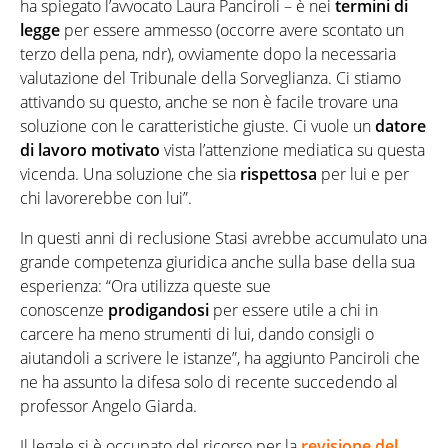
ha spiegato l’avvocato Laura Panciroli – è nei
termini di
legge
per essere ammesso (occorre avere scontato un
terzo della pena, ndr), ovviamente dopo la necessaria
valutazione del Tribunale della Sorveglianza. Ci stiamo
attivando su questo, anche se non è facile trovare una
soluzione con le caratteristiche giuste. Ci vuole un
datore
di lavoro motivato
vista l’attenzione mediatica su questa
vicenda. Una soluzione che sia
rispettosa
per lui e per
chi lavorerebbe con lui”.
In questi anni di reclusione Stasi avrebbe accumulato una
grande competenza giuridica anche sulla base della sua
esperienza: “Ora utilizza queste sue
conoscenze
prodigandosi
per essere utile a chi in
carcere ha meno strumenti di lui, dando consigli o
aiutandoli a scrivere le istanze”, ha aggiunto Panciroli che
ne ha assunto la difesa solo di recente succedendo al
professor Angelo Giarda.
Il legale si è occupato del ricorso per la
revisione del