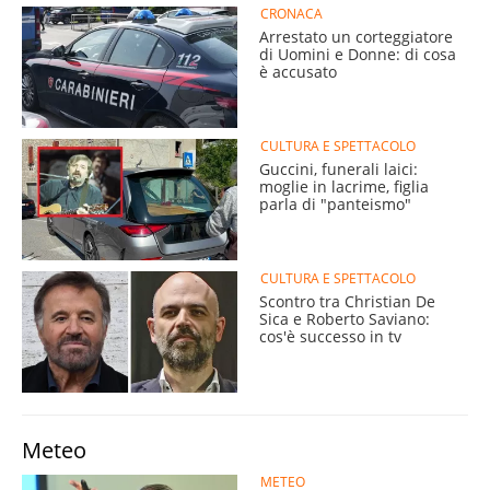
CRONACA
Arrestato un corteggiatore
di Uomini e Donne: di cosa
è accusato
CULTURA E SPETTACOLO
Guccini, funerali laici:
moglie in lacrime, figlia
parla di "panteismo"
CULTURA E SPETTACOLO
Scontro tra Christian De
Sica e Roberto Saviano:
cos'è successo in tv
Meteo
METEO